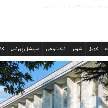
کھیل
شوبز
ٹیکنالوجی
سپیشل رپورٹس
کا