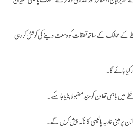
 خطے کے ممالک کے ساتھ تعلقات کو وسعت دینے کی کوشش کر رہی
 کیا جائے گا۔
 میں باہمی تعاون کو مزید مضبوط بنایا جا سکے۔
زن پر مبنی خارجہ پالیسی کا خاکہ پیش کریں گے۔