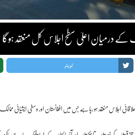
ک کے درمیان اعلیٰ سطح اجلاس کل منعقد ہوگا
ٹویٹر
لاقائی اجلاس منعقد ہو رہا ہے جس میں افغانستان اور وسطی ایشیائی م
ازقستان، کرغزستان، تاجکستان اور آذربائیجان کے اسٹریٹجک ریسرچ مراکز 