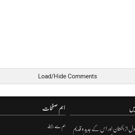
Load/Hide Comments
یں
اہم صفحات
ہم سے رابطہ
ل ازبکستان اور اس کے جدید و قدیم