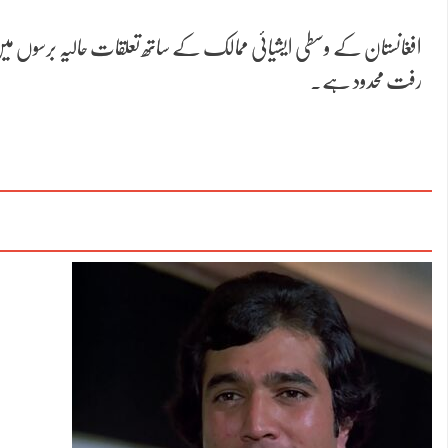
افغانستان کے وسطی ایشیائی ممالک کے ساتھ تعلقات حالیہ برسوں م
رفت محدود ہے۔