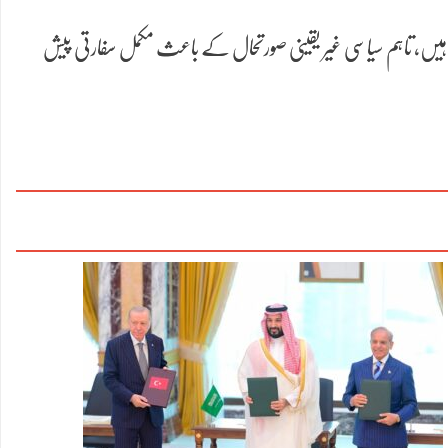
ہیں، تاہم سیاسی غیر یقینی صورتحال کے باعث مکمل سفارتی پیش