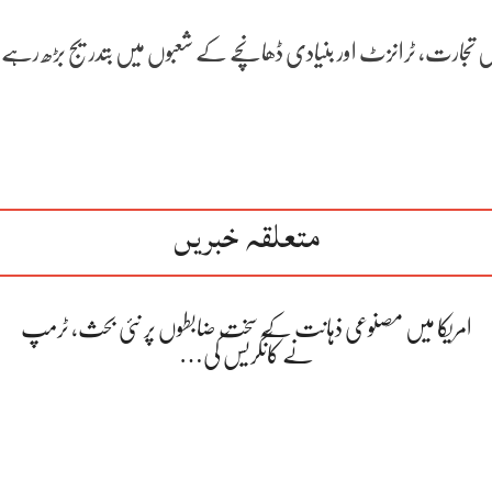
یں تجارت، ٹرانزٹ اور بنیادی ڈھانچے کے شعبوں میں بتدریج بڑھ رہے 
متعلقہ خبریں
امریکا میں مصنوعی ذہانت کے سخت ضابطوں پر نئی بحث، ٹرمپ
نے کانگریس کی…