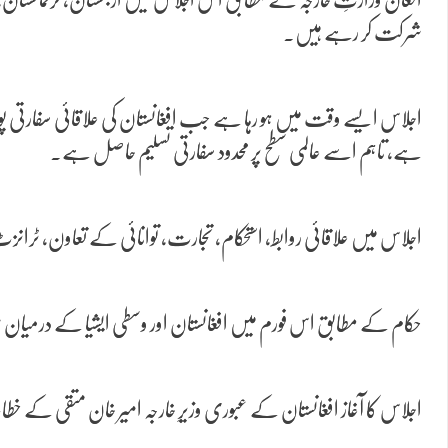
شرکت کر رہے ہیں۔
اجلاس ایسے وقت میں ہو رہا ہے جب افغانستان کی علاقائی سفارتی 
ہے، تاہم اسے عالمی سطح پر محدود سفارتی تسلیم حاصل ہے۔
اجلاس میں علاقائی روابط، استحکام، تجارت، توانائی کے تعاون، ٹرانز
حکام کے مطابق اس فورم میں افغانستان اور وسطی ایشیا کے درمیان موجود
اجلاس کا آغاز افغانستان کے عبوری وزیرِ خارجہ امیر خان متقی کے خط