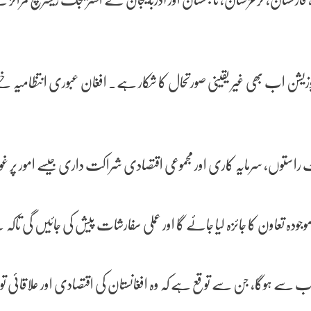
پوزیشن اب بھی غیر یقینی صورتحال کا شکار ہے۔ افغان عبوری انتظامیہ
ٹ راستوں، سرمایہ کاری اور مجموعی اقتصادی شراکت داری جیسے امور پر غور
ہ تعاون کا جائزہ لیا جائے گا اور عملی سفارشات پیش کی جائیں گی تاکہ خطے
اب سے ہوگا، جن سے توقع ہے کہ وہ افغانستان کی اقتصادی اور علاقائی توا