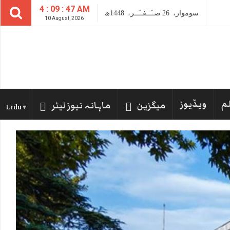
4 : 09 : 49 AM
سوموار،
26
صــَــفــَــر،
1448ھ
10 August, 2026
لم
ویڈیوز
میگزین
ماہانہ نیوز لیٹر
Urdu