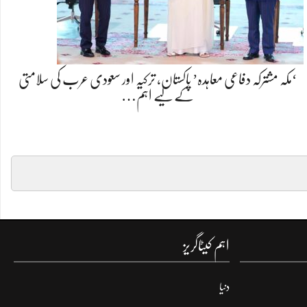
‘مکہ مشترکہ دفاعی معاہدہ’ پاکستان، ترکیہ اور سعودی عرب کی سلامتی
کے لیے اہم…
اہم کیٹاگریز
دنیا