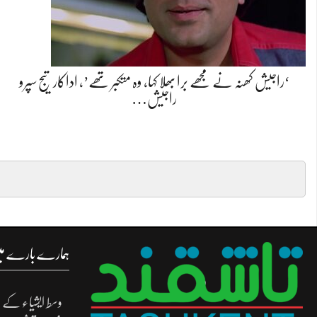
‘راجیش کھنہ نے مجھے برا بھلا کہا، وہ متکبر تھے’، اداکار تیج سپرو
راجیش…
ہمارے بارے م
وسط ایشیاء کے د