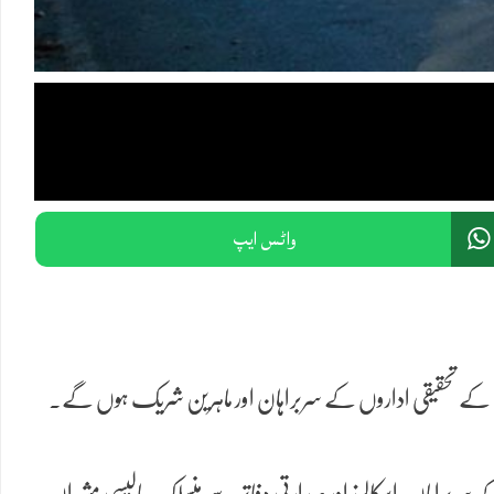
واٹس ایپ
مالک کے تحقیقی اداروں کے سربراہان اور ماہرین شریک ہوں گے۔
کے سربراہان، اسکالرز اور صدارتی دفاتر سے منسلک پالیسی مشیران