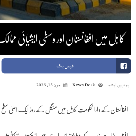
کابل میں افغانستان اور وسطی ایشیائی ممال
فیس بک
اہم ترین
,
ایشیا
News Desk
جون 15, 2026
افغانستان کے دارالحکومت کابل میں منگل کے روز ایک اعلیٰ سطح ع
افغان وزارتِ خارجہ کے مطابق اس اجلاس میں ازبکستان، ترکمانستان، ق