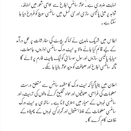
نہایت ضروری ہے۔ مؤثر سائنس ابلاغ سے عوامی شعور میں اضافہ،
شواہد پر مبنی پالیسی سازی اور نئی نسل میں سائنسی سوچ کو فروغ دیا جا
سکتا ہے۔
اجلاس میں شریک ماہرین نے کہا کہ رپورٹ کی سفارشات پر عمل درآمد
کے لیے قائم کیا جانے والا یہ نیٹ ورک سائنسی اداروں، جامعات،
میڈیا، پالیسی سازوں اور سول سوسائٹی کو ایک پلیٹ فارم پر لائے گا
تاکہ سائنسی ابلاغ اور صحافت کو مزید مؤثر بنایا جا سکے۔
اعلان میں بتایا گیا کہ نیٹ ورک کا مقصد سائنس سے متعلق درست
معلومات کی فراہمی، صحافیوں اور مواد تخلیق کرنے والوں کی تربیت، اور
سائنسی خبروں کے معیار میں بہتری لانا ہے۔ ساتھ ہی یہ نیٹ ورک
سائنسی معلومات کے غلط استعمال اور گمراہ کن خبروں کے پھیلاؤ کے
خلاف کام کرے گا۔