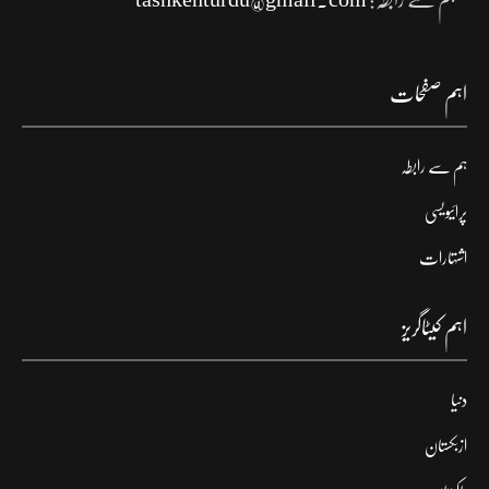
اہم صفحات
ہم سے رابطہ
پرائیویسی
اشتہارات
اہم کیٹاگریز
دنیا
ازبکستان