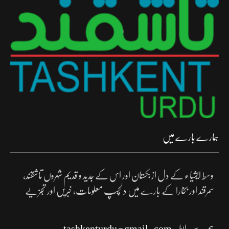
ہمارے بارے میں
وسط ایشیاء کے دل ازبکستان اور اس کے جدید و قدیم شہروں تاشقند،
سمرقند اور بخارا کے بارے میں دلچسپ معلومات، خبریں اور تجزیے
ہم سے رابطہ:
tashkenturdu@gmail.com