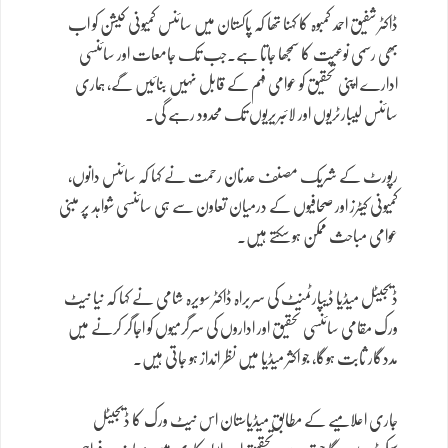
ڈاکٹر شفیق احمد کمبوہ کا کہنا تھا کہ پاکستان میں سائنس کمیونی کیشن کو اب
بھی رسمی نوعیت کا سمجھا جاتا ہے۔جب تک جامعات اور سائنسی
ادارے اپنی تحقیق کو عوامی فہم کے قابل نہیں بنائیں گے، ہماری
سائنس لیبارٹریوں اور لائبریریوں تک محدود رہے گی۔
رپورٹ کے شریک مصنف عدنان رحمت نے کہا کہ سائنس دانوں،
کمیونی کیٹرز اور صحافیوں کے درمیان تعاون سے ہی سائنسی شواہد پر مبنی
عوامی مباحث ممکن ہو سکتے ہیں۔
ڈیجیٹل میڈیا ڈیپارٹمنٹ کی سربراہ ڈاکٹر سویرہ شامی نے کہا کہ نیا نیٹ
ورک مقامی سائنسی تحقیق اور اداروں کی سرگرمیوں کو اجاگر کرنے میں
مددگار ثابت ہوگا، جو اکثر میڈیا میں نظر انداز ہو جاتی ہیں۔
جاری اعلامیے کے مطابق میڈیاستان اس نیٹ ورک کا ڈیجیٹل