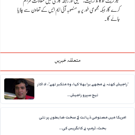
سیکرٹریٹ ہوگا جو تربیت، تحقیق اور رابطہ کاری میں معاونت فراہم
کرے گا، جبکہ مجموعی طور پر یہ منصوبہ آئی ایم ایس کے تعاون سے چلایا
جائے گا۔
متعلقہ خبریں
‘راجیش کھنہ نے مجھے برا بھلا کہا، وہ متکبر تھے’، اداکار
تیج سپرو راجیش…
امریکا میں مصنوعی ذہانت کے سخت ضابطوں پر نئی
بحث، ٹرمپ نے کانگریس کی…