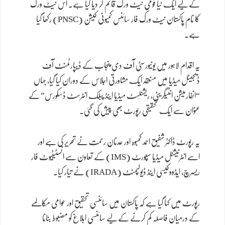
کے لیے ایک نیا قومی نیٹ ورک قائم کر دیا گیا ہے۔ اس نیٹ ورک
کا نام پاکستان نیٹ ورک فار سائنس کمیونی کیشن (PNSC) رکھا گیا
ہے۔
یہ اقدام لاہور میں یونیورسٹی آف دی پنجاب کے ڈیپارٹمنٹ آف
ڈیجیٹل میڈیا میں منعقد ایک مشاورتی اجلاس کے دوران کیا گیا، جہاں
“انفارمیشن انٹیگریٹی، ریشنلِسٹ میڈیا اینڈ پبلک انٹرسٹ ڈسکورس” کے
عنوان سے ایک تحقیقی رپورٹ بھی پیش کی گئی۔
یہ رپورٹ ڈاکٹر شفیق احمد کمبوہ اور عدنان رحمت نے تحریر کی ہے اور
اسے انٹرنیشنل میڈیا سپورٹ (IMS) کے تعاون سے انسٹیٹیوٹ فار
ریسرچ، ایڈووکیسی اینڈ ڈیولپمنٹ (IRADA) نے تیار کیا۔
رپورٹ میں کہا گیا ہے کہ پاکستان میں سائنسی تحقیق اور عوامی مکالمے
کے درمیان فاصلہ کم کرنے کے لیے سائنسی ابلاغ کو مضبوط بنانا