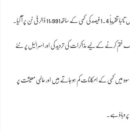
 فی ٹن پر آ گیا۔
گ ختم کرنے کے لیے مذاکرات کی تردید کی اور اسرائیل پر نئے
سود میں کمی کے امکانات کم ہو جاتے ہیں اور عالمی معیشت پر