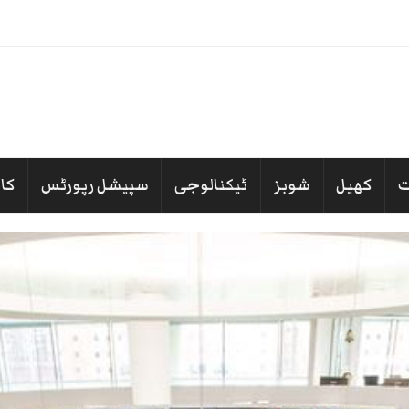
 غیر قانونی طریقوں سے اسپین جانے پر آمادہ کی
-
کھیل
شوبز
ٹیکنالوجی
سپیشل رپورٹس
کا