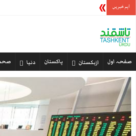
اہم خبریں
منظم سوشل میڈیا مہم نے کیسے مراکش کے شہریوں کو
صفحہ اول
پاکستان
صحت
ازبکستان
دنیا