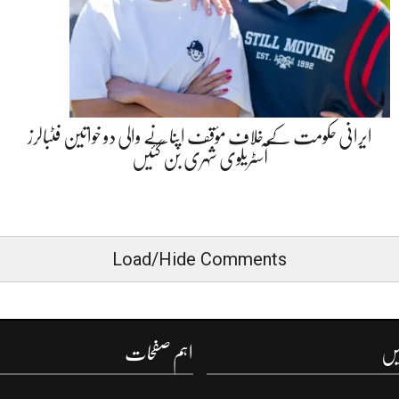
ایرانی حکومت کے خلاف مؤقف اپنانے والی دو خواتین فٹبالرز
آسٹریلوی شہری بن گئیں
Load/Hide Comments
یں
اہم صفحات