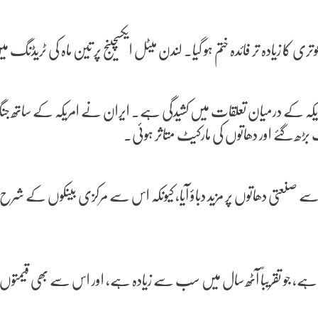
 گیا۔ لندن میٹل ایکسچینج پر تین ماہ کی ٹریڈنگ میں تانبا تقریباً 1.4 فیصد کی کمی کے ساتھ 11,991 ڈالر
ریکہ کے درمیان تعلقات میں کشیدگی ہے۔ ایران نے امریکہ کے ساتھ جن
 گئے اور دھاتوں کی مارکیٹ متاثر ہوئی۔
صنعتی دھاتوں پر مزید دباؤ آیا، کیونکہ اس سے مرکزی بینکوں کے شرح 