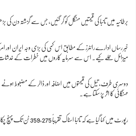
برطانیہ میں تانبا کی قیمتیں منگل کو گر گئیں، جس سے گزشتہ دن کی بڑھوتری کا زیادہ تر فائدہ ختم ہو
خبر رساں ادارے رائٹرز کے مطابق اس کمی کی بڑی وجہ ایران اور ام
میزائل حملے کیے۔ اس سے سرمایہ کاروں میں خطرات کے خدشات بڑھ
دوسری طرف، تیل کی قیمتوں میں اضافہ اور ڈالر کے مضبوط ہونے سے 
مہنگائی کا اثر پڑ سکتا ہے۔
رپورٹ میں کہا گیا ہے کہ تانبا اسٹاک تقریباً 359,275 ٹن تک پہنچ چکا ہے، جو تقریباً آٹھ سال میں سب سے زیادہ ہے، اور اس سے بھی قیمتوں پر دباؤ ہے۔