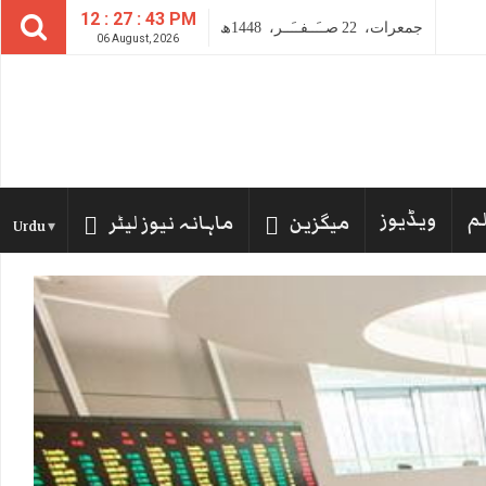
12 : 27 : 44 PM
جمعرات،
22
صــَــفــَــر،
1448ھ
06 August, 2026
لم
ویڈیوز
میگزین
ماہانہ نیوز لیٹر
Urdu