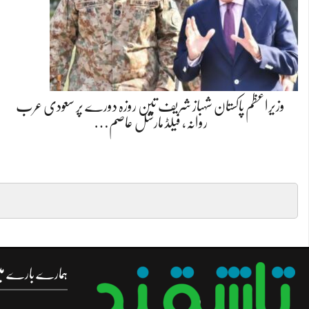
وزیراعظم پاکستان شہباز شریف تین روزہ دورے پر سعودی عرب
روانہ، فیلڈ مارشل عاصم…
ہمارے بارے م