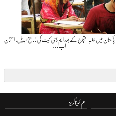
پاکستان میں طلبہ احتجاج کے بعد ایم ڈی کیٹ کی تاریخ تبدیل، امتحان
اب…
اہم کیٹاگریز