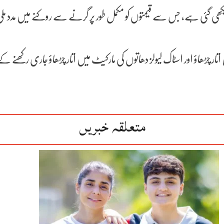
یکھی گئی ہے، جس سے قیمتوں کو مکمل طور پر گرنے سے روکنے میں مدد 
ں اتار چڑھاؤ اور اسٹاک لیولز دھاتوں کی مارکیٹ میں اتار چڑھاؤ جاری رکھنے
متعلقہ خبریں