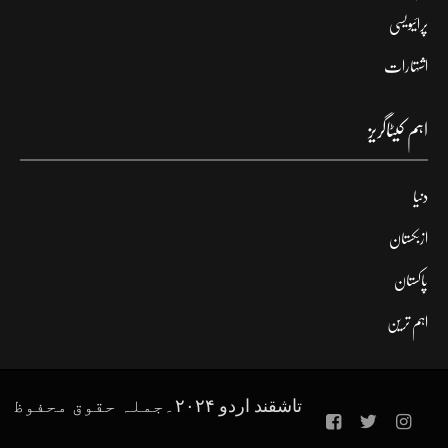
پرائیویسی
اشتہارات
اہم کیٹاگریز
دنیا
ازبکستان
پاکستان
اہم ترین
تاشقند اردو ۲۰۲۴۔جملہ حقوق محفوظ