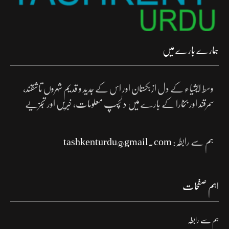
ہمارے بارے میں
وسط ایشیاء کے دل ازبکستان اور اس کے جدید و قدیم شہروں تاشقند،
سمرقند اور بخارا کے بارے میں دلچسپ معلومات، خبریں اور تجزیے
ہم سے رابطہ:
tashkenturdu@gmail.com
اہم صفحات
ہم سے رابطہ