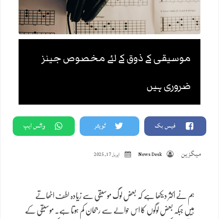
موسیقی کے ذوق کے لئے مخصوص جینز
ضروری ہیں
فیس بک
ٹویٹر
واٹس ایپ
میگزین
News Desk
اپریل 17, 2025
ہم نے اکثر دیکھا ہے کہ بعض لوگ موسیقی سے زیادہ لطف اٹھاتے
ہیں جبکہ بعض لوگوں کا اس حوالے سے رجحان کم ہوتا ہے۔ موسیقی کے