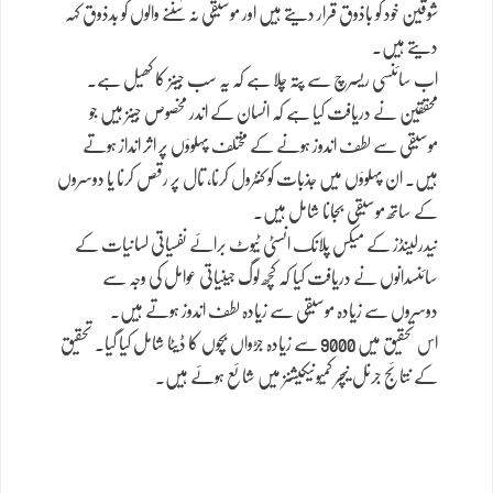
شوقین خود کو باذوق قرار دیتے ہیں اور موسیقی نہ سننے والوں کو بدذوق کہہ
دیتے ہیں۔
اب سائنسی ریسرچ سے پتہ چلا ہے کہ یہ سب جینز کا کھیل ہے۔
محققین نے دریافت کیا ہے کہ انسان کے اندر مخصوص جینز ہیں جو
موسیقی سے لطف اندوز ہونے کے مختلف پہلوؤں پر اثر انداز ہوتے
ہیں۔ ان پہلوؤں میں جذبات کو کنٹرول کرنا، تال پر رقص کرنا یا دوسروں
کے ساتھ موسیقی بجانا شامل ہیں۔
نیدرلینڈز کے میکس پلانک انسٹی ٹیوٹ برائے نفسیاتی لسانیات کے
سائنسدانوں نے دریافت کیا کہ کچھ لوگ جینیاتی عوامل کی وجہ سے
دوسروں سے زیادہ موسیقی سے زیادہ لطف اندوز ہوتے ہیں۔
اس تحقیق میں 9000 سے زیادہ جڑواں بچوں کا ڈیٹا شامل کیا گیا۔ تحقیق
کے نتائج جرنل نیچر کمیونیکیشنز میں شائع ہوئے ہیں۔