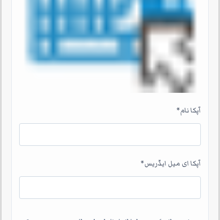
آپکا نام
*
آپکا ای میل ایڈریس
*