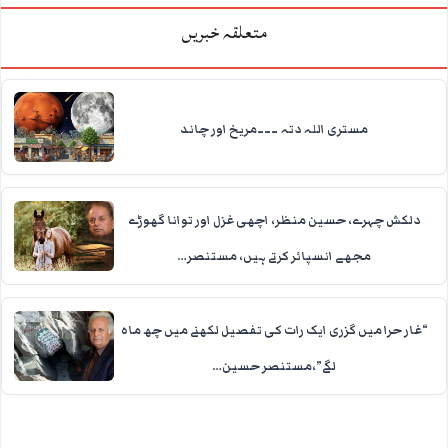
متعلقہ خبریں
مستری اللہ دتہ ۔۔۔مریخ اور چاند
دلکش چہرے، حسین منظر، اچھی غزل اور توانا گھوڑے
مجھے انسپائر کرتے ہیں، مستنصر…
“غار حرا میں گزری ایک رات کی تفصیل لکھنے میں چھ ماہ
لگے”،مستنصر حسین…