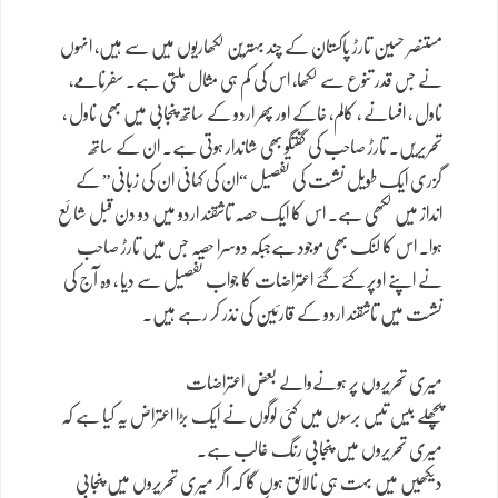
مستنصر حسین تارڑ پاکستان کے چند بہترین لکھاریوں میں سے ہیں، انہوں
نے جس قدر تنوع سے لکھا، اس کی کم ہی مثال ملتی ہے۔ سفرنامے،
ناول ، افسانے ، کالم، خاکے اور پھر اردو کے ساتھ پنجابی میں بھی ناول ،
تحریریں۔ تارڑ صاحب کی گفتگو بھی شاندار ہوتی ہے۔ ان کے ساتھ
گزری ایک طویل نشست کی تفصیل “ان کی کہانی ان کی زبانی” کے
انداز میں لکھی ہے۔ اس کا ایک حصہ تاشقند اردو میں دو دن قبل شائع
ہوا۔ اس کا لنک بھی موجود ہےجبکہ دوسرا حصہ جس میں تارڑ صاحب
نے اپنے اوپر کئے گئے اعتراضات کا جواب تفصیل سے دیا ، وہ آج کی
نشست میں تاشقند اردو کے قارئین کی نذر کر رہے ہیں۔
میری تحریروں پر ہونےوالے بعض اعتراضات
پچھلے بیس تیس برسوں میں کئی لوگوں نے ایک بڑا اعتراض یہ کیا ہے کہ
میری تحریروں میں پنجابی رنگ غالب ہے۔
دیکھیں میں بہت ہی نالائق ہوں گا کہ اگر میری تحریروں میں پنجابی