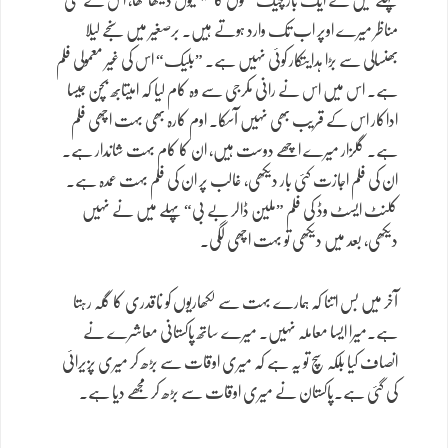
پہلے میں نے ایک بار چیک فلموں کا فیسٹیول دیکھا تھا، اس کے کئی
مناظر میرے اوپر اب تک وارد ہوتے ہیں۔ برصغیر میں سنجے لیلا
بھنسالی سے بڑا ہدایتکار کوئی نہیں ہے۔ ”بلیک“ اس کی غیر معمولی فلم
ہے۔ اس میں اس نے رانی مکرجی سے وہ کام لیا کہ امیتابھ بچن جیسا
اداکار اس کے قریب بھی نہیں آسکا۔ اوم کارہ بھی بہت اچھی فلم
ہے۔ گلزار میرے اچھے دوست ہیں، ان کا کام بہت شاندار ہے۔
ان کی فلم اجازت کئی بار دیکھی، غالب پر ان کی فلم بہت عمدہ ہے۔
کلنٹ ایسٹ وڈ کی فلم ”ملین ڈالر بے بی“ پہلے میں نے نہیں
دیکھی، بعد میں دیکھی تو بہت اچھی لگی۔
آخر میں بس اتنا کہ ہمارے بہت سے لکھاریوں کو ناقدری کا گلہ رہتا
ہے۔میرا ایسا معاملہ نہیں۔ میرے ساتھ پاکستانی معاشرے نے
انصاف کیا بلکہ سچ تو یہ ہے کہ میری اوقات سے بڑھ کر میری پزیرائی
کی گئی ہے۔پاکستان نے میری اوقات سے بڑھ کر مجھے دیا ہے۔