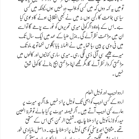
تو میں یہ کہہ دوں کہ میں کسی کو جواب دہ نہیں ہوں،کیونکہ میں کسی
سیاسی جماعت کا رکن ہوں نہ میں نے کبھی انقلابی ہونے کادعویٰ کیا
ہے۔اس کے باوجود اگر کوئی میری تحریروں کو غور سے پڑھے گا تو اسے
ان میں مزاحمت نظر آئے گی۔جنرل ضیا کے عہد میں ایک سال تک
میں ٹی وی پر بین رہا تھا۔میں نے افسانہ بابا بگلوس لکھا تو چھ ماہ تک
میرے پیچھے سی آئی ڈی لگی رہی۔میری ساری کہانیوں اور کالموں میں
مزاحمتی کردار نظر آئے گا،مگر مجھے اپنا مزاحمتی امیج بنانے کا کوئی شوق
نہیں۔
اردو ادیب اور نوبیل انعام
اردو کے کسی ادیب کو ابھی تک نوبیل پرائز نہیں ملا،اگرچہ میرٹ پر
ہمارے کئی ادیب آتے ہیں۔ اگر فیصلہ میرٹ پر کیا جائے تو قرتہ العین
حیدر کو لازماً نوبیل پرائز ملنا چاہیے۔شفیق الرحمنٰ بھی اس کے مستحق
تھے۔مشتاق احمد یوسفی کو بھی نوبیل پرائز ملنا چاہیے۔دراصل بنیادی طور