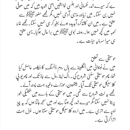
ہے کہ میرے اندر نفسانی اور جنسی خواہشیں اتنی شدید ہیں کہ میں صوفی
نہیں بن سکتا۔ میں زیادہ مذہبی آدمی نہیں،مگر مجھے حضورﷺ سے
عشق ہے۔میں ان کاتذکرہ آبدیدہ ہوئے بغیر کر ہی نہیں سکتا۔مجھے خانہ
کعبہ میں کچھ نہیں ہوا۔روضہ نبویﷺ میں برا حال ہوگیا۔یہی عشق
ہی میرا سرمایہ حیات ہے۔
موسیقی سے تعلق
میں نے نوجوانی میں انگلینڈ سے بال روم ڈانسنگ کا ڈپلومہ حاصل کیا
تھا، پھر موسیقی سننی شروع کی۔راک اینڈ رول سے جاز تک اور پھر یورپی
کلاسیکل موسیقی تک آیا۔ بیتھوون، موزارٹ وغیرہ بہت پسند آئے۔
مجھے یہ لت شروع سے تھی۔ میں موسیقی کے بارے میں تکنیکی طور
پربتا نہیں سکتا مگر میرے اندر کچھ ہوتا ہے اور میں سمجھ جاتا ہوں کہ یہ چیز
اوپر سے اتری ہے۔ میں اردو کلاسیکل موسیقی سنتا ہوں۔ غزل بہت
اترا کرتی ہے۔