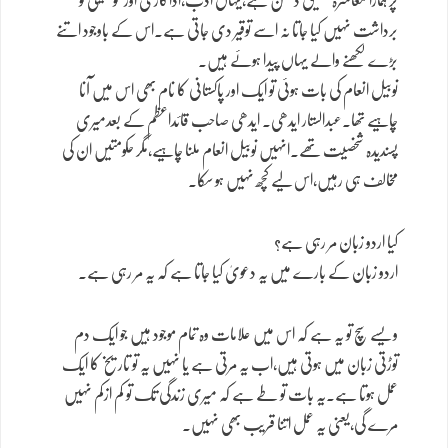
پر ہمارا معاشرہ تخلیق دشمن ہے،یہاں ادب،اداکاری اور موسیقی کو
برداشت نہیں کیا جاتا نہ اسے توقیر دی جاتی ہے۔اس کے باوجود اتنے
بڑے لکھنے والے یہاں پیدا ہوئے ہیں۔
نوبیل انعام کی بات ہوئی تو ایک اور پاکستانی کا نام بھی اس میں آنا
چاہیے تھا۔عبدالستار ایدھی۔ ایدھی صاحب قائداعظم کے بعدمیری
پسندیدہ شخصیت تھے۔انہیں نوبیل انعام ملنا چاہیے،مگر حکومتیں ان کی
مخالف ہی رہیں،اس لیے کچھ نہیں ہو سکا۔
کیا اردو زبان مر رہی ہے؟
اردو زبان کے بارے میں یہ دعویٰ کیا جاتا ہے کہ یہ مر رہی ہے۔
ویسے سچ تو یہ ہے کہ اس میں علامات وہ تمام موجود ہیں جو ایک دم
توڑتی زبان میں ہوتی ہیں،اب یہ مرتی ہے یا نہیں یہ تو تاریخ کا ایک
عمل ہوتا ہے۔یہ بات تو طے ہے کہ میری زندگی تک تو کم ازکم نہیں
مرے گی،یعنی یہ عمل اتنا قریب بھی نہیں۔