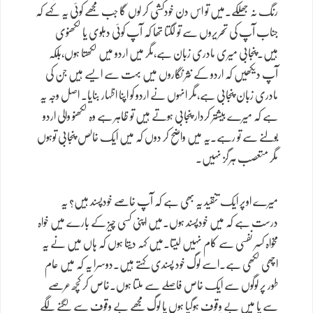
رنگ نہ جھلکے۔میں تو اس دن خودکشی کر لوں گا جب مجھے کوئی یہ کہے کہ
جناب آپ کی تحریروں سے تو لگتا تھا کہ آپ کوئی دہلوی یا لکھنوی
ہیں۔پنجابی میری مادری زبان ہے،مگر میں اردو میں لکھتا ہوں،بلکہ
آپ دیکھیں کہ اردو کے نثر نگاروں میں بہت سے ایسے ہیں جن کی
مادری زبان پنجابی ہے،مگر انہوں نے اردو کو اپنا اظہار بنایا۔ اصل وجہ یہ
ہے کہ میرے بیشتر کردار پنجابی ہوتے ہیں تو ظاہر ہے وہ لکھنو والی اردو
بولنے سے تو رہے۔یہ میں واضح کر دوں کہ میں ایک خالص پنجابی توہوں
مگر متعصب ہرگز نہیں۔
میرے اوپر ایک تنقید یہ بھی ہے کہ آپ خاصے خودپسند ہیں؟ یہ
درست ہے کہ میں خودپسند ہوں۔میں اپنی کسی چیز کے بارے میں خواہ
مخواہ کسر نفسی سے کام نہیں لیتا۔میں کہہ دیتا ہوں کہ ہاں میں نے یہ
اچھی لکھی ہے۔اسے لوگ خود پسندی کہتے ہیں۔دوسرا یہ کہ میں عام
طور پر لوگوں سے ایک خاص فاصلے سے ملتا ہوں۔خاص کر کچھ عرصے
سے یا میں بے وقوف ہوگیا ہوں یا لوگ مجھے بے وقوف سے لگنے لگے