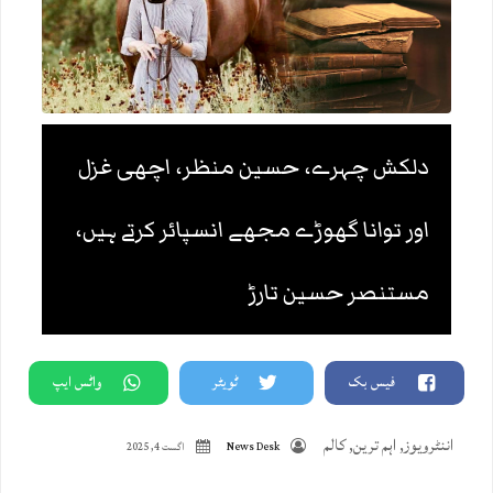
دلکش چہرے، حسین منظر، اچھی غزل
اور توانا گھوڑے مجھے انسپائر کرتے ہیں،
مستنصر حسین تارڑ
فیس بک
ٹویٹر
واٹس ایپ
اننٹرویوز
,
اہم ترین
,
کالم
News Desk
اگست 4, 2025