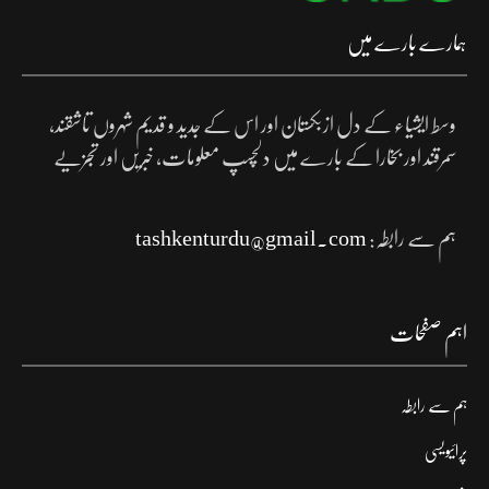
ہمارے بارے میں
وسط ایشیاء کے دل ازبکستان اور اس کے جدید و قدیم شہروں تاشقند،
سمرقند اور بخارا کے بارے میں دلچسپ معلومات، خبریں اور تجزیے
ہم سے رابطہ:
tashkenturdu@gmail.com
اہم صفحات
ہم سے رابطہ
پرائیویسی