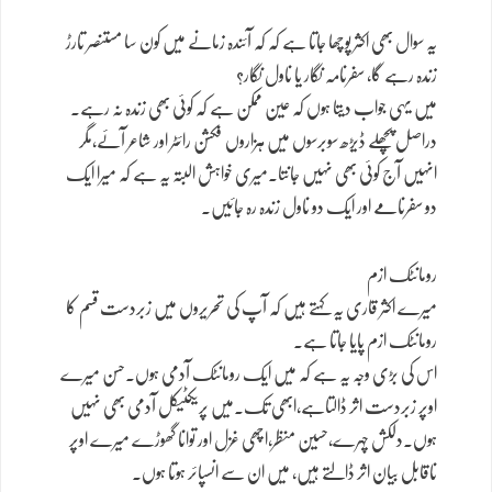
یہ سوال بھی اکثر پوچھا جاتا ہے کہ کہ آئندہ زمانے میں کون سا مستنصر تارڑ
زندہ رہے گا، سفرنامہ نگار یا ناول نگار؟
میں یہی جواب دیتا ہوں کہ عین ممکن ہے کہ کوئی بھی زندہ نہ رہے۔
دراصل پچھلے ڈیڑھ سوبرسوں میں ہزاروں فکشن رائٹر اور شاعر آئے،مگر
انہیں آج کوئی بھی نہیں جانتا۔میری خواہش البتہ یہ ہے کہ میرا ایک
دو سفرنامے اور ایک دو ناول زندہ رہ جائیں۔
رومانٹک ازم
میرے اکثر قاری یہ کہتے ہیں کہ آپ کی تحریروں میں زبردست قسم کا
رومانٹک ازم پایا جاتا ہے۔
اس کی بڑی وجہ یہ ہے کہ میں ایک رومانٹک آدمی ہوں۔حسن میرے
اوپر زبردست اثر ڈالتاہے،ابھی تک۔میں پریکٹیکل آدمی بھی نہیں
ہوں۔دلکش چہرے،حسین منظر،اچھی غزل اور توانا گھوڑے میرے اوپر
ناقابل بیان اثر ڈالتے ہیں، میں ان سے انسپائر ہوتا ہوں۔