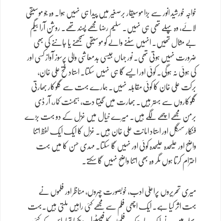
خواجہ خورشید انور سے بڑا موسیقار برصغیر میں پیدا ہی نہیں ہوا۔ وہ جو موسیقی
لائے، وہ پہلے تھی ہی نہیں۔ سلیم رضا مجھے پسند تھے۔ روشن آرا بیگم
بے مثال تھیں۔ انہیں سننے والے کو موسیقی سمجھنے یا جاننے کی بھی
ضرورت نہیں ہوتی تھی۔ نور جہاں جیسی بدمعاشی والی پرسوز آواز کسی اور
کی ہوئی نہ ہوگی۔ کوئی اور ایسے گا ہی نہیں سکتا۔ استاد فتح علی خان،
برکت علی خان کا کوئی مقابلہ نہیں۔ ہمارے بہت سے گلوکار بھارتی
گلوکاروں سے بہتر ہیں۔ بھارت میں گیتا دت، ہیمنت کمار، آر ڈی
برمن مجھے اچھے لگے ہیں۔ میرے خیال میں غزل کے دو بہت بڑے
فنکار سہگل اور استاد امانت علی خان ہیں۔ غزل کا ایک ایک لفظ اتنا
واضح اور علیحدہ علیحدہ کوئی اور نہیں گا سکتا۔ مہدی حسن کا میں بہت
احترام کرتا ہوں مگر وہ بھی اتنا واضح نہیں گا سکتے۔
میری تحریروں پراعلیٰ ادب، خوبصورت چہروں، مناظر اور فلموں نے
بہت اثر کیا ہے۔ ایک اچھی فلم سے مجھے کئی راہیں ملتی ہیں۔بہت