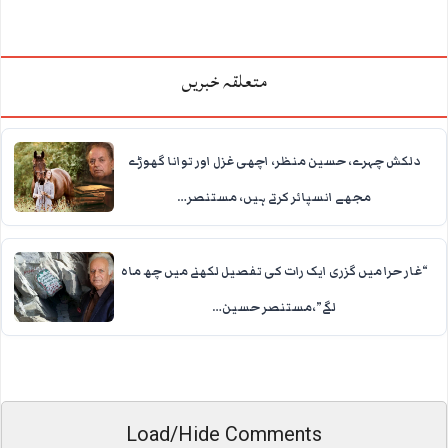
متعلقہ خبریں
دلکش چہرے، حسین منظر، اچھی غزل اور توانا گھوڑے
مجھے انسپائر کرتے ہیں، مستنصر…
“غار حرا میں گزری ایک رات کی تفصیل لکھنے میں چھ ماہ
لگے”،مستنصر حسین…
Load/Hide Comments