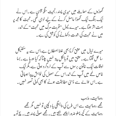
گھوڑوں کے معاملے میں میری پسند رنجیت سنگھ جیسی ہے۔اس نے
ایک جنگ ایک گھوڑا حاصل کرنے کے لیے لڑی تھی۔محبت کا مجھ پر
بہت اثر ہوتا ہے۔میرے ناول ”قربت مرگ میں محبت“کے اندر
میں نے محبت کی شدت دکھانے کی کوشش کی ہے۔
میرے خیال میں عشق کرنا بھی غلط اصطلاح ہے،اس سے یہ مکنیکل
سا عمل لگتا ہے۔عشق میں تو بالکل پتہ نہیں چلتا کہ کیا ہورہا ہے۔بسا
اوقات ایک خاتون برسوں سے آپ کے اردگرد ہوتی ہے،مگر ایک
خاص لمحے میں آپ کے اندر اس کے حصول کی خواہش پیدا ہوجاتی
ہے۔اس حوالے سے ذہنی مطابقت ہونے کا بھی کوئی تصور نہیں۔
روحانیت، مذہب
مجھے روحانیت سے اس طرح کی وابستگی یا دلچسپی تو نہیں مگر مجھے
روحانیت کے کچھ پہلو ضرور اچھے لگتے ہیں۔مجھے صوفی پسند ہیں۔سچ تو یہ