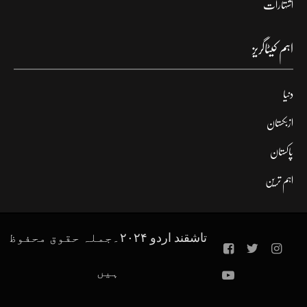
اشتہارات
اہم کیٹاگریز
دنیا
ازبکستان
پاکستان
اہم ترین
تاشقند اردو ۲۰۲۴۔جملہ حقوق محفوظ
ہیں