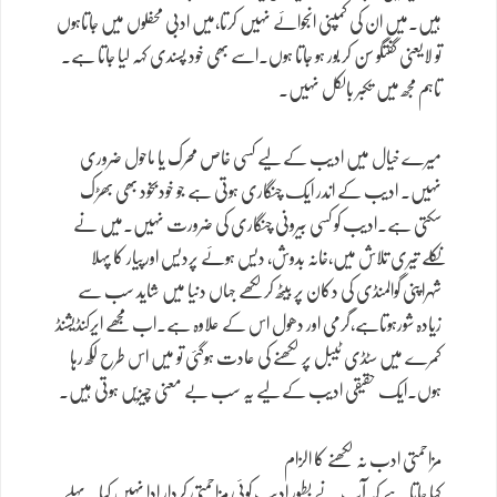
ہیں۔میں ان کی کمپنی انجوائے نہیں کرتا،میں ادبی محفلوں میں جاتاہوں
تو لایعنی گفتگو سن کر بور ہو جاتا ہوں۔اسے بھی خود پسندی کہہ لیا جاتا ہے۔
تاہم مجھ میں تکبر بالکل نہیں۔
میرے خیال میں ادیب کے لیے کسی خاص محرک یا ماحول ضروری
نہیں۔ ادیب کے اندر ایک چنگاری ہوتی ہے جو خودبخود بھی بھڑک
سکتی ہے۔ادیب کو کسی بیرونی چنگاری کی ضرورت نہیں۔میں نے
نکلے تیری تلاش میں،خانہ بدوش، دیس ہوئے پردیس اورپیار کا پہلا
شہراپنی گوالمنڈی کی دکان پر بیٹھ کر لکھے جہاں دنیا میں شاید سب سے
زیادہ شورہوتاہے،گرمی اور دھول اس کے علاوہ ہے۔اب مجھے ایرکنڈیشنڈ
کمرے میں سٹڈی ٹیبل پر لکھنے کی عادت ہوگئی تو میں اس طرح لکھ رہا
ہوں۔ایک حقیقی ادیب کے لیے یہ سب بے معنی چیزیں ہوتی ہیں۔
مزاحمتی ادب نہ لکھنے کا الزام
کہا جاتا ہے کہ آپ نے بطور ادیب کوئی مزاحمتی کردار ادا نہیں کیا۔پہلے