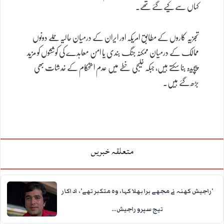
کہاں سے کیے گئے تھے۔
تجزیہ کاروں کے مطابق امریکہ اور ایران کے درمیان حالیہ حملے دونوں
ممالک کے درمیان ممکنہ جنگ بندی یا امن معاہدے کی کوششوں کو مزید
پیچیدہ بنا سکتے ہیں، جبکہ خلیجی خطے میں عدم استحکام کے خدشات بھی
بڑھ گئے ہیں۔
متعلقہ خبریں
‘راجیش کھنہ نے مجھے برا بھلا کہا، وہ متکبر تھے’، اداکار
تیج سپرو راجیش…