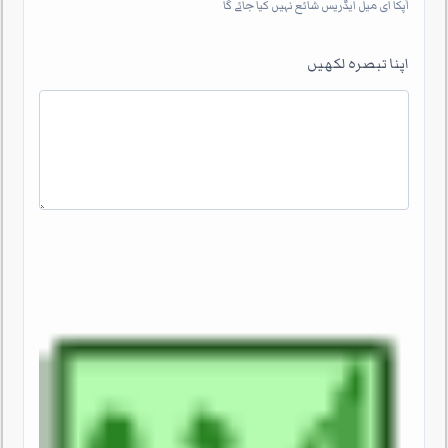
آپکا ای میل ایڈریس شائع نہیں کیا جائے گا
اپنا تبصرہ لکھیں