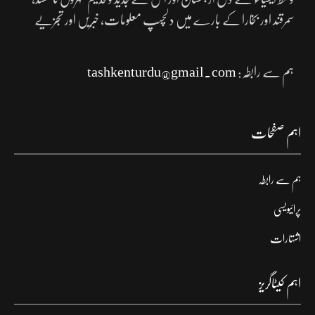
سمرقند اور بخارا کے بارے میں دلچسپ معلومات، خبریں اور تجزیے
ہم سے رابطہ:
tashkenturdu@gmail.com
اہم صفحات
ہم سے رابطہ
پرائیویسی
اشتہارات
اہم کیٹاگریز