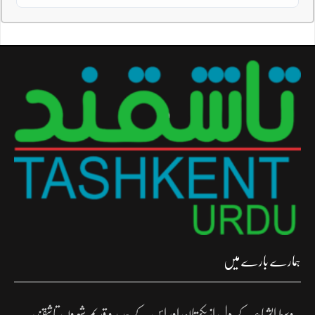
ہمارے بارے میں
وسط ایشیاء کے دل ازبکستان اور اس کے جدید و قدیم شہروں تاشقند،