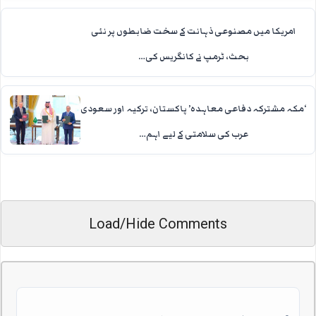
امریکا میں مصنوعی ذہانت کے سخت ضابطوں پر نئی
بحث، ٹرمپ نے کانگریس کی…
‘مکہ مشترکہ دفاعی معاہدہ’ پاکستان، ترکیہ اور سعودی
عرب کی سلامتی کے لیے اہم…
Load/Hide Comments