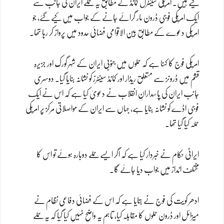
کیے ہیں۔ امریکی سینٹرل کمانڈ کے مطابق یہ حملے ایران کی جانب سے
ایک امریکی فوجی ڈرون مار گرائے جانے کے جواب میں کیے گئے، جو
امریکی دعوے کے مطابق بین الاقوامی فضائی حدود میں پرواز کر رہا تھا۔
امریکی فوج کا کہنا ہے کہ حملوں میں جنوبی ایران کے شہر گورک اور جزیرہ
قشم میں ڈرونز سے متعلق ریڈار اور کمانڈ سینٹرز کو نشانہ بنایا گیا۔ دوسری
جانب ایران کی پاسدارانِ انقلاب نے دعویٰ کیا ہے کہ اس نے ایک
فوجی اڈے کو نشانہ بنایا ہے، جہاں سے ایران کے مواصلاتی مرکز پر امریکی
حملہ کیا گیا تھا۔
ایرانی حکام نے خبردار کیا ہے کہ اگر ایسے حملے دوبارہ ہوئے تو اس کا
مختلف انداز میں جواب دیا جائے گا۔
ادھر کویت کی فوج نے بتایا ہے کہ اس کے فضائی دفاعی نظام نے
میزائل اور ڈرون حملوں کا مقابلہ کیا، تاہم یہ واضح نہیں کیا گیا کہ یہ حملے