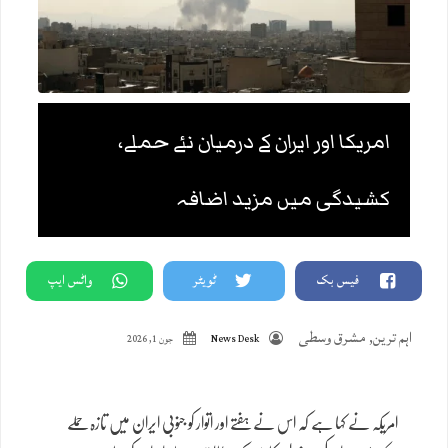
امریکا اور ایران کے درمیان نئے حملے،
کشیدگی میں مزید اضافہ
فیس بک
ٹویٹر
واٹس ایپ
اہم ترین
,
مشرق وسطی
News Desk
جون 1, 2026
امریکہ نے کہا ہے کہ اس نے ہفتے اور اتوار کو جنوبی ایران میں تازہ حملے