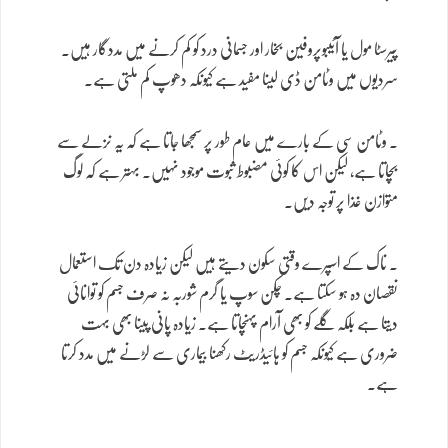
پیرسٹا مول یا آئیبوپروفین بخار اور جسمانی درد کو کم کرنے میں مددگار ہیں۔
سردیوں میں وٹامن ڈی لینا مفید ہے کیونکہ دھوپ کم ملتی ہے۔
۔ وٹامن سی کے بارے میں عام طور پر سمجھا جاتا ہے کہ یہ نزلے سے
بچاتا ہے، لیکن اس کا کوئی مضبوط ثبوت موجود نہیں۔ بہتر ہے کہ لوگ
متوازن غذا پر توجہ دیں۔
۔ ناک کے اسپرے وقتی سکون دیتے ہیں لیکن زیادہ دن تک استعمال
نقصان دہ ہو سکتا ہے۔ چکن سوپ یا گرم شوربہ نہ صرف جسم کو توانائی
دیتا ہے بلکہ گلے کو بھی آرام پہنچاتا ہے۔ زیادہ پانی پینا بھی بہت
ضروری ہے کیونکہ جسم کو ہائیڈریٹ رکھنا بیماری سے لڑنے میں مدد کرتا
ہے۔