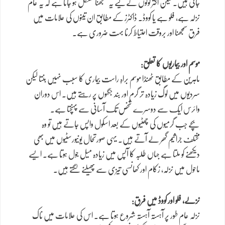
جاتی ہیں۔ لیکن اکثر لوگوں کے لیے یہ سمجھنا مشکل ہو جاتا ہے کہ یہ عام
نزلہ ہے، فلو ہے یا کووڈ۔ ڈاکٹرز کے مطابق ان تینوں کی علامات میں
فرق سمجھنا اور بروقت احتیاط کرنا بہت ضروری ہے۔
موسم اور بیماریوں کا تعلق:
ماہرین کے مطابق ٹھنڈا موسم براہِ راست بیماری کا سبب نہیں بنتا لیکن
سردیوں میں لوگ زیادہ تر گرم اور بند جگہوں پر رہتے ہیں۔ اس دوران
وائرس ایک سے دوسرے شخص تک آسانی سے پہنچتا ہے۔
بچے جب گرمیوں کی چھٹیوں کے بعد اسکول واپس جاتے ہیں تو وہ
مختلف جراثیم گھر لے آتے ہیں۔ یہی صورتحال یونیورسٹیوں میں بھی
دیکھنے کو ملتا ہے جہاں طلبہ کا آپس میں زیادہ میل جول ہوتا ہے۔ ایسے
ماحول میں نزلہ، زکام اور کھانسی تیزی سے پھیلنے لگتے ہیں۔
نزلے، فلو اور کووڈ میں فرق:
نزلہ عام طور پر آہستہ آہستہ شروع ہوتا ہے۔ اس کی علامات میں ناک