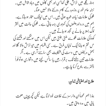
بہنا، گلے میں خراش، ہلکی کھانسی اور کبھی کانوں میں دباؤ شامل ہیں۔
نزلہ عام طور پر روزمرہ کے کام روکنے والا نہیں ہوتا۔
فلو کی علامات زیادہ شدید ہوتی ہیں۔ اس میں اچانک بخار ہو جاتا ہے،
جسم میں درد اور پٹھوں کی کمزوری بڑھ جاتی ہے۔ فلو کی حالت میں اکثر
لوگ بستر پر جانے پر مجبور ہو جاتے ہیں۔
کووڈ کی علامات فلو سے ملتی جلتی ہیں لیکن اس میں سونگھنے اور چکھنے کی
حس ختم ہو جانا ایک نمایاں فرق ہے۔ نئی اقسام میں تیز خراش والا گلا اور
بعض مریضوں میں دست کی شکایت بھی سامنے آ رہی ہے۔ اگر
علامات تین ہفتے تک برقرار رہیں یا سانس لینے میں دشواری ہو تو فوراً
ڈاکٹر سے رجوع کرنا چاہیے۔
علاج اور احتیاطی تدابیر:
ہمارا جسم عموماً ان وائرسز کے خلاف خود لڑتا ہے لیکن کچھ چیزیں صحت
یابی میں مدد دیتی ہیں۔