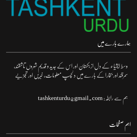
ہمارے بارے میں
وسط ایشیاء کے دل ازبکستان اور اس کے جدید و قدیم شہروں تاشقند،
سمرقند اور بخارا کے بارے میں دلچسپ معلومات، خبریں اور تجزیے
ہم سے رابطہ:
tashkenturdu@gmail.com
اہم صفحات