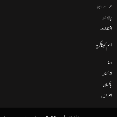
ہم سے رابطہ
پرائیویسی
اشتہارات
اہم کیٹاگریز
دنیا
ازبکستان
پاکستان
اہم ترین