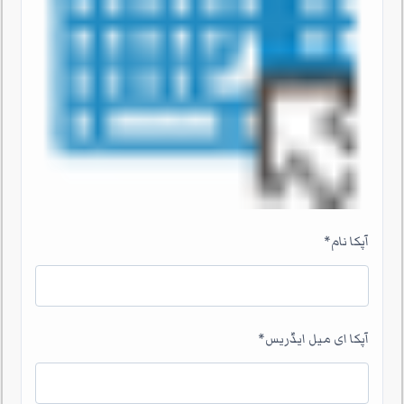
آپکا نام
*
آپکا ای میل ایڈریس
*