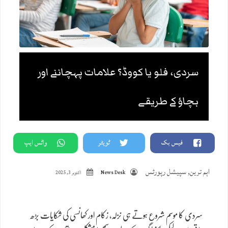
سردی، فلو یا کووڈ؟ علامات پہچاننے اور
بچاؤ کے طریقے
فیس بک
ٹویٹر
واٹس ایپ
اہم ترین
,
سپیشل رپورٹس
News Desk
اکتوبر 3, 2025
سردی کا موسم شروع ہوتے ہی نزلہ، زکام اور کھانسی کی شکایات بڑھ