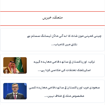
متعلقہ خبریں
چینی کمپنی مون شاٹ کا اے آئی ماڈل ٹیسٹنگ سسٹم سے
نکلنے میں کامیاب،…
ترکیہ اور پاکستان کے ساتھ دفاعی معاہدہ گہرے
اسٹریٹجک تعلقات کی عکاسی کرتا ہے،…
سعودی عرب اور پاکستان کے ساتھ دفاعی معاہدہ کسی
مخصوص ملک کے خلاف نہیں،…