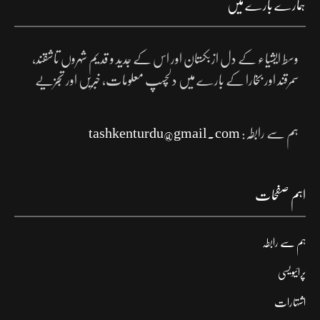
ہمارے بارے میں
وسط ایشیاء کے دل ازبکستان اور اس کے جدید و قدیم شہروں تاشقند،
سمرقند اور بخارا کے بارے میں دلچسپ معلومات، خبریں اور تجزیے
ہم سے رابطہ:
tashkenturdu@gmail.com
اہم صفحات
ہم سے رابطہ
پرائیویسی
اشتہارات