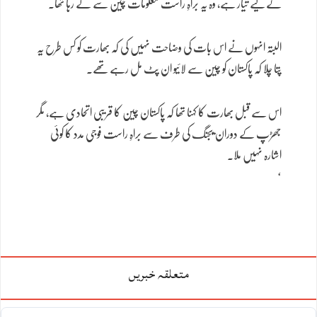
کے لیے تیار ہے، وہ یہ براہِ راست معلومات چین سے لے رہا تھا۔
البتہ انہوں نے اس بات کی وضاحت نہیں کی کہ بھارت کو کس طرح یہ
پتا چلا کہ پاکستان کو چین سے لائیو ان پٹ مل رہے تھے۔
اس سے قبل بھارت کا کہنا تھا کہ پاکستان چین کا قریبی اتحادی ہے، مگر
جھڑپ کے دوران بیجنگ کی طرف سے براہِ راست فوجی مدد کا کوئی
اشارہ نہیں ملا۔
‘
متعلقہ خبریں