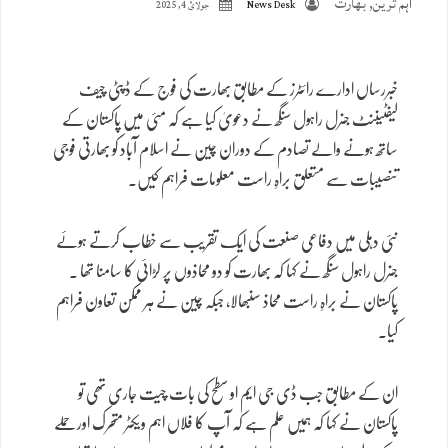
اہم ترین
,
بھارت
News Desk
جولائ 4, 2025
خبررساں ادارے رائٹرز کے مطابق بھارت کی فوج کے ڈپٹی چیف
لیفٹیننٹ جنرل راہول سنگھ نے دعویٰ کیا ہے کہ مئی میں پاکستان کے
ساتھ ہونے والے تصادم کے دوران چین نے اسلام آباد کو بھارتی فوجی
تنصیبات سے متعلق براہِ راست معلومات فراہم کیں۔
نئی دہلی میں دفاعی صنعت کی ایک تقریب سے خطاب کرتے ہوئے
جنرل راہول سنگھ نے کہا کہ بھارت کو دو محاذوں پر لڑائی کا سامنا تھا ۔
پاکستان نے براہِ راست محاذ سنبھالا، جبکہ چین نے ہر ممکن تعاون فراہم
کیا۔
ان کے مطابق جب ڈی جی ایم او سطح کی بات چیت جاری تھی تو
پاکستان نے کہا کہ ہمیں علم ہے کہ آپ کا فلاں اہم ویکٹر متحرک اور حملے