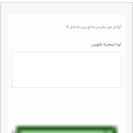
آپکا ای میل ایڈریس شائع نہیں کیا جائے گا
اپنا تبصرہ لکھیں