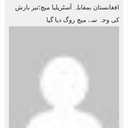
افغانستان بمقابلہ آسٹریلیا میچ؛تیز بارش
کی وجہ سے میچ روگ دیا گیا