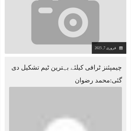
فروری 7, 2025
چیمپئنز ٹرافی کیلئے بہترین ٹیم تشکیل دی
گئی:محمد رضوان