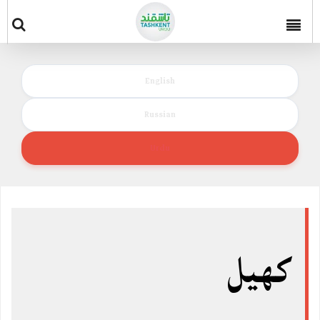
English
Russian
Urdu
کھیل