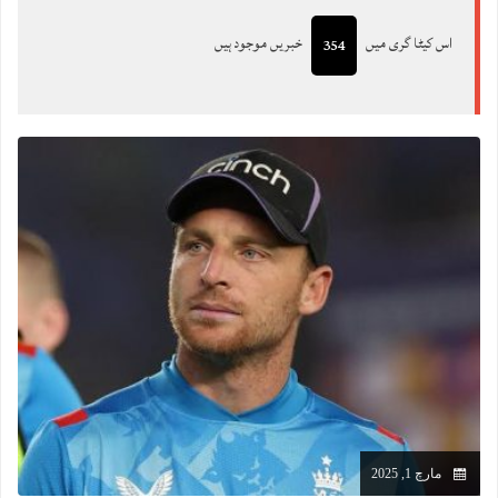
اس کیٹا گری میں
خبریں موجود ہیں
354
مارچ 1, 2025