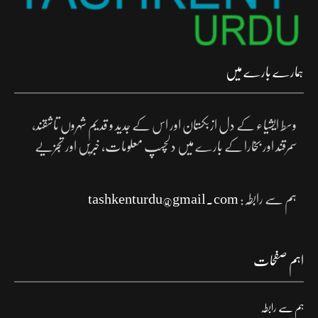
ہمارے بارے میں
وسط ایشیاء کے دل ازبکستان اور اس کے جدید و قدیم شہروں تاشقند،
سمرقند اور بخارا کے بارے میں دلچسپ معلومات، خبریں اور تجزیے
ہم سے رابطہ:
tashkenturdu@gmail.com
اہم صفحات
ہم سے رابطہ