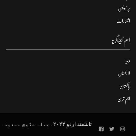
پرائیویسی
اشتہارات
اہم کیٹاگریز
دنیا
ازبکستان
پاکستان
اہم ترین
تاشقند اردو ۲۰۲۴۔جملہ حقوق محفوظ