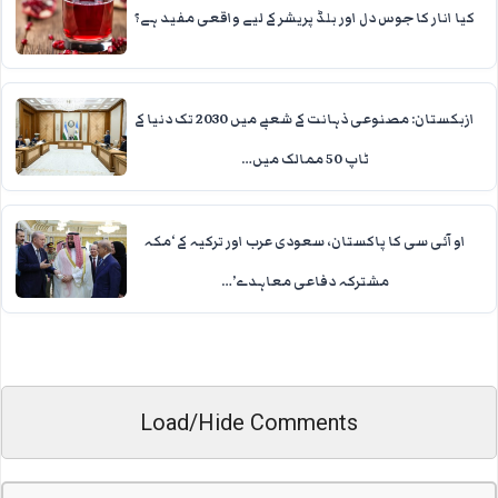
کیا انار کا جوس دل اور بلڈ پریشر کے لیے واقعی مفید ہے؟
ازبکستان: مصنوعی ذہانت کے شعبے میں 2030 تک دنیا کے
ٹاپ 50 ممالک میں…
او آئی سی کا پاکستان، سعودی عرب اور ترکیہ کے ‘مکہ
مشترکہ دفاعی معاہدے’…
Load/Hide Comments