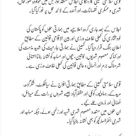
قومی سلامتی کمیٹی کا ہنگامی اجلاس منعقد ہوا، جس میں موجودہ صورتحال،
شہری و عسکری نقصانات، اور آئندہ کے لائحہ عمل پر غور کیا گیا۔
اجلاس کے بعد جاری کردہ اعلامیے میں بھارتی حملوں کو پاکستان کی
خودمختاری کی کھلی خلاف ورزی اور بین الاقوامی قوانین کے مطابق
اعلانِ جنگ قرار دیا گیا۔ کمیٹی نے بھارتی جارحیت کی شدید مذمت کی
اور کہا کہ معصوم شہریوں، خواتین، بچوں اور مساجد کو نشانہ بنانا انتہائی
شرمناک جرم اور انسانی و عالمی قوانین کی کھلی خلاف ورزی ہے۔
قومی سلامتی کمیٹی کے مطابق بھارتی افواج نے سیالکوٹ، شکرگڑھ،
مریدکے، بہاولپور، کوٹلی اور مظفرآباد جیسے شہروں پر رات گئے میزائل،
فضائی اور ڈرون حملے کیے۔
ان حملوں میں متعدد معصوم شہری شہید اور زخمی ہوئے، جبکہ مساجد اور
شہری انفرااسٹرکچر کو بھی نشانہ بنایا گیا۔