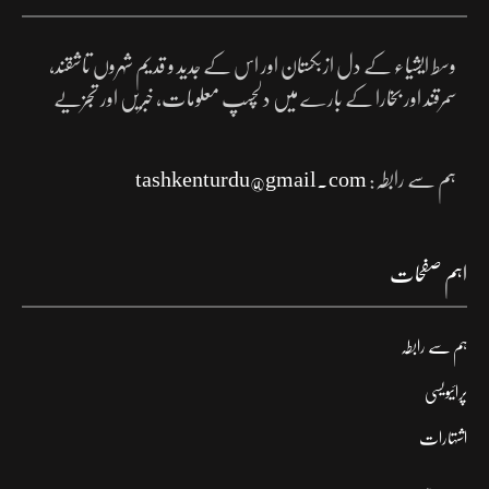
وسط ایشیاء کے دل ازبکستان اور اس کے جدید و قدیم شہروں تاشقند،
سمرقند اور بخارا کے بارے میں دلچسپ معلومات، خبریں اور تجزیے
ہم سے رابطہ:
tashkenturdu@gmail.com
اہم صفحات
ہم سے رابطہ
پرائیویسی
اشتہارات