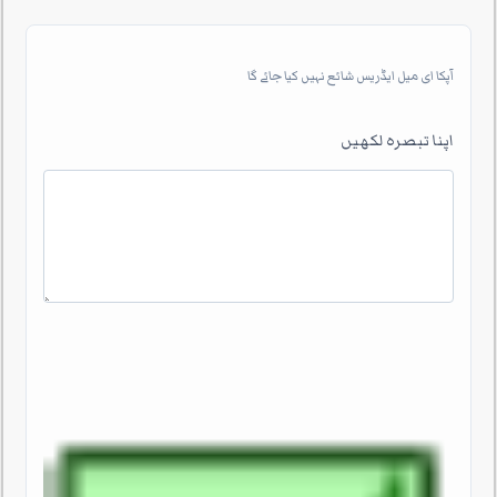
آپکا ای میل ایڈریس شائع نہیں کیا جائے گا
اپنا تبصرہ لکھیں