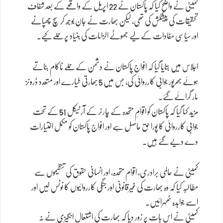
کمیٹی نے واضح کیا کہ پاکستان نے 22 اپریل کے واقعے کے بعد شفاف
تحقیقات کی پیشکش کی تھی، لیکن بھارت نے جان بوجھ کر سچ چھپانے
اور سیاسی مفادات کے لیے جھوٹے الزامات کی بنیاد پر حملے کیے۔
اجلاس میں بتایا گیا کہ افواجِ پاکستان نے دشمن کے حملے ناکام بناتے
ہوئے بھرپور جوابی کارروائی کی، جس میں 5 بھارتی طیارے اور متعدد ڈرونز
مار گرائے گئے۔
مزید کہا گیا کہ پاکستان کو اقوامِ متحدہ کے چارٹر کے آرٹیکل 51 کے تحت
جوابی کارروائی کا پورا حق حاصل ہے اور افواج پاکستان کو مکمل اختیارات
دے دیے گئے ہیں۔
کمیٹی نے عالمی برادری، اقوام متحدہ، اور انسانی حقوق کی تنظیموں سے
مطالبہ کیا کہ وہ بھارت کی غیرقانونی اور جنگی کارروائیوں کا نوٹس لیں اور
اسے جوابدہ ٹھہرائیں۔
کمیٹی نے اس بات پر زور دیا کہ بھارت کی اشتعال انگیزی نے نہ