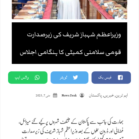
وزیراعظم شہباز شریف کی زیرصدارت
قومی سلامتی کمیٹی کا ہنگامی اجلاس
فیس بک
ٹویٹر
واٹس ایپ
اہم ترین
,
خبریں
,
پاکستان
News Desk
مئی 7, 2025
بھارت کی جانب سے پاکستان کے مختلف شہروں پر کیے گئے میزائل،
فضائی اور ڈرون حملوں کے بعد وزیراعظم شہباز شریف کی زیرصدارت