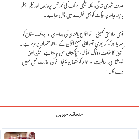
صرف شہری زندگی، بلکہ خلیجی ممالک کی کمرشل پروازوں اور نیلم-جہلم
ہائیڈروپاور پراجیکٹ کو بھی خطرے میں ڈال دیا ہے۔
قومی سلامتی کمیٹی نے افواج پاکستان کی بہادری اور بروقت دفاع کو
سراہا اور کہا کہ پوری قوم اپنی مسلح افواج کے ساتھ متحد اور پرعزم ہے۔
کمیٹی کا مؤقف دوٹوک تھا کہ: “پاکستان امن چاہتا ہے، لیکن اپنی
خودمختاری، سالمیت اور عوام کو نقصان پہنچانے کی اجازت کبھی نہیں
دے گا۔”
متعلقہ خبریں