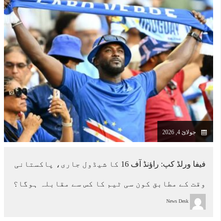
جولائ 4, 2026
فیفا ورلڈ کپ: راؤنڈ آف 16 کا شیڈول جاری، پاکستانی
وقت کے مطابق کون سی ٹیم کا کس سے مقابلہ ہوگا؟
News Desk