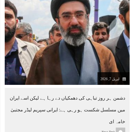
اپریل 7, 2026
دشمن ہر روز تباہی کی دھمکیاں دے رہا ہے لیکن اسے ایران
میں مسلسل شکست ہو رہی ہے: ایرانی سپریم لیڈر مجتبیٰ
خامہ ای