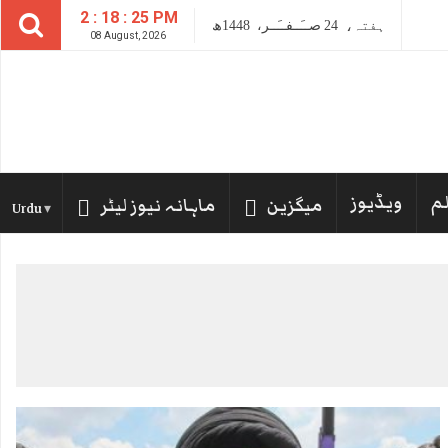
2 : 18 : 27 PM
ہفتہ،
24
صــَــفــَــر،
1448ھ
08 August, 2026
لم
ویڈیوز
میگزین
ماہانہ نیوز لیٹر
Urdu