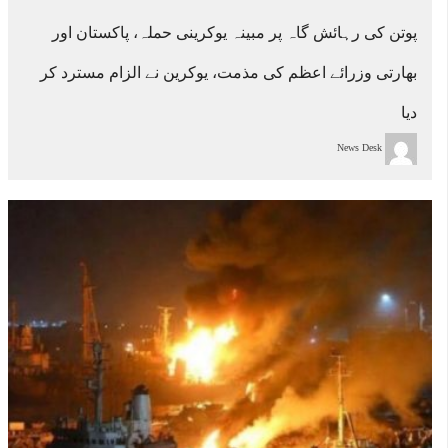
پوتن کی رہائش گاہ پر مبینہ یوکرینی حملہ، پاکستان اور
بھارتی وزرائے اعظم کی مذمت، یوکرین نے الزام مسترد کر
دیا
News Desk