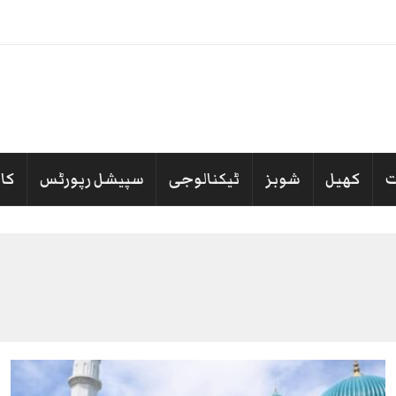
کہ مشترکہ دفاعی معاہدے’ کا خیرمقدم
کھیل
شوبز
ٹیکنالوجی
سپیشل رپورٹس
کا