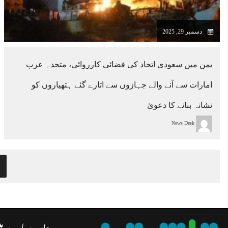
دسمبر 29, 2025
یمن میں سعودی اتحاد کی فضائی کارروائی، متحدہ عرب
امارات سے آنے والے جہازوں سے اتارے گئے ہتھیاروں کو
نشانہ بنانے کا دعویٰ
News Desk
ہمارے بارے م