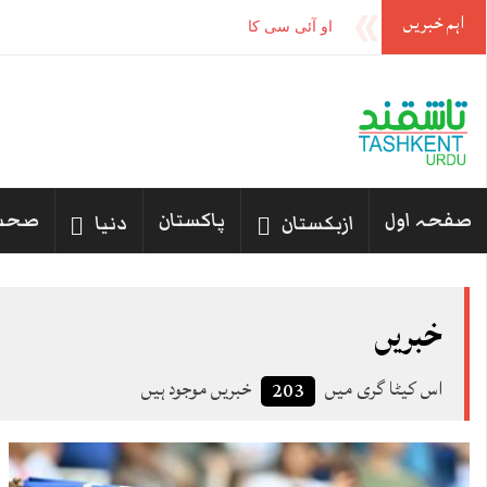
اہم خبریں
او آئی سی کا پاکستان، سعودی عرب اور ترکیہ کے ‘م
صفحہ اول
پاکستان
صحت
ازبکستان
دنیا
خبریں
اس کیٹا گری میں
خبریں موجود ہیں
203