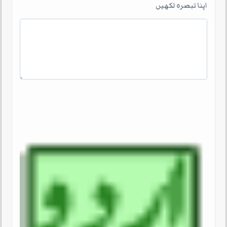
اپنا تبصرہ لکھیں