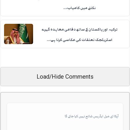
نکلنے میں کامیاب،…
ترکیہ اور پاکستان کے ساتھ دفاعی معاہدہ گہرے
اسٹریٹجک تعلقات کی عکاسی کرتا ہے،…
Load/Hide Comments
آپکا ای میل ایڈریس شائع نہیں کیا جائے گا