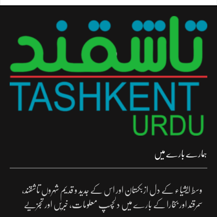
ہمارے بارے میں
وسط ایشیاء کے دل ازبکستان اور اس کے جدید و قدیم شہروں تاشقند،
سمرقند اور بخارا کے بارے میں دلچسپ معلومات، خبریں اور تجزیے