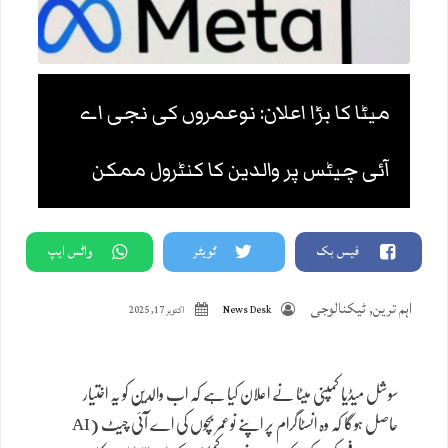
میٹا کا بڑا اعلان: نوعمروں کی نجی اے
آئی چیٹس پر والدین کا کنٹرول ممکن
فیس بک
ٹویٹر
واٹس ایپ
اہم ترین
,
ٹیکنالوجی
News Desk
اکتوبر 17, 2025
سوشل میڈیا کمپنی میٹا نے اعلان کیا ہے کہ اب والدین کو یہ اختیار
حاصل ہوگا کہ وہ انسٹاگرام پر اپنے نوعمر بچوں کی اے آئی چیٹ (AI