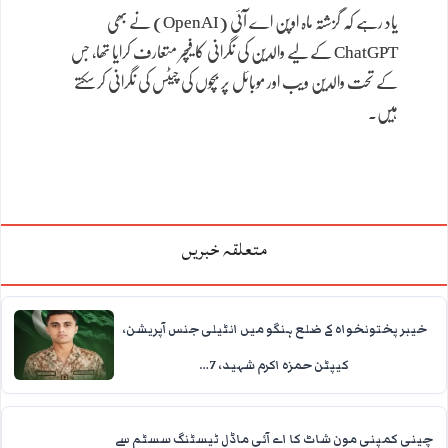
یاد رہے کہ گزشتہ ماہ اوپن اے آئی (OpenAI) نے بھی
ChatGPT کے لیے والدین کی نگرانی کا فیچر متعارف کرایا تھا، جس
کے تحت والدین ویب اور موبائل پر بچوں کی چیٹس کی نگرانی کر سکتے
ہیں۔
متعلقہ خبریں
خیبر پختونخواہ کے ضلع ہنگو میں انٹیلی جنس آپریشن،
کیپٹن حمزہ اکرم شہید، 7…
چینی کمپنی مون شاٹ کا اے آئی ماڈل ٹیسٹنگ سسٹم سے