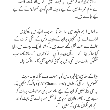
Chat) فیچر کو بند کر سکیں۔ یہ فیصلہ کمپنی کے ان اقدامات کا حصہ
ہے جو کم عمر صارفین کے لیے پلیٹ فارم کو مزید محفوظ بنانے کے لیے
کیے جا رہے ہیں۔
یہ اعلان ایسے وقت میں سامنے آیا ہے جب امریکہ میں ریگولیٹری
ادارے اے آئی کمپنیوں پر ان کے چیٹ بوٹس کے منفی اثرات کے
حوالے سے سخت نظر رکھے ہوئے ہیں۔ گزشتہ ماہ ایک رپورٹ میں بتایا
گیا تھا کہ میٹا کے اے آئی چیٹ بوٹس نے نوعمروں کے ساتھ نامناسب
گفتگو کی اجازت دی تھی، جس پر کمپنی کو شدید تنقید کا سامنا کرنا پڑا۔
میٹا کے مطابق، نیا فیچر والدین کو یہ سہولت دے گا کہ وہ نہ صرف
مخصوص اے آئی کرداروں (AI Characters) کو بلاک کر سکیں بلکہ
یہ بھی دیکھ سکیں کہ ان کے بچے عام طور پر کن موضوعات پر بات کر
رہے ہیں۔ تاہم، والدین اگر چاہیں تو مکمل طور پر اے آئی چیٹ کو بند
کیے بغیر نگرانی جاری رکھ سکیں گے۔