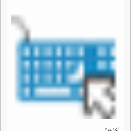
آپکا نام
*