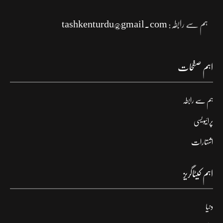
ہم سے رابطہ:
tashkenturdu@gmail.com
اہم صفحات
ہم سے رابطہ
پرائیویسی
اشتہارات
اہم کیٹاگریز
دنیا