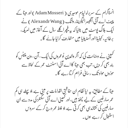
انسٹاگرام کے سربراہ ایڈم موسیری ( Adam Mosseri) اور میٹا کے
چیف اے آئی آفیسر الیگزینڈر وانگ (Alexandr Wang) نے
ایک بلاگ پوسٹ میں بتایا کہ یہ فیچر اگلے سال کے آغاز میں امریکہ،
برطانیہ، کینیڈا اور آسٹریلیا میں متعارف کرایا جائے گا۔
کمپنی نے وضاحت کی کہ اگر والدین نوعمروں کی ایک-آن-ون چیٹس کو
بند بھی کر دیں، تب بھی میٹا کا اے آئی اسسٹنٹ عمر کے لحاظ سے
موزوں مواد تک رسائی فراہم کرتا رہے گا۔
میٹا کے مطابق، یہ نیا نظام ان حفاظتی اقدامات پر مبنی ہے جو پہلے ہی کم
عمر صارفین کے لیے نافذ ہیں، اور کمپنی اے آئی سگنلز کی مدد سے ان
صارفین کی نشاندہی بھی کرتی ہے جو غلط عمر درج کر کے سروس
استعمال کر رہے ہوں۔