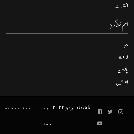
اشتہارات
اہم کیٹاگریز
دنیا
ازبکستان
پاکستان
اہم ترین
تاشقند اردو ۲۰۲۴۔جملہ حقوق محفوظ
ہیں