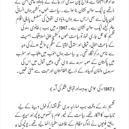
وہ ادھورا ایجنڈا ہے جو آج پون صدی گزر جانے کے باوجود عالمی امن کے
ماتھے پر ایک سوالیہ نشان بنا ہوا ہے۔ ریاست جموں و کشمیر جہاں انسانی
خون پانی سے بھی ارزاں ہے جہاں بنیادی حقوق کی مسلسل پامالی اقوام
عالم کیلئے ایک سوالیہ نشان ہے۔ 1947ء میں جب برطانوی ہند کی
تقسیم کا عمل جاری تھا، تو ریاست جموں و کشمیر اپنی اسٹریٹجک اہمیت
کے باعث جنوبی، شمالی اور مشرقی ایشیا کے سنگم پر واقع ہونے کی وجہ
سے خاص مرکزِ نگاہ تھی۔ یہ ریاست جہاں جنوب میں پنجاب اور مغرب
میں پاکستان کے صوبہ سرحد سے جڑی تھی، وہیں شمال میں اس کی
سرحدیں واخان کوریڈور کے ذریعے افغانستان اور تبت سے ملتی تھیں۔
(1947ء کی عوامی جدوجہداور قبائلی لشکر کی آمد)
تقسیمِ ہند کے وقت جب مہاراجہ ہری سنگھ اقتدار کو طول دینے کے لیے
تذبذب کا شکار تھے، ریاست کے غیور عوام بالخصوص پونچھ اور میرپور کے
سابق فوجیوں نے ڈوگرہ مظالم کے خلاف ہتھیار اٹھا لیے تھے۔ پونچھ کی یہ