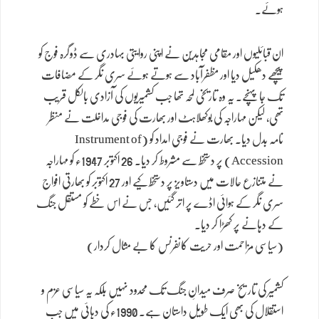
ہوئے۔
ان قبائلیوں اور مقامی مجاہدین نے اپنی روایتی بہادری سے ڈوگرہ فوج کو
پیچھے دھکیل دیا اور مظفرآباد سے ہوتے ہوئے سری نگر کے مضافات
تک جا پہنچے۔ یہ وہ تاریخی لمحہ تھا جب کشمیریوں کی آزادی بالکل قریب
تھی، لیکن مہاراجہ کی بوکھلاہٹ اور بھارت کی فوجی مداخلت نے منظر
نامہ بدل دیا۔ بھارت نے فوجی امداد کو (Instrument of
Accession) پر دستخط سے مشروط کر دیا۔ 26 اکتوبر 1947ء کو مہاراجہ
نے متنازع حالات میں دستاویز پر دستخط کیے اور 27 اکتوبر کو بھارتی افواج
سری نگر کے ہوائی اڈے پر اتر گئیں، جس نے اس خطے کو مستقل جنگ
کے دہانے پر کھڑا کر دیا۔
(سیاسی مزاحمت اور حریت کانفرنس کا بے مثال کردار)
کشمیر کی تاریخ صرف میدانِ جنگ تک محدود نہیں بلکہ یہ سیاسی عزم و
استقلال کی بھی ایک طویل داستان ہے۔ 1990ء کی دہائی میں جب