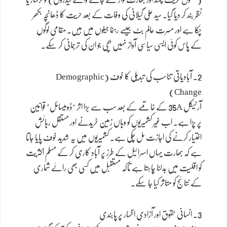
نظر بند کر دیا گیا۔ سید علی گیلانی کی وفات کے بعد حریت کا ڈھانچہ بکھر
چکا ہے اور مسرت عالم بٹ جیسے رہنما جیلوں میں ہیں۔ مقامی لوگوں
کے پاس کوئی ایسی سیاسی آواز نہیں بچی جو ان کی ترجمانی کر سکے۔
2. آبادیاتی تناسب کی تبدیلی کا خوف (Demographic
Change)
آرٹیکل 35A کے خاتمے کے بعد سب سے بڑا اثر ‘ڈومیسائل’ قوانین
پر پڑا ہے۔ اب غیر کشمیریوں کو وہاں زمین خریدنے اور مستقل رہائش
اختیار کرنے کی اجازت مل چکی ہے۔ کشمیریوں میں یہ شدید خوف پایا جاتا
ہے کہ بھارت یہاں اسرائیل کے طرز پر آباد کاری کر کے مسلم اکثریت
کو اقلیت میں بدلنا چاہتا ہے تاکہ مستقبل میں کسی بھی رائے شماری
کے نتائج کو متاثر کیا جا سکے۔
3. انسانی حقوق اور آزادیِ اظہار پر پابندی