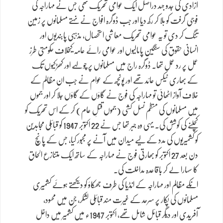
آزادی کی جدو جہد دراصل ایک عوامی تحریک تھی جس نے مہاراجہ کی
فوجی گرفت کو ہلا کر رکھ دیا اور جب ڈوگرہ افواج نے نہتے مسلمانوں پر زمین
تنگ کر دی تو یہ عوامی تحریک معاشی استحصال، مذہبی پابندیوں اور
انسانی حقوق کی سنگین پامالیوں اور عوامی رائے عامہ کیخلاف حکومتی طرز
عمل پر رد عمل تھا۔ ڈوگرہ راج میں مسلمانوں پر چولہے اور کھڑکیوں تک
کے بھاری ٹیکس عائد تھے اور پونچھ کے عوام نے جب ان مظالم کے
خلاف آواز اٹھائی تو مہاراجہ کی فوج نے گاؤں کے گاؤں جلا کر اور جموں
میں مسلمانوں کی منظم نسل کشی (جموں قتلِ عام) کر کے اس تحریک کو
کچلنے کی کوشش کی۔ یہی وہ جبر تھا جس نے 22 اکتوبر 1947 کو قبائلی مجاہدین
کو کشمیریوں کی مدد کے لیے میدان میں آنے پر مجبور کیا، جس کے پانچ
دن بعد 27 اکتوبر کو بھارتی فوج نے مہاراجہ کے ساتھ ایک متنازع الحاق
کا سہارا لے کر باقاعدہ مداخلت کی۔
انکے مظالم اور مہاراجہ کے انڈیا کی طرف جھکاؤ کو دیکھتے ہوئے کشمیری
مسلمانوں کی پکار پر سرحد کے غیرت مند قبائلی لشکر، جن میں محسود،
آفریدی اور دیگر قبائل شامل تھے، اکتوبر 1947ء میں کشمیر میں داخل