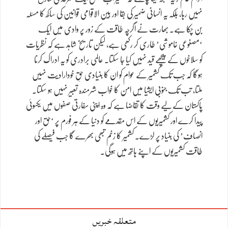
نہیں رہا، بلکہ یہ انسانی ضمیر کی بقا اور بین الاقوامی قوانین کی ساکھ کا مسئلہ
بن چکا ہے۔ بھارت نے اگرچہ طاقت کے زور پر وادی میں ایک
‘مصنوعی خاموشی’ طاری کر رکھی ہے، لیکن تاریخ شاہد ہے کہ نظریات
کو سلاخوں کے پیچھے قید نہیں کیا جا سکتا۔ عالمی برادری کو یہ ادراک کرنا
ہوگا کہ جب تک کشمیر کے عوام کو ان کا بنیادی حقِ خودارادیت نہیں
ملتا، تب تک جنوبی ایشیا میں امن کا خواب شرمندہ تعبیر نہیں ہو سکتا۔
پاکستان کے لیے وقت کا تقاضا ہے کہ وہ اپنی سفارتی صفوں میں یکسوئی
پیدا کرے اور کشمیریوں کے اس مقدمے کو دنیا کے ہر فورم پر ‘حق اور
انصاف’ کی بنیاد پر لڑے۔ کشمیر کا زخم تبھی بھرے گا جب فیصلے کی
طاقت کشمیریوں کے اپنے ہاتھ میں ہوگی۔
متعلقہ خبریں