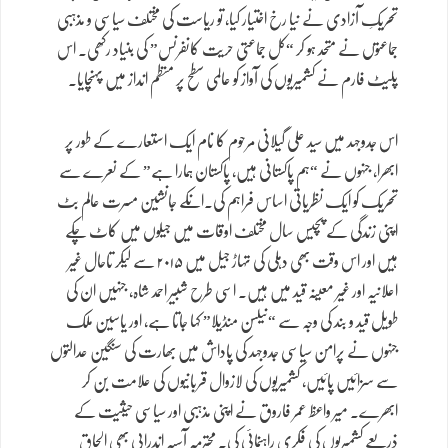
تحریکِ آزادی نے نیا رخ اختیار کیا، تو ریاست کی مختلف سیاسی و مذہبی
جماعتوں نے متحد ہو کر “کل جماعتی حریت کانفرنس” کی بنیاد رکھی۔ اس
پلیٹ فارم نے کشمیریوں کی آواز کو عالمی سطح پر منظم انداز میں پہنچایا۔
اس جدوجہد میں سید علی گیلانی مرحوم کا نام ایک استعارے کے طور پر
ابھرا، جنہوں نے “ہم پاکستانی ہیں، پاکستان ہمارا ہے” کے نعرے سے
تحریک کو ایک نظریاتی اساس فراہم کی۔انکے جانشین مسرت عالم بٹ
اپنی زندگی کے پچیس سال مختلف اوقات میں جیلوں میں کاٹ چکے
ہیں اور اس وقت بھی دہلی کی تہاڑ جیل میں ۲۰۱۵ سے لیکر تاحال غیر
اعلانیہ اور غیر معینہ قید میں ہیں۔ اسی طرح شبیر احمد شاہ، جنہیں ان کی
طویل قید و بند کی وجہ سے “نیلسن منڈیلا” کہا جاتا ہے، اور یاسین ملک
جنہوں نے پرامن سیاسی جدوجہد کی پاداش میں بھارت کی سنگین عدالتوں
سے سزائیں پائیں، کشمیریوں کی لازوال قربانیوں کی علامت بن کر
ابھرے۔ میر واعظ عمر فاروق نے اپنی مذہبی اور سیاسی حیثیت کے
ذریعے کشمیریوں کی فکری راہنمائی کی۔ محترمہ آسیہ اندرابی بھی الحاق