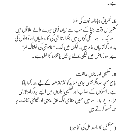
ہے۔
5. نفسیاتی دباؤ اور خوف کی فضا
کشمیر اس وقت دنیا کے سب سے زیادہ فوجی پہرے والے علاقوں میں
سے ایک ہے۔ گلی کوچوں میں بنکرز، تلاشی کی کارروائیاں اور نوجوانوں کی
بلا جواز گرفتاریاں عام ہیں۔ لوگوں میں ایک “خاموشی کی خوفناک لہر”
ہے؛ وہ ناراض ہیں لیکن بولنے پر جیل یا تشدد کا خطرہ ہے۔
6. تعلیمی اور مذہبی مداخلت
جامع مسجد سرینگر جیسی بڑی مساجد کو اکثر نمازِ جمعہ کے لیے بند رکھا جاتا
ہے۔ اسکولوں کے نصاب اور تعلیمی اداروں میں ایسے پروگرامز لازمی
قرار دیے جا رہے ہیں جنہیں مقامی لوگ اپنی مذہبی اور ثقافتی شناخت پر
حملہ تصور کرتے ہیں
(مستقبل کا راستہ حل کی تجاویز)