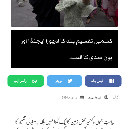
کشمیر, تقسیمِ ہند کا ادھورا ایجنڈا اور
پون صدی کا المیہ
فیس بک
ٹویٹر
واٹس ایپ
کالم
ثاقب فاروق بٹ
فروری 4, 2026
ریاستِ جموں و کشمیر محض زمین کا ایک ٹکڑا نہیں بلکہ برصغیر کی تقسیم کا