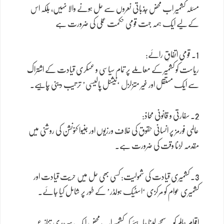
مسئلہ کشمیر اب محض جذباتی نعروں سے حل ہونے والا نہیں، بلکہ اس
کے لیے ایک ہمہ جہت قومی حکمت عملی کی ضرورت ہے
1. قومی اتفاقِ رائے:
ریاست کو کشمیر کے معاملے پر تمام سیاسی و عسکری قیادت کے اشتراک
سے ایک مستقل اور غیر متزلزل ‘نیشنل پالیسی’ ترتیب دینی چاہیے۔
2. سفارتی و قانونی محاذ:
عالمی فورمز پر انسانی حقوق کی خلاف ورزیوں اور جنیوا کنونشن کی روشنی میں
مقدمہ لڑنا وقت کی ضرورت ہے۔
3. کشمیری قیادت کی شمولیت: کسی بھی حل میں حریت قیادت اور
کشمیری عوام کو مرکزی ‘اسٹیک ہولڈر’ کے طور پر شامل کیا جائے۔
اقوام عالم کو یہ سمجھ لینا چاہئے کہ کشمیر اب محض ایک سرحدی تنازع