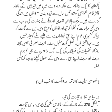
پاکستان کا ایک بڑا نام ہے جوکہ ۲۰۱۸ سے جیل میں قید ہیں انکے خاوند
ڈاکٹر قاسم فکتو بھی گزشتہ تیس سال سے قید و بند کی صعوبتوں میں زندگی
گزار رہے ہیں۔ مزکورہ بالا ان قائدین اور دیگر نے بھارت کی جانب سے
دی گئی مراعات کو ٹھکرا کر قید اور اذیتوں کو ترجیح دی، جس نے ثابت کر
دیا کہ کشمیری عوام اپنے حقِ خودارادیت سے پیچھے ہٹنے کو تیار نہیں
ہیں۔عبدالغنی لون،افضل گورو،مقبول بٹ،اشرف صحرائی جیسی نابغہ
روزگار شخصیات کی قربانیوں کی ایک الگ داستان ہے جن کا جرم
صرف اور صرف اپنے حق رائے دہی کے حصول کیلئے جدوجہد کرنا ہی
تھا۔
(خصوصی حیثیت کا خاتمہ اور 5 اگست کا شب خون)
1. سیاسی خلا اور قیادت کی قید،
آرٹیکل 370 کے خاتمے کے ساتھ ہی کشمیر کی پوری سیاسی قیادت
(بشمول حریت پسند اور بھارت نواز سمجھے جانے والے لیڈروں) کو گرفتار یا