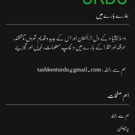
ہمارے بارے میں
وسط ایشیاء کے دل ازبکستان اور اس کے جدید و قدیم شہروں تاشقند،
سمرقند اور بخارا کے بارے میں دلچسپ معلومات، خبریں اور تجزیے
ہم سے رابطہ:
tashkenturdu@gmail.com
اہم صفحات
ہم سے رابطہ
پرائیویسی