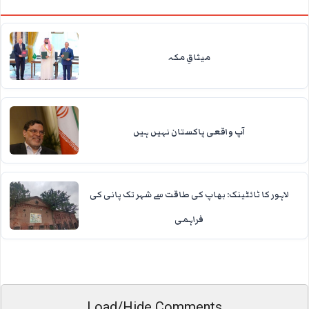
میثاقِ مکہ
آپ واقعی پاکستان نہیں ہیں
لاہور کا ٹائٹینک: بھاپ کی طاقت سے شہر تک پانی کی
فراہمی
Load/Hide Comments