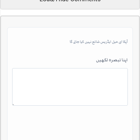
آپکا ای میل ایڈریس شائع نہیں کیا جائے گا
اپنا تبصرہ لکھیں