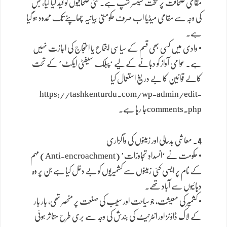
مقامی صحافت پر سخت سینسر شپ ہے۔ کئی صحافیوں کو قید کیا گیا، جس
کی وجہ سے مقامی میڈیا اب صرف حکومتی بیانیہ چھاپنے تک محدود ہو گیا
ہے۔
• وادی میں کسی بھی قسم کے سیاسی اجتماع یا احتجاج کی اجازت نہیں
ہے۔ عوامی آواز کو دبانے کے لیے ‘پبلک سیفٹی ایکٹ’ کے تحت
کالے قوانین کا بے دریغ استعمال کیا
https://tashkenturdu.com/wp-admin/edit-
comments.phpجا رہا ہے۔
4. معاشی بدحالی اور زمینوں کی واگزاری
• حکومت نے ‘انسدادِ تجاوزات’ (Anti-encroachment) مہم
کے نام پر ایسی کئی زمینوں سے کشمیریوں کو بے دخل کیا ہے جن پر وہ
دہائیوں سے آباد تھے۔
• کشمیر کی معیشت، جو سیاحت اور سیب کی صنعت پر منحصر تھی، بار بار
کے لاک ڈاؤنز اور انٹرنیٹ کی بندش کی وجہ سے بری طرح متاثر ہوئی