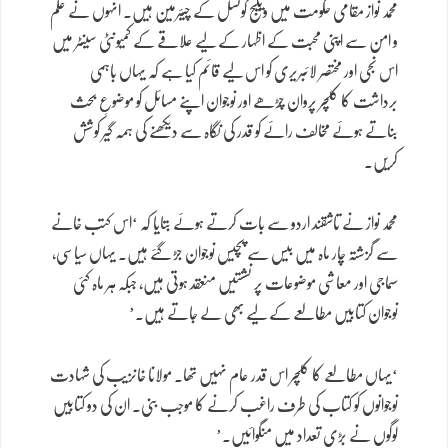
محمد نواز مقامی حکومت میں ویلیج کونسل کے چیئرمین ہیں۔ انہوں نے علم
و امن سے اپنی محبت کے اظہار کے لیے علاقے کے کمیونٹی سینٹر میں
اس نجی اور مختصر لائبریری کو اس لیے قائم کیا ہے کہ یہاں باہمی
برداشت کا کلچر پروان چڑھے اور نوجوان اپنے مسائل کو موضوعِ بحث
بناتے ہوئے مخالف رائے کو قدر کی نگاہ سے دیکھنے کی ہمہ گیر کوشش
کریں۔
محمد نواز نے تاشقند اردو سے بات کرتے ہوئے بتایا کہ ‘اس کتب خانے
سے گزشتہ چار ماہ میں بیس سے پچیس نوجوان جڑ گئے ہیں۔ یہاں سیاسی،
سماجی اور معاشی موضوعات پر نشستیں منعقد ہوتی ہیں، جبکہ ہر ماہ کئی
نوجوان کتابیں مطالعے کے لیے بھی لے جاتے ہیں۔’
‘یہاں مطالعے کا کلچر اس قدر عام نہیں تھا۔ مولانا خانزیب کی شہادت
نوجوانوں کو کتاب کی طرف راغب کرنے کا موجب بنی۔ ان کی دو کتابیں
لوگوں نے بڑی تعداد میں منگوائیں۔’