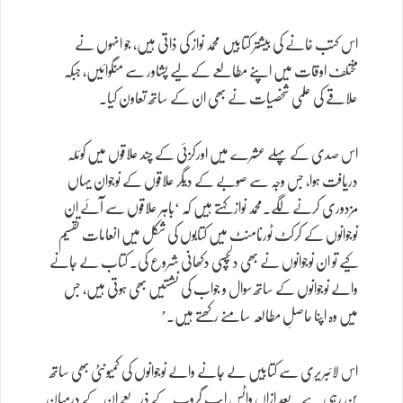
اس کتب خانے کی بیشتر کتابیں محمد نواز کی ذاتی ہیں، جو انہوں نے
مختلف اوقات میں اپنے مطالعے کے لیے پشاور سے منگوائیں، جبکہ
علاقے کی علمی شخصیات نے بھی ان کے ساتھ تعاون کیا۔
اس صدی کے پہلے عشرے میں اورکزئی کے چند علاقوں میں کوئلہ
دریافت ہوا، جس وجہ سے صوبے کے دیگر علاقوں کے نوجوان یہاں
مزدوری کرنے لگے۔محمد نواز کہتے ہیں کہ ‘باہر علاقوں سے آئے ان
نوجوانوں کے کرکٹ ٹورنامنٹ میں کتابوں کی شکل میں انعامات تقسیم
کیے تو ان نوجوانوں نے بھی دلچسپی دکھانی شروع کی۔ کتاب لے جانے
والے نوجوانوں کے ساتھ سوال و جواب کی نشستیں بھی ہوتی ہیں، جس
میں وہ اپنا حاصلِ مطالعہ سامنے رکھتے ہیں۔’
اس لائبریری سے کتابیں لے جانے والے نوجوانوں کی کمیونٹی بھی ساتھ
بن رہی ہے۔ بعد ازاں واٹس ایپ گروپ کے ذریعے ان کے درمیان