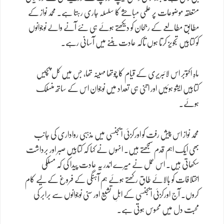
متعلقہ موضوعات پر علمی مباحثے کا سلسلہ جاری رہتا ہے۔ محمد نواز کے
مطابق مطالعے کے رجحان کو دیکھتے ہوئے ہی نئے آنے والے نوجوانوں
کو کتابیں تجویز کرتا ہوں تاکہ عادت بننے میں آسانی رہے۔
ماہِ اکتوبر اس لائبریری کے قیام کا چوتھا مہینہ تھا، جس میں کل پچیس
کتابیں ایشو ہوئیں اور اتنی ہی تعداد میں نوجوان اس کے ساتھ منسلک
ہوئے۔
محمد نواز اس پیش رفت کو اورکزئی ایجنسی میں مذہبی رواداری کی جانب
بھی ایک اہم قدم سمجھتے ہیں۔ انہوں نے کہا کہ کتابیں صبر اور برداشت
سکھاتی ہیں۔ اس عمل نے میرے اندر یہ عادت پیدا کی کہ مسلکی
اختلافات کو بالائے طاق رکھتے ہوئے ہم آہنگی کے فروغ کے لیے کام
کروں۔ آج اورکزئی ایجنسی کے اہلِ تشیع اور سنی نوجوانوں سے برابر کی
محبت دل میں محسوس ہوتی ہے۔