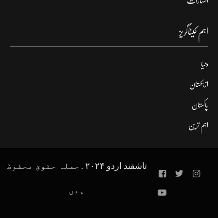
اشتہارات
اہم کیٹاگریز
دنیا
ازبکستان
پاکستان
اہم ترین
تاشقند اردو ۲۰۲۴۔جملہ حقوق محفوظ
ہیں