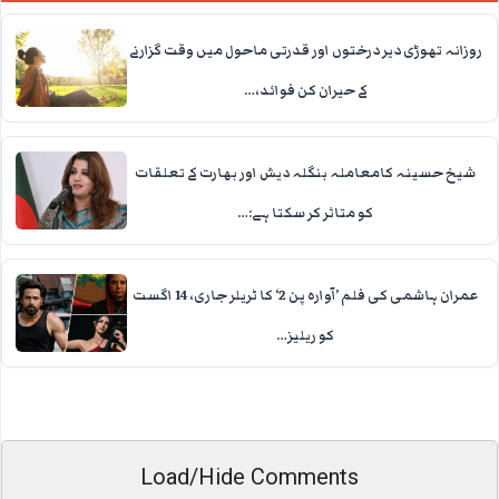
روزانہ تھوڑی دیر درختوں اور قدرتی ماحول میں وقت گزارنے
کے حیران کن فوائد،…
شیخ حسینہ کامعاملہ بنگلہ دیش اور بھارت کے تعلقات
کو متاثر کر سکتا ہے:…
عمران ہاشمی کی فلم ’آوارہ پن 2‘ کا ٹریلر جاری، 14 اگست
کو ریلیز…
Load/Hide Comments