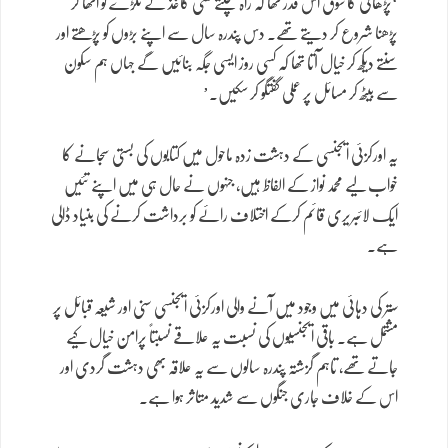
‘پڑھائی کا شوق اس قدر تھا کہ راہ چلتے کسی کاغذ کے ٹکڑے کو اٹھا کر
پڑھنا شروع کر دیتے تھے۔ دس پندرہ سال سے اپنے بڑوں کو پڑھتے اور
سنتے دیکھ کر خیال آتا تھا کہ کسی روز ایسی جگہ بنائیں گے جہاں ہم سکون
سے بیٹھ کر مسائل پر عملی گفتگو کر سکیں۔’
یہ اورکزئی ایجنسی کے دہشت زدہ ماحول میں کتابوں کی بستی سجانے کا
خواب لیے محمد نواز کے الفاظ ہیں، جنہوں نے حال ہی میں اپنے تئیں
ایک لائبریری قائم کرکے اختلاف رائے کو برداشت کرنے کی بنیاد ڈالی
ہے۔
ستر کی دہائی میں وجود میں آنے والی اورکزئی ایجنسی سنی اور شیعہ قبائل پر
مشتمل ہے۔ باقی ایجنسیوں کی نسبت یہ علاقے نسبتاً پرامن خیال کیے
جاتے تھے، تاہم گزشتہ پندرہ سالوں سے یہ علاقہ بھی دہشت گردی اور
اس کے خلاف جاری جنگوں سے شدید متاثر ہوا ہے۔