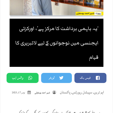
‘یہ باہمی برداشت کا مرکز ہے’، اورکزئی
ایجنسی میں نوجوانوں کے لیے لائبریری کا
قیام
فیس بک
ٹویٹر
واٹس ایپ
اہم ترین
,
سپیشل رپورٹس
,
پاکستان
شبیر احمد یوسفزئی
نومبر 17, 2025