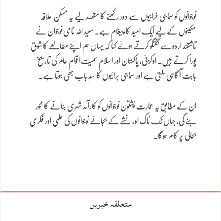
نوجوانوں کو سماجی خرابیوں سے دور رکھنے کا مقصد لیے یہ مسکن علاقہ
مکینوں کے لیے ایک امید کا پیغام ہے۔ سعید اللہ نامی نوجوان نے
تاشقند اردو سے گفتگو کرتے ہوئے کہا کہ یہاں ہم اپنے مطالعے کا شوق
پورا کرتے ہیں۔ اوکزئی، پاکستان اور اسلام سمیت اقوامِ عالم کی تاریخ
بابت آگاہی ملتی ہے اور سماجی برائیوں کا سدِ باب بھی ہوتا ہے۔
ان کے مطابق یہ عمارت پشتون نوجوانوں کو کارآمد شہری بنانے کا محور
بنے گی، جہاں ٹک ٹاک اور نشے کے بجائے نوجوانوں کی علمی اور فکری
بحالی پر کام ہوگا۔
متعلقہ خبریں