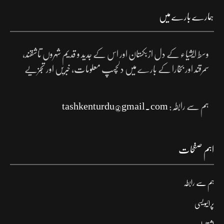
ہمارے بارے میں
وسط ایشیاء کے دل ازبکستان اور اس کے جدید و قدیم شہروں تاشقند،
سمرقند اور بخارا کے بارے میں دلچسپ معلومات، خبریں اور تجزیے
ہم سے رابطہ:
tashkenturdu@gmail.com
اہم صفحات
ہم سے رابطہ
پرائیویسی