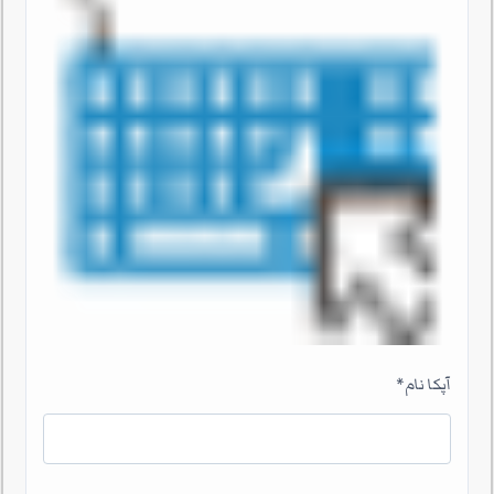
آپکا نام
*