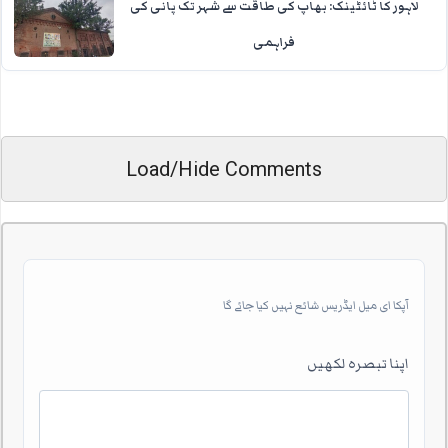
لاہور کا ٹائٹینک: بھاپ کی طاقت سے شہر تک پانی کی
فراہمی
Load/Hide Comments
آپکا ای میل ایڈریس شائع نہیں کیا جائے گا
اپنا تبصرہ لکھیں