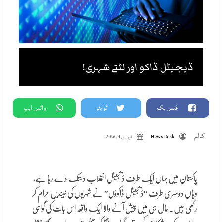
ڈیجیٹل ڈاکو اور لٹتے شہری!
فیس بک
ٹویٹر
واٹس ایپ
کالم
News Desk
فروری 4, 2026
پاکستان میں جہاں ایک طرف ڈیجیٹل انقلاب دستک دے رہا ہے،
وہاں دوسری طرف “ڈیجیٹل ڈاکوؤں” نے شہریوں کی نیندیں حرام کر
رکھی ہیں۔ حال ہی میں پیش آنے والا ایک واقعہ اس بات کی گواہی