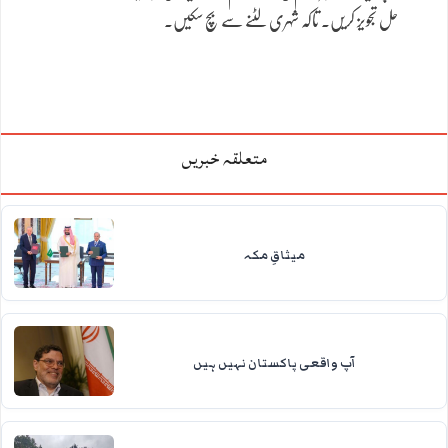
حل تجویز کریں۔ تاکہ شہری لٹنے سے بچ سکیں۔
متعلقہ خبریں
میثاقِ مکہ
آپ واقعی پاکستان نہیں ہیں