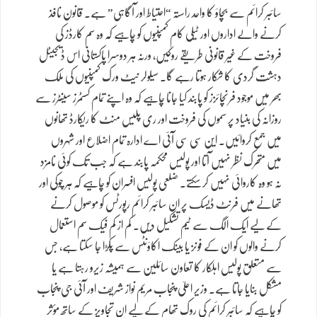
سائبر کرائم سے بچاؤ کا واحد راستہ “احتیاط اور آگاہی” ہے۔ قانون نافذ
کرنے والے اداروں اور ٹیلی کام کمپنیوں کو چاہیے کہ وہ سم کارڈز کی
فروخت کے غیر قانونی طریقے روکیں، ورنہ ہر دوسرا پاکستانی اس ڈیجیٹل
دہشت گردی کا شکار ہوتا رہے گا۔ سیلولر نیٹ ورک کمپنیوں کی ملک
بھر میں موجود فرنچائزز کو پابند کیا جانا چاہیے کہ وہ اپنے تمام کسٹمرز سینٹرز سے
روزانہ کی بنیاد پر سموں کی فروخت اور ری پلیس منٹ کا ریکارڈ تھانوں
میں جمع کروائیں۔ این سی سی آئی اے ادارہ تمام اضلاع اور شہروں
میں متحرک نظر نہیں آتا اور پولیس محکمہ پابند ہے کہ جب تک کوئی نامزد
نہ ہو وہ کاروائی نہیں کر سکتے۔ ضلعی پولیس افسران کو چاہیے کہ ہر چوکی اور
تھانے میں فرنٹ ڈیسک پر ان سائبر کرائم رپورٹس کو موصول کرنے
کے لیے ایک الگ سے ٹیم تشکیل دیں۔ کم از کم فیک سم استعمال
کرنے والوں کو ان کے فونز یا بینک اکاؤنٹس سے پکڑا جا سکتا ہے، جس
سے متعلق پولیس اہلکار کا تعاون سائلین سے ہمیشہ زیرو رہتا ہے یا
مشکل بنایا جاتا ہے۔ وزیر اعلیٰ پنجاب مریم نواز شریف اور آئی جی پنجاب
کو چاہیے کہ سائبر کرائم کی روک تھام کے لیے ان تجاویز کے ساتھ مؤثر