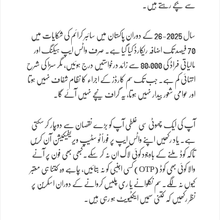
سے بچے رہتے ہیں۔
سال 2025-26 کے دوران پاکستان میں سائبر کرائم کی شکایات میں
70 فیصد تک اضافہ ریکارڈ کیا گیا ہے۔ صرف واٹس ایپ ہیکنگ اور
مالیاتی فراڈ کی 80,000 سے زائد درخواستیں درج ہوئیں، مگر سزا کی شرح
انتہائی کم ہے۔ جب تک سم کارڈز کے اجراء کا نظام شفاف نہیں ہوتا
اور عوامی شعور بیدار نہیں ہوتا، یہ گراف نیچے نہیں آئے گا۔
آپ کی ایک چھوٹی سی غلطی آپ کو بڑے نقصان سے دوچار کر سکتی
ہے۔ یاد رکھیں اپنے واٹس ایپ پر فوراً ٹو سٹیپ ویریفیکیشن آن کریں
تاکہ کوڈ ملنے کے باوجود کوئی لاگ ان نہ کر سکے۔کبھی بھی فون پر آنے
والا کوئی بھی کوڈ (OTP) کسی اجنبی کو نہ بتائیں، چاہے وہ کتنا ہی معتبر
کیوں نہ لگے۔ سم نکلوانے یا ری پلیس کروانے کے دوران اسکرین پر
نظر رکھیں کہ کتنی سمیں ایکٹیویٹ ہو رہی ہیں۔