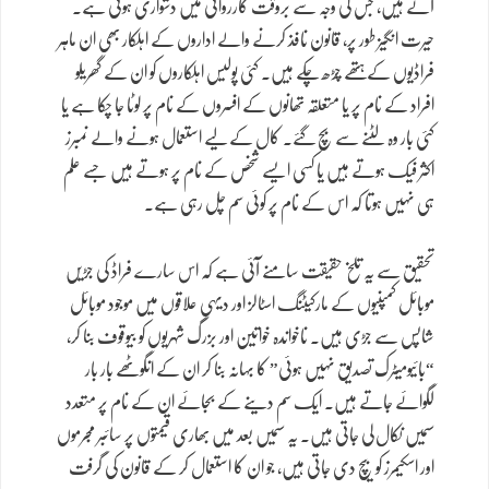
آتے ہیں، جس کی وجہ سے بروقت کارروائی میں دشواری ہوتی ہے۔
حیرت انگیز طور پر، قانون نافذ کرنے والے اداروں کے اہلکار بھی ان ماہر
فراڈیوں کے ہتھے چڑھ چکے ہیں۔ کئی پولیس اہلکاروں کو ان کے گھریلو
افراد کے نام پر یا متعلقہ تھانوں کے افسروں کے نام پر لوٹا جا چکا ہے یا
کئی بار وہ لٹنے سے بچ گئے۔ کال کے لیے استعمال ہونے والے نمبرز
اکثر فیک ہوتے ہیں یا کسی ایسے شخص کے نام پر ہوتے ہیں جسے علم
ہی نہیں ہوتا کہ اس کے نام پر کوئی سم چل رہی ہے۔
تحقیق سے یہ تلخ حقیقت سامنے آئی ہے کہ اس سارے فراڈ کی جڑیں
موبائل کمپنیوں کے مارکیٹنگ اسٹالز اور دیہی علاقوں میں موجود موبائل
شاپس سے جڑی ہیں۔ ناخواندہ خواتین اور بزرگ شہریوں کو بیوقوف بنا کر،
“بائیومیٹرک تصدیق نہیں ہوئی” کا بہانہ بنا کر ان کے انگوٹھے بار بار
لگوائے جاتے ہیں۔ ایک سم دینے کے بجائے ان کے نام پر متعدد
سمیں نکال لی جاتی ہیں۔ یہ سمیں بعد میں بھاری قیمتوں پر سائبر مجرموں
اور اسکیمرز کو بیچ دی جاتی ہیں، جو ان کا استعمال کر کے قانون کی گرفت