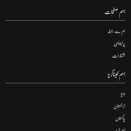
اہم صفحات
ہم سے رابطہ
پرائیویسی
اشتہارات
اہم کیٹاگریز
دنیا
ازبکستان
پاکستان
اہم ترین