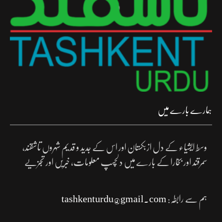
ہمارے بارے میں
وسط ایشیاء کے دل ازبکستان اور اس کے جدید و قدیم شہروں تاشقند،
سمرقند اور بخارا کے بارے میں دلچسپ معلومات، خبریں اور تجزیے
ہم سے رابطہ:
tashkenturdu@gmail.com