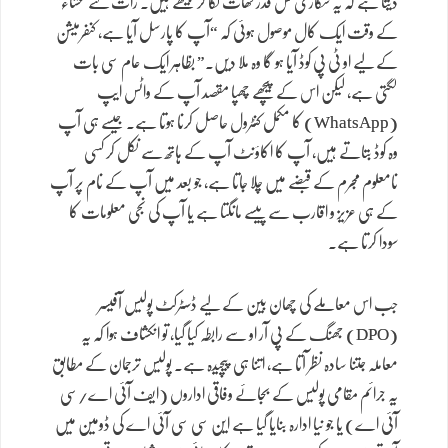
دیتا ہے کہ یہ شکاری کس قدر گھات لگا کر بیٹھے ہیں۔ رات گئے عشاء
کے وقت ایک کال موصول ہوئی کہ “آپ کا پارسل آیا ہے، کنفرمیشن
کے لیے او ٹی پی کوڈ آیا ہو گا وہ ملا دیں۔” بظاہر ایک عام سی بات
لگتی ہے، لیکن اس کے پیچھے چھپا مقصد آپ کے واٹس ایپ
(WhatsApp) کا مکمل کنٹرول حاصل کرنا ہوتا ہے۔ جیسے ہی آپ
وہ کوڈ بتاتے ہیں، آپ کا اکاؤنٹ آپ کے ہاتھ سے نکل کر کسی
نامعلوم مجرم کے قبضے میں چلا جاتا ہے، جو بعد میں آپ کے نام پر آپ
کے ہی عزیز و اقارب سے پیسے مانگتا ہے یا آپ کی نجی معلومات کا
سودا کرتا ہے۔
جب اس معاملے کی چھان بین کے لیے ڈسٹرکٹ پولیس آفیسر
(DPO) جھنگ کے پی آر او سے رابطہ کیا گیا، تو انکشاف ہوا کہ یہ
معاملہ جتنا سادہ نظر آتا ہے، اتنا ہی پیچیدہ ہے۔ پولیس ترجمان کے مطابق
یہ جرائم مقامی پولیس کے بجائے وفاقی اداروں (ایف آئی اے/سی
آئی اے) یا جو نیا ادارہ بنایا گیا ہے این سی سی آئی اے کی ڈومین میں