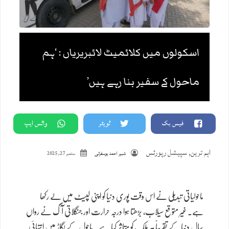
اسکولوں میں کلائمیٹ لائبریریاں : ‘ہم
ماحول کے سفیر بنا رہے ہیں’
فیس بک
ٹویٹر
واٹس ایپ
اہم ترین
,
سپیشل رپورٹس
شبیر احمد یوسفزئی
ستمبر 27, 2025
ماحولیاتی تبدیلی نے اس وقت پوری دنیا کو اپنی لپیٹ میں لے رکھا
ہے۔ غیر متوقع سیلاب، بڑھتا ہوا درجہ حرارت اور جنگلاتی آگ نے رواں
سال دنیا کے تقریباً ہر ملک کو متاثر کیا ہے۔ ماحول کے بگاڑ میں انتہائی