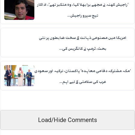
‘راجیش کھنہ نے مجھے برا بھلا کہا، وہ متکبر تھے’، اداکار
تیج سپرو راجیش…
امریکا میں مصنوعی ذہانت کے سخت ضابطوں پر نئی
بحث، ٹرمپ نے کانگریس کی…
‘مکہ مشترکہ دفاعی معاہدہ’ پاکستان، ترکیہ اور سعودی
عرب کی سلامتی کے لیے اہم…
Load/Hide Comments