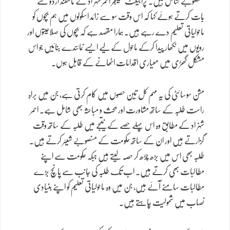
منصوبے شامل ہیں۔ پراجیکٹ مینیجر احمر شہزاد نے تاشقند اردو سے
بات کرتے ہوئے کہا کہ اس وقت سو سے زائد اسکولوں میں ہم بچوں کو
ماحولیاتی تعلیم دے رہے ہیں۔ ہمارا مقصد ہے کہ بچوں کی صلاحیتوں اور
رویوں میں نکھار پیدا کرکے ماحول کے لیے ایسے نمائندے بنائیں جو اس
مشکل گھڑی میں معیاری اقدامات اٹھانے کے قابل ہوں۔
مشن سوسائٹی کی یہ مہم کل تین حصوں میں کام کرتی ہے، جن میں براہِ
راست طلبہ کے ساتھ مشاورت اور بحث و مباحثہ بھی شامل ہے۔ احمر
شہزاد کے مطابق وہ اس پہلے حصے کے نتیجے میں طلبہ کے ساتھ وقت
گزارتے ہیں اور ان کے ساتھ حکومت کے منصوبے شیئر کرتے ہیں۔
طلبہ بھی اس میں بڑھ چڑھ کر حصہ لیتے ہیں جبکہ حکومت سے اپنے
مطالبات بھی کرتے ہیں۔ اب تک طلبہ کی جانب سے پانچ بڑے
مطالبات سامنے آئے ہیں، جن میں وہ ماحولیاتی تعلیم کو اپنے بنیادی
نصاب میں شمولیت چاہتے ہیں۔