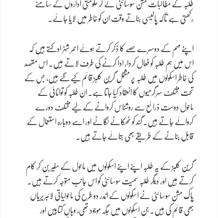
طلبہ کے مطالبات مشن سوسائٹی لے کر حکومتی اداروں کے سامنے
رکھتی ہے تاکہ پالیسی بناتے وقت ان کو خاطر میں لایا جائے۔
اپنے مہم کے دوسرے حصے کا ذکر کرتے ہوئے احمر شہزاد کہتے ہیں کہ
اس میں ہم طلبہ کو فعال کردار ادا کرنے کی طرف لاتے ہیں۔ اس مقصد
کی خاطر اسکولوں میں طلبہ پر مشتمل گرین کلبز قائم کیے گئے ہیں، جس کے
تحت مختلف سرگرمیوں کا انعقاد کیا جاتا ہے۔ ان طلبہ کو توانائی کے
ماحول دوست ذرائع سے روشناس کروانے کے لیے مختلف دورے
کروائے جاتے ہیں۔ گند کو ٹھکانے لگانے اور اسے دوبارہ استعمال کے
قابل بنانے کے طریقے بھی بتائے جاتے ہیں۔
گرین کلبز کے یہ طلبہ اپنے اپنے اسکولوں میں ماحول کے سفیر بن کر کام
کرتے ہیں اور دیگر طلبہ سمیت سوسائٹی کو اس جانب متوجہ کرتے ہیں۔
پاک مشن سوسائٹی نے اسکولوں کے اندر دو طرح کی ماحولیاتی لائبریریاں
بھی قائم کی ہیں۔ جن اسکولوں میں جگہ موجود تھی، وہاں کتابیں اور