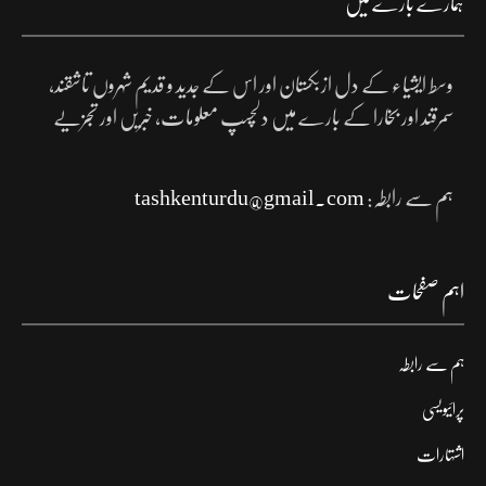
ہمارے بارے میں
وسط ایشیاء کے دل ازبکستان اور اس کے جدید و قدیم شہروں تاشقند،
سمرقند اور بخارا کے بارے میں دلچسپ معلومات، خبریں اور تجزیے
ہم سے رابطہ:
tashkenturdu@gmail.com
اہم صفحات
ہم سے رابطہ
پرائیویسی
اشتہارات