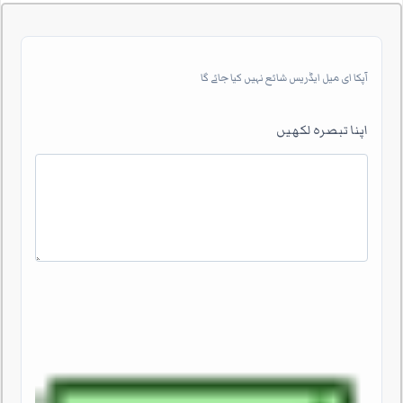
آپکا ای میل ایڈریس شائع نہیں کیا جائے گا
اپنا تبصرہ لکھیں