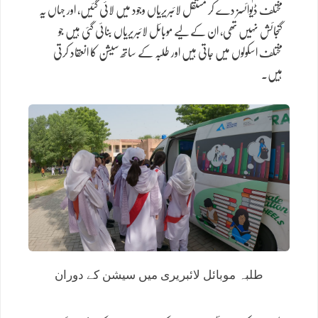
مختلف ڈیوائسز دے کر مستقل لائبریریاں وجود میں لائی گئیں، اور جہاں یہ
گنجائش نہیں تھی، ان کے لیے موبائل لائبریریاں بنائی گئی ہیں جو
مختلف اسکولوں میں جاتی ہیں اور طلبہ کے ساتھ سیشن کا انعقاد کرتی
ہیں۔
طلبہ موبائل لائبریری میں سیشن کے دوران