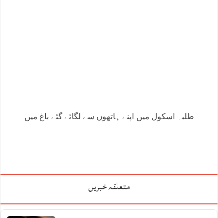
طلبہ اسکول میں اپنے ہاتھوں سے لگائے گئے باغ میں
متعلقہ خبریں