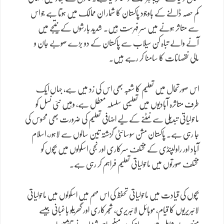
کم حصہ ڈالنے کے باوجود پاکستان کا شمار ان ممالک میں ہوتا ہے جو اس
سے متاثر ہونے میں سرِ فہرست ہیں۔ شدید بارشوں کے نتیجے میں
آنے والے تباہ کن سیلاب سے پاکستان کے دو بڑے صوبے جان و
مالی نقصانات کا سامنا کر رہے ہیں۔
اس صورتحال میں تعلیم کا شعبہ بھی اس کی زد میں ہے، جہاں ایک
طرف متاثرہ آبادیوں میں تعلیمی سلسلہ معطل ہے، وہیں نئی نسل کو
ماحولیاتی تبدیلی سے نمٹنے کے لیے اضافی تعلیم کی ضرورت بھی محسوس کی
جا رہی ہے۔ پاکستان مشن سوسائٹی گزشتہ تین سالوں سے لاہور، اسلام
آباد اور راولپنڈی کے مختلف سرکاری اور نجی اسکولوں میں بچوں کو
مختلف صورتوں میں ماحولیاتی تعلیم فراہم کر رہی ہے۔
بچوں کی قیادت میں ماحولیاتی تحفظ کی اس مہم میں اسکولوں میں ماحولیاتی
لائبریریوں کا قیام، موبائل لائبریری، شجرکاری اور گھریلو باغبانی جیسے