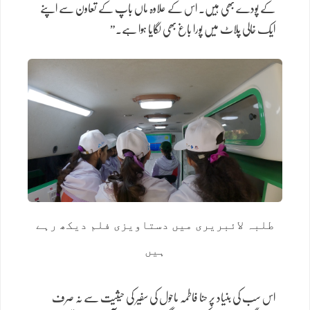
کے پودے بھی ہیں۔ اس کے علاوہ ماں باپ کے تعاون سے اپنے
ایک خالی پلاٹ میں پورا باغ بھی لگایا ہوا ہے۔”
طلبہ لائبریری میں دستاویزی فلم دیکھ رہے
ہیں
اس سب کی بنیاد پر حنا فاطمہ ماحول کی سفیر کی حیثیت سے نہ صرف