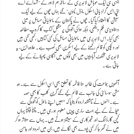
ایسی ہی ایک موبائل لائبریری کے ساتھ ہم لاہور کے ‘شہدائے اے
اپی ایس گرلز ہائی اسکول ماڈل ٹاؤن’ گئے جہاں بچوں کے لیے ایک
سیشن کا انعقاد کیا گیا۔ بچوں نے پاکستان کے ماحولیاتی مسائل پر مبنی
دستاویزی فلم دیکھی، جبکہ ہوا کی آلودگی پر مشتمل کتاب کا گروپ مطالعہ
بھی کیا۔ اس لائبریری میں ماحولیاتی مسائل کی کئی کتابیں رکھی گئی ہیں
اور دلچسپی کو قائم رکھنے کے لیے اسکرین بھی نصب ہے۔ علاوہ ازیں، یہ
لائبریری مختلف آبادیوں میں بھی لوگوں میں آگاہی پھیلانے کے لیے
جاتی ہے۔
آٹھویں جماعت کی طالبہ حنا فاطمہ کا تعلق بھی اسی اسکول سے ہے۔ وہ
مشن سوسائٹی کی جانب سے قائم کیے گئے گرین کلب کا بھی حصہ
ہے۔ انہوں نے تاشقند اردو کو بتایا کہ “ہمیں اپنے ماحول کو آلودگی سے
بچانے کے لیے بہت ساری چیزیں معلوم ہو رہی ہیں۔ وقتاً فوقتاً یہاں
کچن گارڈننگ اور شجرکاری کے سیشنز ہوتے ہیں۔ یہاں سے متاثر ہو کر
میں نے گھر جا کر کئی پودے بھی لگائے ہیں، جن میں امرود اور جامن