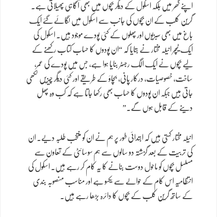
اپنے گھر میں بلکہ اسکول کے دیگر بچوں میں بھی آگاہی پھیلاتی ہے۔
گرین کلب کے ان بچوں کی جانب سے اسکول میں لگائے گئے ایک
باغ میں بھی سبزیوں اور پھلوں کے کئی پودے موجود ہیں۔ اسکول کی
ایک ٹیچر انیلہ مختار نے بتایا کہ “ان پودوں کا حساب کتاب رکھنے کے
لیے بچوں نے ایک الگ رجسٹر بنایا ہوا ہے، جس میں پودے کی عمر،
ساخت، خصوصیات، درکار پانی، بچاؤ کے طریقے اور کئی دیگر چیزیں لکھی
جاتی ہیں جبکہ ان پودوں کا حساب بھی رکھا جاتا ہے کہ کب وہ پھل
دینے کے قابل ہوں گے۔”
انیلہ مختار کہتی ہیں کہ ابتدائی طور پر ہم نے ان کو منتخب طلبہ دیے۔ ان
کی تربیت کے بعد گزشتہ دو سالوں سے ہم سوسائٹی کے تعاون سے
مسلسل بچوں کو ماحول دوست بنانے کا یہ کام کر رہے ہیں۔ اسکول کی
انتظامیہ اس کام کے حوالے سے یکسو ہے اور مناسب منصوبہ بندی
کے ساتھ گرین کلب کے بچوں کا دائرہ بڑھا رہے ہیں۔