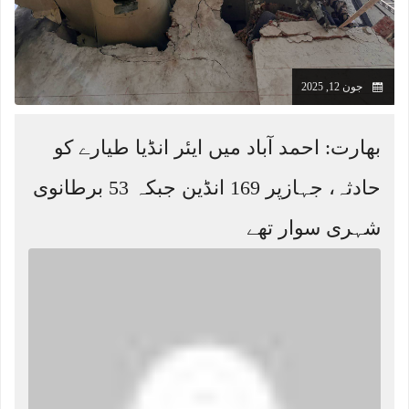
جون 12, 2025
بھارت: احمد آباد میں ایئر انڈیا طیارے کو
حادثہ، جہازپر 169 انڈین جبکہ 53 برطانوی
شہری سوار تھے