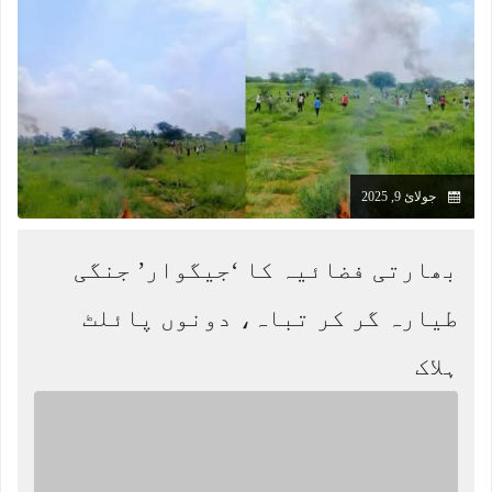
جولائ 9, 2025
بھارتی فضائیہ کا ‘جیگوار’ جنگی
طیارہ گر کر تباہ، دونوں پائلٹ
ہلاک