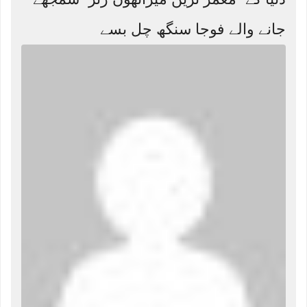
جانے والے فوجا سنگھ چل بسے