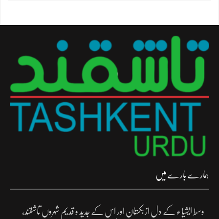
ہمارے بارے میں
وسط ایشیاء کے دل ازبکستان اور اس کے جدید و قدیم شہروں تاشقند،