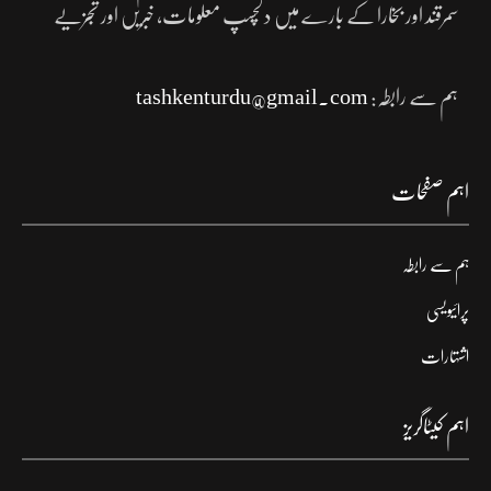
سمرقند اور بخارا کے بارے میں دلچسپ معلومات، خبریں اور تجزیے
ہم سے رابطہ:
tashkenturdu@gmail.com
اہم صفحات
ہم سے رابطہ
پرائیویسی
اشتہارات
اہم کیٹاگریز