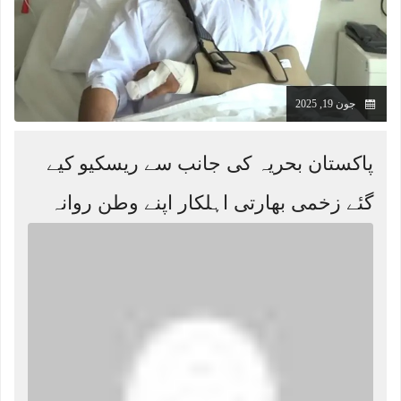
جون 19, 2025
پاکستان بحریہ کی جانب سے ریسکیو کیے
گئے زخمی بھارتی اہلکار اپنے وطن روانہ