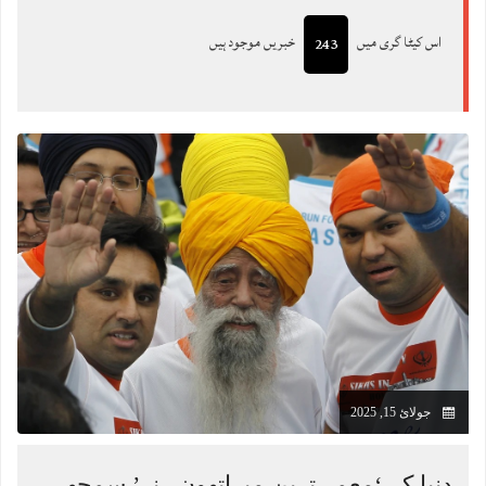
اس کیٹا گری میں
خبریں موجود ہیں
243
جولائ 15, 2025
دنیا کے ‘معمر ترین میراتھون رنر’ سمجھے