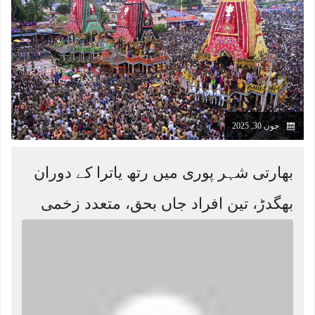
جون 30, 2025
بھارتی شہر پوری میں رتھ یاترا کے دوران
بھگدڑ، تین افراد جاں بحق، متعدد زخمی