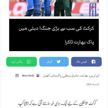
کرکٹ کی سب سے بڑی جنگ! دبئی میں
پاک بھارت ٹاکرا
فیس بک
ٹویٹر
واٹس ایپ
اہم ترین
,
بھارت
,
مشرق وسطی
,
پاکستان
,
کھیل
News Desk
اگست 4, 2025
کرکٹ شائقین کے لیے ایک بڑی خبر سامنے آئی ہے کہ ایشیا کپ