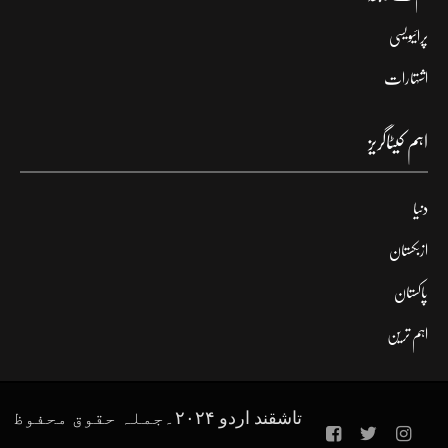
پرائیویسی
اشتہارات
اہم کیٹاگریز
دنیا
ازبکستان
پاکستان
اہم ترین
تاشقند اردو ۲۰۲۴۔جملہ حقوق محفوظ