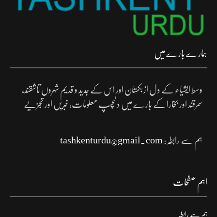
ہمارے بارے میں
وسط ایشیاء کے دل ازبکستان اور اس کے جدید و قدیم شہروں تاشقند،
سمرقند اور بخارا کے بارے میں دلچسپ معلومات، خبریں اور تجزیے
ہم سے رابطہ:
tashkenturdu@gmail.com
اہم صفحات
ہم سے رابطہ