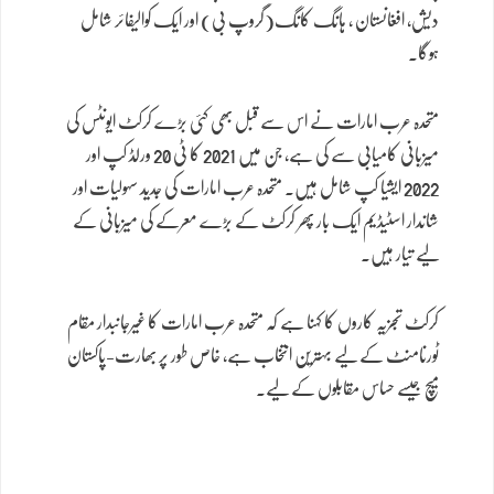
دیش، افغانستان ، ہانگ کانگ(گروپ بی) اور ایک کوالیفائر شامل
ہوگا۔
متحدہ عرب امارات نے اس سے قبل بھی کئی بڑے کرکٹ ایونٹس کی
میزبانی کامیابی سے کی ہے، جن میں 2021 کا ٹی 20 ورلڈ کپ اور
2022 ایشیا کپ شامل ہیں۔ متحدہ عرب امارات کی جدید سہولیات اور
شاندار اسٹیڈیم ایک بار پھر کرکٹ کے بڑے معرکے کی میزبانی کے
لیے تیار ہیں۔
کرکٹ تجزیہ کاروں کا کہنا ہے کہ متحدہ عرب امارات کا غیرجانبدار مقام
ٹورنامنٹ کے لیے بہترین انتخاب ہے، خاص طور پر بھارت-پاکستان
میچ جیسے حساس مقابلوں کے لیے۔