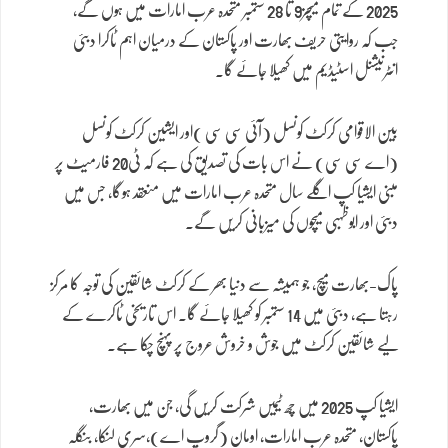
2025 کے تمام میچز9 تا 28 ستمبر متحدہ عرب امارات میں ہوں گے،
جب کہ روایتی حریف بھارت اور پاکستان کے درمیان اہم ٹاکرا دبئی
انٹرنیشنل اسٹیڈیم میں کھیلا جائے گا۔
بین الاقوامی کرکٹ کونسل (آئی سی سی )اور ایشین کرکٹ کونسل
(اے سی سی) نے اس بات کی تصدیق کی ہے کہ ٹی20 فارمیٹ پر
مبنی ایشیا کپ اگلے سال متحدہ عرب امارات میں منعقد ہوگا، جس میں
دبئی اور ابوظہبی میچوں کی میزبانی کریں گے۔
پاک-بھارت میچ، جو ہمیشہ سے دنیا بھر کے کرکٹ شائقین کی توجہ کا مرکز
رہتا ہے، دبئی میں 14 ستمبر کو کھیلا جائے گا۔ اس تاریخی ٹاکرے کے
لیے شائقین کرکٹ میں جوش و خروش عروج پر پہنچ چکا ہے۔
ایشیا کپ 2025 میں چھ ٹیمیں شرکت کریں گی، جن میں بھارت،
پاکستان، متحدہ عرب امارات، اومان (گروپ اے)،سری لنکا، بنگلہ