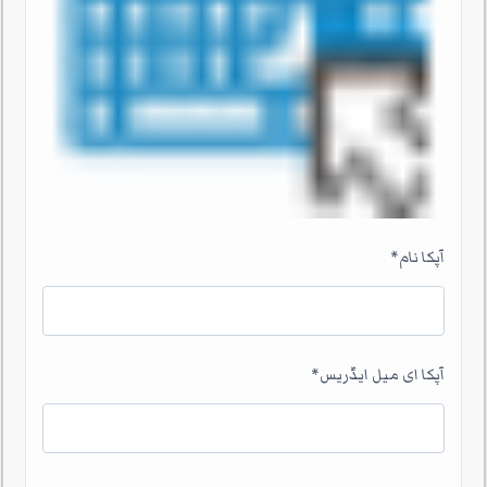
آپکا نام
*
آپکا ای میل ایڈریس
*