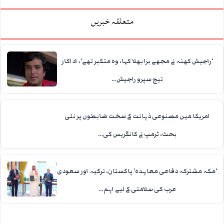
متعلقہ خبریں
‘راجیش کھنہ نے مجھے برا بھلا کہا، وہ متکبر تھے’، اداکار
تیج سپرو راجیش…
امریکا میں مصنوعی ذہانت کے سخت ضابطوں پر نئی
بحث، ٹرمپ نے کانگریس کی…
‘مکہ مشترکہ دفاعی معاہدہ’ پاکستان، ترکیہ اور سعودی
عرب کی سلامتی کے لیے اہم…