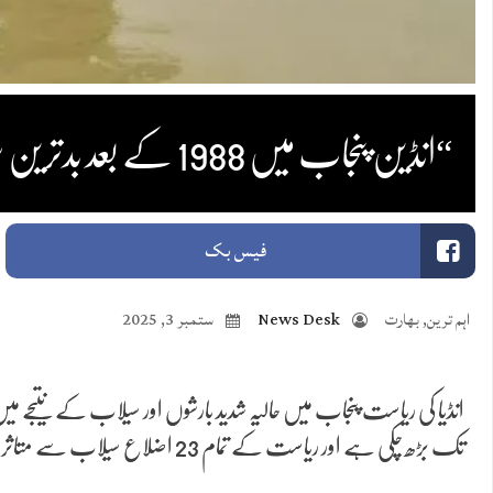
“انڈین پنجاب میں 1988 کے بعد بدترین سیلاب”، 30 ہلاکتیں، لاکھوں افراد متاثر
فیس بک
اہم ترین
,
بھارت
News Desk
ستمبر 3, 2025
تک بڑھ چکی ہے اور ریاست کے تمام 23 اضلاع سیلاب سے متاثر ہیں۔