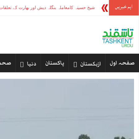
اہم خبریں
-
صفحہ اول
پاکستان
صحت
ازبکستان
دنیا