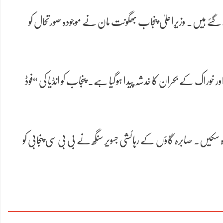
یمپ قائم کر دیے گئے ہیں۔ وزیراعلیٰ پنجاب بھگونت مان نے موجودہ صورتحال کو
خوراک کے بحران کا خدشہ پیدا ہوگیا ہے۔ پنجاب کو انڈیا کی “فوڈ
ہ سکیں۔ صابرہ گاؤں کے رہائشی جسویر سنگھ نے بی بی سی پنجابی کو