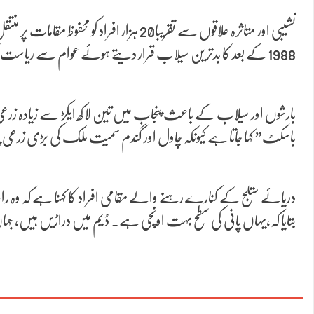
نشیبی اور متاثرہ علاقوں سے تقریبا20 ہ
1988 کے بعد کا بدترین سیلاب قرار دیتے ہوئے عوام سے ریاست کا ساتھ دینے کی اپیل کی ہے۔
بارشوں اور سیلاب کے باعث پنجاب میں تین لاکھ ایکڑ سے زیادہ زرعی ا
باسکٹ” کہا جاتا ہے کیونکہ چاول اور گندم سمیت ملک کی بڑی زرع
دریائے ستلج کے کنارے رہنے والے مقامی افراد کا کہنا ہے کہ وہ رات 
بتایا کہ،یہاں پانی کی سطح بہت اونچی ہے۔ ڈیم میں دراڑیں ہیں، 