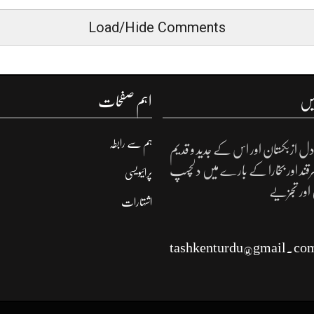
Load/Hide Comments
یں
اہم صفحات
ہم سے رابطہ
ل ازبکستان اور اس کے جدید و قدیم
مرقند اور بخارا کے بارے میں دلچسپ
پرائیویسی
 اور تجزیے
اشتہارات
tashkenturdu@gmail.co