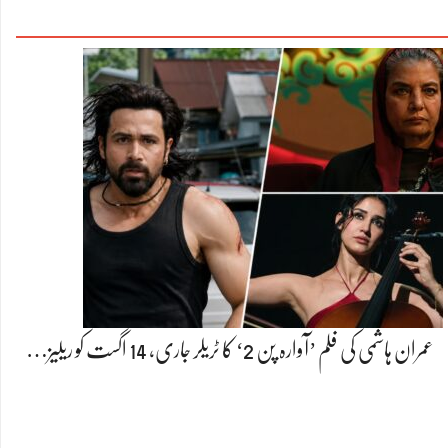
عمران ہاشمی کی فلم ’آوارہ پن 2‘ کا ٹریلر جاری، 14 اگست کو ریلیز…