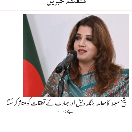
متعلقہ خبریں
شیخ حسینہ کامعاملہ بنگلہ دیش اور بھارت کے تعلقات کو متاثر کر سکتا
ہے:…