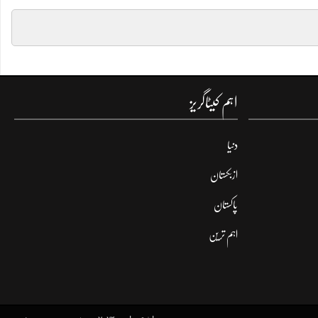
اہم کیٹاگریز
دنیا
ازبکستان
پاکستان
اہم ترین