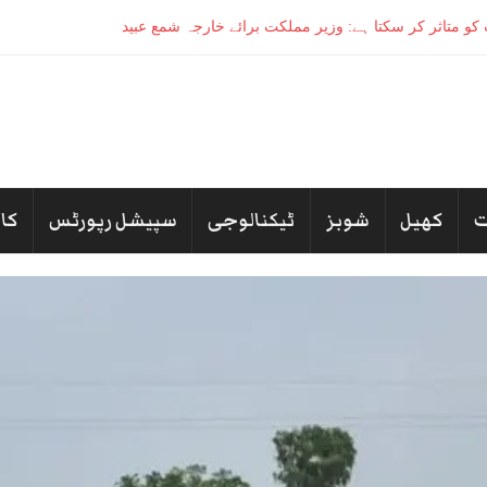
کھیل
شوبز
ٹیکنالوجی
سپیشل رپورٹس
کا