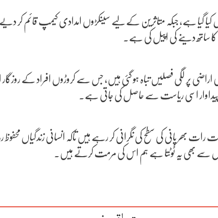
زار افراد کو محفوظ مقامات پر منتقل کیا گیا ہے، جبکہ متاثرین کے لیے سینکڑوں امدادی ک
راضی پر لگی فصلیں تباہ ہو گئی ہیں، جس سے کروڑوں افراد کے روزگار اور 
ی پیداوار اسی ریاست سے حاصل کی جاتی ہے۔
رات بھر پانی کی سطح کی نگرانی کر رہے ہیں تاکہ انسانی زندگیاں محفوظ ر
جہاں سے بھی یہ ٹوٹتا ہے ہم اس کی مرمت کرتے ہیں۔