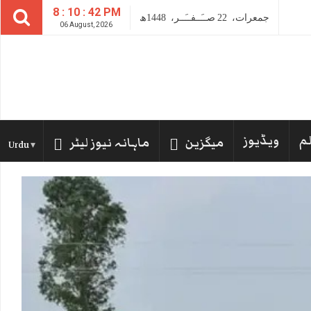
8 : 10 : 43 PM
جمعرات،
22
صــَــفــَــر،
1448ھ
06 August, 2026
لم
ویڈیوز
میگزین
ماہانہ نیوز لیٹر
Urdu