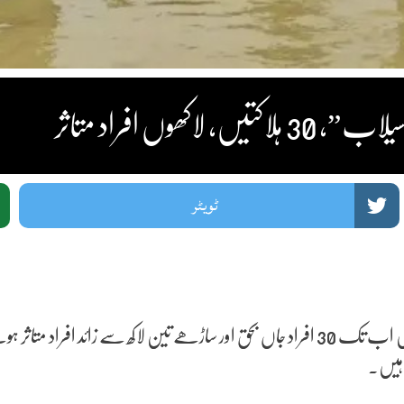
ٹویٹر
انڈیا کی ریاست پنجاب میں حالیہ شدید بارشوں اور سیلاب کے نتیجے میں اب تک 30 افراد جاں بحق 