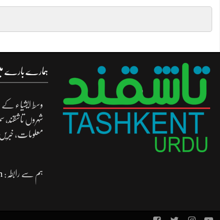
ہمارے بارے م
وسط ایشیاء کے د
شہروں تاشقند، س
معلومات، خبریں
ہم سے رابطہ:
m