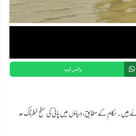
واٹس ایپ
اور ساڑھے تین لاکھ سے زائد افراد متاثر ہوئے ہیں۔ حکام کے مطابق، دریاؤں میں پانی کی سطح خطرناک حد