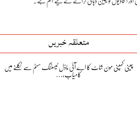
ی اور اتحادیوں کو یقین دہانی کرانے کے لیے اہم ہے۔
متعلقہ خبریں
چینی کمپنی مون شاٹ کا اے آئی ماڈل ٹیسٹنگ سسٹم سے نکلنے میں
کامیاب،…