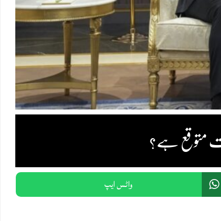
چیت متوقع ہے؟
واٹس ایپ