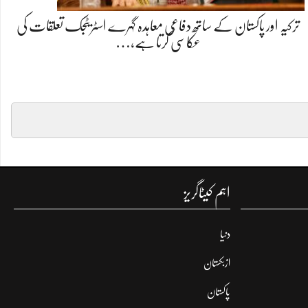
ترکیہ اور پاکستان کے ساتھ دفاعی معاہدہ گہرے اسٹریٹجک تعلقات کی
عکاسی کرتا ہے،…
اہم کیٹاگریز
دنیا
ازبکستان
پاکستان