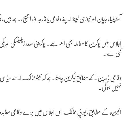
آسٹریلیا، جاپان اور نیوزی لینڈ اپنے دفاعی یا خارجہ وزرا بھیج رہے ہی
اجلاس میں یوکرین کا معاملہ بھی اہم ہے۔ یوکرینی صدر زیلینسکی امری
گئی ہے۔
نہیں ہو گی۔
الجزیرہ کے مطابق، یورپی ممالک اس اجلاس میں بڑے دفاعی معاہدوں ک