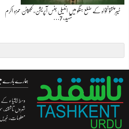
خیبر پختونخواہ کے ضلع ہنگو میں انٹیلی جنس آپریشن، کیپٹن حمزہ اکرم
شہید، 7…
ہمارے بارے م
وسط ایشیاء کے د
شہروں تاشقند، س
معلومات، خبریں