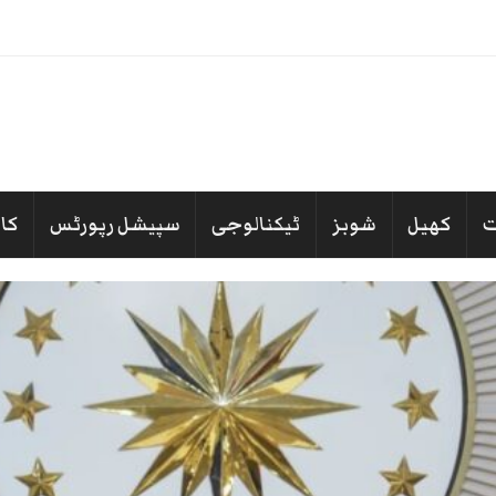
کسی مخصوص ملک کے خلاف نہیں، ترکی
_
کھیل
شوبز
ٹیکنالوجی
سپیشل رپورٹس
کا