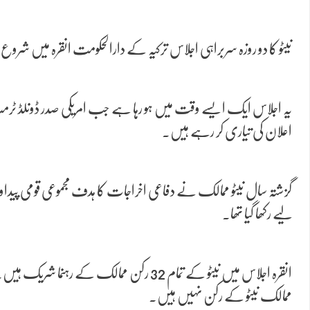
نیٹو کا دو روزہ سربراہی اجلاس ترکیہ کے دارالحکومت انقرہ میں شروع ہو گیا ہے، جہاں 32 رکن ممالک کے
یہ اجلاس ایک ایسے وقت میں ہو رہا ہے جب امریکی صدر ڈونلڈ ٹرمپ 
اعلان کی تیاری کر رہے ہیں۔
لیے رکھا گیا تھا۔
انقرہ اجلاس میں نیٹو کے تمام 32 رکن مم
ممالک نیٹو کے رکن نہیں ہیں۔