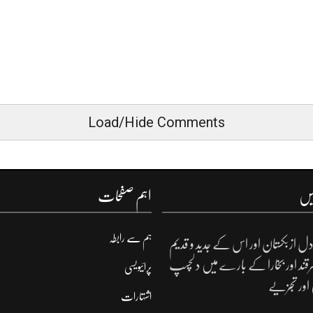
Load/Hide Comments
یں
اہم صفحات
ہم سے رابطہ
ل ازبکستان اور اس کے جدید و قدیم
مرقند اور بخارا کے بارے میں دلچسپ
پرائیویسی
 اور تجزیے
اشتہارات