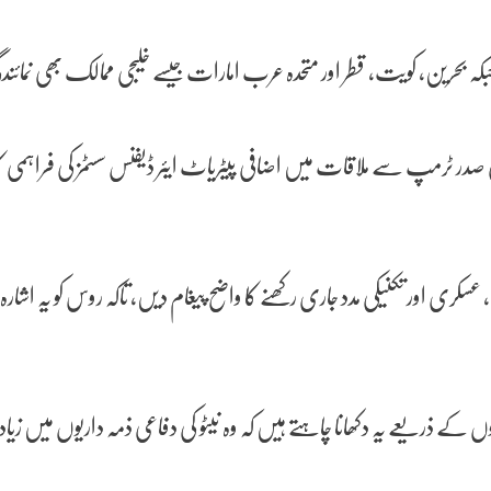
ں، جبکہ بحرین، کویت، قطر اور متحدہ عرب امارات جیسے خلیجی ممالک بھی نمائ
کی صدر ٹرمپ سے ملاقات میں اضافی پیٹریاٹ ایئر ڈیفنس سسٹمز کی فراہمی ک
ے ذریعے یہ دکھانا چاہتے ہیں کہ وہ نیٹو کی دفاعی ذمہ داریوں میں ز