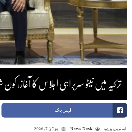
ترکیہ میں نیٹو سربراہی اجلاس کا آغاز، 
فیس بک
اہم ترین
,
یورپ
News Desk
جولائ 7, 2026