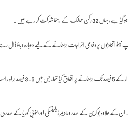
 رہنما شرکت کر رہے ہیں۔
نیٹو اتحادیوں پر دفاعی اخراجات بڑھانے کے لیے دوبارہ دباؤ ڈال رہے
الک کے رہنما شریک ہیں۔ ان کے علاوہ یوکرین کے صدر ولادیمر زیلینسکی اور جنوبی ک