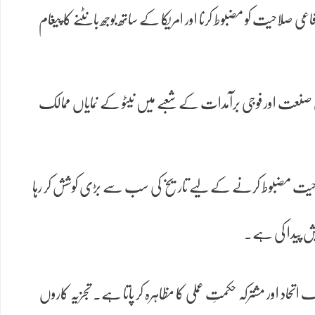
صلاحیت کو مضبوط کرنا اور امریکا کے ساتھ بوجھ بانٹنے کا پیغام
فاعی صنعت اور فوجی برآمدات کے شعبے میں نیٹو کے نمایاں ممالک
ی صلاحیت مضبوط کرنے کے لیے تاریخ کی سب سے بڑی کوشش کر رہا
یش پیدا کی ہے۔
حاد اور مشترکہ حکمتِ عملی کا مظاہرہ کر پاتا ہے۔ تجزیہ کاروں