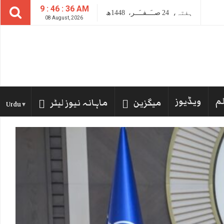
9 : 46 : 37 AM
ہفتہ،
24
صــَــفــَــر،
1448ھ
08 August, 2026
لم
ویڈیوز
میگزین
ماہانہ نیوز لیٹر
Urdu