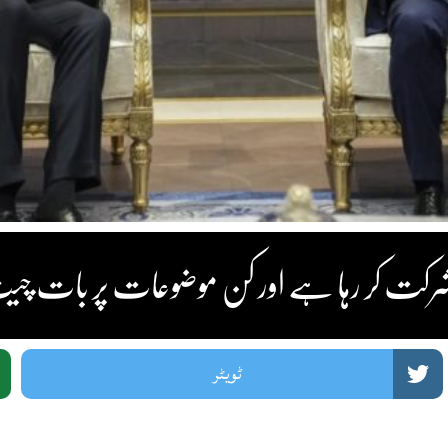
کون شرکت کر رہا ہے اور کن موضوعات پر بات 
ٹویٹر