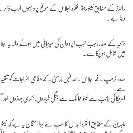
رائٹرز کے مطابق نیٹو رہنما انقرہ اجلاس کے موقع پر دسیوں ارب ڈالر 
دینا ہے۔
ترکیہ کے صدر رجب طیب ایردوان کی میزبانی میں ہونے والا یہ اجلاس س
میں شامل ہو چکا ہے۔
صدر ٹرمپ نے اجلاس سے قبل جرمنی کے دفاعی اخراجات کو تنقید کا ن
ہے۔
امریکا کی جانب سے نیٹو ممالک سے جنگی طیاروں، بحری جہازوں اور آ
ماہرین کے مطابق انقرہ اجلاس کا سب سے بڑا امتحان یہ ہے کہ نیٹو اند