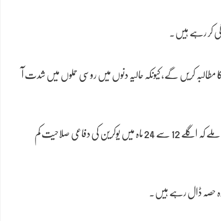
ندگی کر رہے ہیں۔
ا مطالبہ کریں گے، کیونکہ حالیہ دنوں میں روسی حملوں میں شدت آ
دفاعی ماہرین کے مطابق یوکرین چاہتا ہے کہ نیٹو ممالک اسے سیاسی، عسکری اور تکنیکی مدد جاری رکھنے کا واضح پیغام دیں، تاکہ روس کو یہ اشارہ ملے کہ اگلے 12 سے 24 ماہ میں یوکرین کی دفاعی صلاحیت کم
یادہ حصہ ڈال رہے ہیں۔