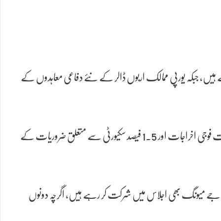
 ہیں، جبکہ یورپی ممالک اربوں ڈالر کے نئے دفاعی معاہدوں کے
گزشتہ سال نیٹو ممالک نے دفاعی اخراجات کا ہدف مجموعی قومی پیداوار کے 5 فیصد تک بڑھانے پر اتفاق کیا تھا، جس میں 3.5 فیصد براہِ راست فوجی اخراجات اور 1.5 فیصد سکیورٹی سے متعلق ضروریات کے
وریا کے صدر لی جے میونگ بھی اجلاس میں شرکت کر رہے ہیں، اگرچہ دونوں