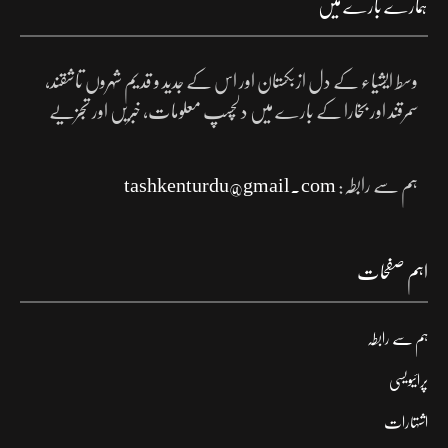
ہمارے بارے میں
وسط ایشیاء کے دل ازبکستان اور اس کے جدید و قدیم شہروں تاشقند،
سمرقند اور بخارا کے بارے میں دلچسپ معلومات، خبریں اور تجزیے
ہم سے رابطہ:
tashkenturdu@gmail.com
اہم صفحات
ہم سے رابطہ
پرائیویسی
اشتہارات