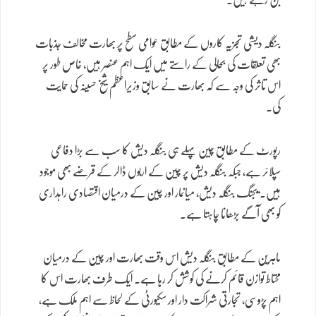
بنگلہ دیشی تجزیہ کاروں کے مطابق عوامی سطح پر بھارت مخالف جذبات
بھی تعلقات کی بحالی کے راستے میں ایک اہم عنصر ہیں، خاص طور پر
اس تاثر کی وجہ سے کہ بھارت نے سابق وزیراعظم شیخ حسینہ کی حمایت
کی۔
رپورٹ کے مطابق چین پہلے ہی بنگلہ دیش کا سب سے بڑا دفاعی
سپلائر ہے، جبکہ بنگلہ دیش پر چین کے اربوں ڈالر کے قرضے بھی موجود
ہیں۔ بیجنگ بنگلہ دیش، میانمار اور چین کے درمیان اقتصادی راہداری
کو بھی آگے بڑھانا چاہتا ہے۔
ماہرین کے مطابق بنگلہ دیش اس وقت بھارت اور چین کے درمیان
محتاط توازن قائم کرنے کی کوشش کر رہا ہے۔ ایک طرف بھارت اس کا
اہم پڑوسی، تجارتی شراکت دار اور سکیورٹی کے لحاظ سے اہم ملک ہے،