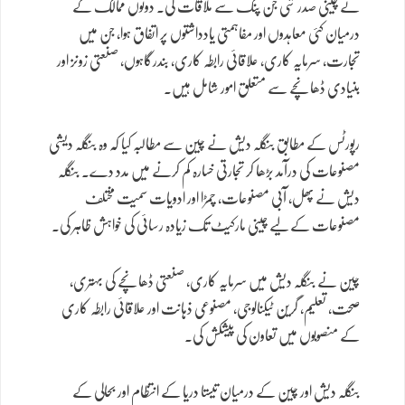
نے چینی صدر شی جن پنگ سے ملاقات کی۔ دونوں ممالک کے
درمیان کئی معاہدوں اور مفاہمتی یادداشتوں پر اتفاق ہوا، جن میں
تجارت، سرمایہ کاری، علاقائی رابطہ کاری، بندرگاہوں، صنعتی زونز اور
بنیادی ڈھانچے سے متعلق امور شامل ہیں۔
رپورٹس کے مطابق بنگلہ دیش نے چین سے مطالبہ کیا کہ وہ بنگلہ دیشی
مصنوعات کی درآمد بڑھا کر تجارتی خسارہ کم کرنے میں مدد دے۔ بنگلہ
دیش نے پھل، آبی مصنوعات، چمڑا اور ادویات سمیت مختلف
مصنوعات کے لیے چینی مارکیٹ تک زیادہ رسائی کی خواہش ظاہر کی۔
چین نے بنگلہ دیش میں سرمایہ کاری، صنعتی ڈھانچے کی بہتری،
صحت، تعلیم، گرین ٹیکنالوجی، مصنوعی ذہانت اور علاقائی رابطہ کاری
کے منصوبوں میں تعاون کی پیشکش کی۔
بنگلہ دیش اور چین کے درمیان تیستا دریا کے انتظام اور بحالی کے