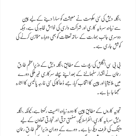
بنگلہ دیش کی نئی حکومت نے معیشت کو سہارا دینے کے لیے چین
سے زیادہ سرمایہ کاری اور شراکت داری کی خواہش ظاہر کی ہے، جبکہ
دوسری جانب بھارت کے ساتھ تعلقات کو بھی دوبارہ متوازن کرنے کی
کوشش جاری ہے۔
بی بی سی انگلش کی رپورٹ کے مطابق بنگلہ دیش کے وزیراعظم طارق
رحمان نے اقتدار سنبھالنے کے بعد اپنے پہلے سرکاری غیر ملکی دورے
میں ملائیشیا اور چین کا انتخاب کیا، جسے ڈھاکا کی نئی خارجہ پالیسی کا اشارہ
سمجھا جا رہا ہے۔
تجزیہ کاروں کے مطابق چین کا دورہ زیادہ اہمیت رکھتا ہے، کیونکہ بنگلہ
دیش سرمایہ کاری، انفراسٹرکچر، صنعتی ترقی اور تجارتی تعاون کے لیے
بیجنگ کی طرف دیکھ رہا ہے۔ دورے کے دوران وزیراعظم طارق رحمان