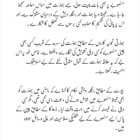
منصوبے پر بھی بات چیت ہوئی، جسے بھارت میں حساس معاملہ سمجھا
جا رہا ہے۔ تیستا دریا بھارت اور بنگلہ دیش کے درمیان مشترک ہے، اور
اس پر پانی کی تقسیم کا معاہدہ کئی برسوں سے تعطل کا شکار ہے۔
بھارتی تجزیہ کاروں کے مطابق بھارت کی سرحد کے قریب کسی بھی
چینی منصوبے کو نئی دہلی تشویش کی نگاہ سے دیکھتا ہے، خاص طور پر اس
لیے کہ یہ علاقہ بھارت کے شمال مشرقی خطے کے لیے اسٹریٹجک
اہمیت رکھتا ہے۔
رپورٹ کے مطابق بنگلہ دیشی حکام کا کہنا ہے کہ ماضی میں بھارت کو
بھی تیستا منصوبے میں شامل ہونے کی دعوت دی گئی تھی، مگر نئی
دہلی نے فیصلہ کرنے میں بہت وقت لیا۔ ڈھاکا کے مطابق چین کے
پاس ایسے منصوبے کے لیے تکنیکی صلاحیت اور مالی وسائل موجود
ہیں۔