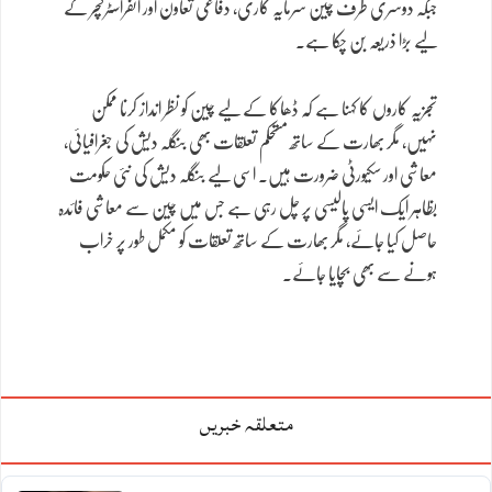
جبکہ دوسری طرف چین سرمایہ کاری، دفاعی تعاون اور انفراسٹرکچر کے
لیے بڑا ذریعہ بن چکا ہے۔
تجزیہ کاروں کا کہنا ہے کہ ڈھاکا کے لیے چین کو نظر انداز کرنا ممکن
نہیں، مگر بھارت کے ساتھ مستحکم تعلقات بھی بنگلہ دیش کی جغرافیائی،
معاشی اور سکیورٹی ضرورت ہیں۔ اسی لیے بنگلہ دیش کی نئی حکومت
بظاہر ایک ایسی پالیسی پر چل رہی ہے جس میں چین سے معاشی فائدہ
حاصل کیا جائے، مگر بھارت کے ساتھ تعلقات کو مکمل طور پر خراب
ہونے سے بھی بچایا جائے۔
متعلقہ خبریں