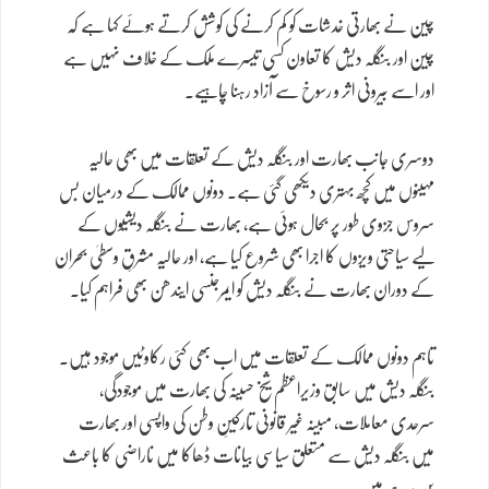
چین نے بھارتی خدشات کو کم کرنے کی کوشش کرتے ہوئے کہا ہے کہ
چین اور بنگلہ دیش کا تعاون کسی تیسرے ملک کے خلاف نہیں ہے
اور اسے بیرونی اثر و رسوخ سے آزاد رہنا چاہیے۔
دوسری جانب بھارت اور بنگلہ دیش کے تعلقات میں بھی حالیہ
مہینوں میں کچھ بہتری دیکھی گئی ہے۔ دونوں ممالک کے درمیان بس
سروس جزوی طور پر بحال ہوئی ہے، بھارت نے بنگلہ دیشیوں کے
لیے سیاحتی ویزوں کا اجرا بھی شروع کیا ہے، اور حالیہ مشرقِ وسطیٰ بحران
کے دوران بھارت نے بنگلہ دیش کو ایمرجنسی ایندھن بھی فراہم کیا۔
تاہم دونوں ممالک کے تعلقات میں اب بھی کئی رکاوٹیں موجود ہیں۔
بنگلہ دیش میں سابق وزیراعظم شیخ حسینہ کی بھارت میں موجودگی،
سرحدی معاملات، مبینہ غیر قانونی تارکینِ وطن کی واپسی اور بھارت
میں بنگلہ دیش سے متعلق سیاسی بیانات ڈھاکا میں ناراضی کا باعث
بن رہے ہیں۔