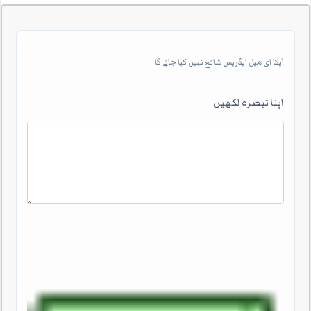
آپکا ای میل ایڈریس شائع نہیں کیا جائے گا
اپنا تبصرہ لکھیں