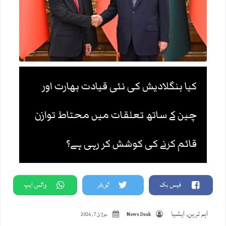
کیا بنگلادیش کی نئی قیادت بھارت اور
چین کے ساتھ تعلقات میں محتاط توازن
قائم کرنے کی کوشش کر رہی ہے؟
فیس بک
ٹویٹر
واٹس ایپ
اہم ترین
,
ایشیا
News Desk
جولائ 7, 2026