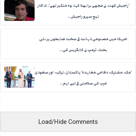
‘راجیش کھنہ نے مجھے برا بھلا کہا، وہ متکبر تھے’، اداکار
تیج سپرو راجیش…
امریکا میں مصنوعی ذہانت کے سخت ضابطوں پر نئی
بحث، ٹرمپ نے کانگریس کی…
‘مکہ مشترکہ دفاعی معاہدہ’ پاکستان، ترکیہ اور سعودی
عرب کی سلامتی کے لیے اہم…
Load/Hide Comments