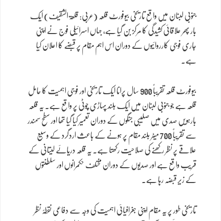
جنوبی لبنان میں واقع تاریخی بیوفورٹ قلعہ (عربی: قلعۃ الشقیف) ایک
بار پھر علاقائی کشیدگی کا مرکز بن گیا ہے، جہاں اسرائیلی فوج نے اپنی
جاری فوجی کارروائیوں کے دوران اس اہم مقام پر قبضے کا اعلان کیا
ہے۔
بیوفورٹ قلعہ تقریباً 900 سال پرانا ایک تاریخی اور فوجی اہمیت کا حامل
قلعہ ہے جو جنوبی لبنان میں ایک بلند پہاڑی چوٹی پر واقع ہے۔ یہ قلعہ
بارہویں صدی میں صلیبی جنگوں کے دوران تعمیر کیا گیا تھا اور سطح سمندر
سے تقریباً 700 میٹر بلند مقام پر ہونے کے باعث اردگرد کے وسیع
علاقے پر نظر رکھنے کی صلاحیت رکھتا ہے۔ یہ قلعہ دریائے لیتانی کے
قریب واقع ہے اور صدیوں کے دوران مختلف حکمرانوں اور سلطنتوں
کے زیرِ قبضہ رہا ہے۔
تاریخی طور پر یہ مقام اپنی جغرافیائی اہمیت کی وجہ سے دفاعی نقطۂ نظر