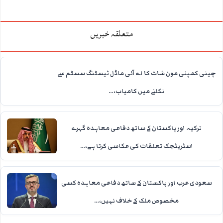
متعلقہ خبریں
چینی کمپنی مون شاٹ کا اے آئی ماڈل ٹیسٹنگ سسٹم سے
نکلنے میں کامیاب،…
ترکیہ اور پاکستان کے ساتھ دفاعی معاہدہ گہرے
اسٹریٹجک تعلقات کی عکاسی کرتا ہے،…
سعودی عرب اور پاکستان کے ساتھ دفاعی معاہدہ کسی
مخصوص ملک کے خلاف نہیں،…