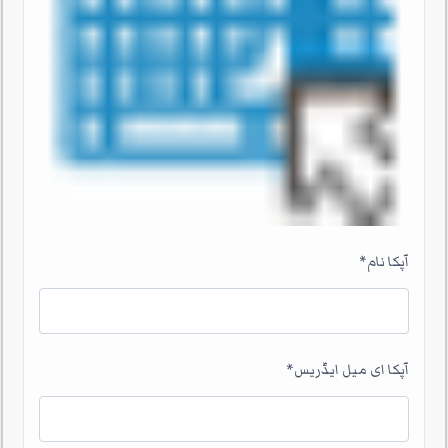
آپکا نام
*
آپکا ای میل ایڈریس
*