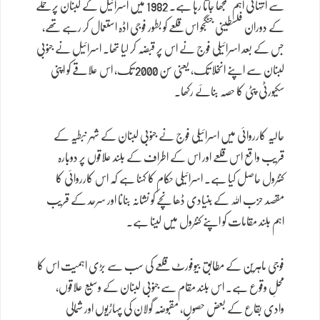
سے انتہائی اہم سمجھا جاتا رہا ہے۔ 1982 میں اسرائیل کے لبنان پر حملے
کے دوران فلسطینی جنگجو اس قلعے کو بطور فوجی اڈہ استعمال کر رہے تھے،
جس کے بعد اسرائیلی فوج نے اس پر قبضہ کر لیا تھا۔ اسرائیل نے جنوبی
لبنان سے اپنے انخلا تک، یعنی سن 2000 تک، اس علاقے کو اپنی
سکیورٹی پٹی کا حصہ بنائے رکھا۔
حالیہ کارروائی میں اسرائیلی فوج نے جنوبی لبنان کے شہر نبطیہ کے
قریب واقع اس قلعے اور اس کے اطراف کے بلند علاقوں پر دوبارہ
کنٹرول حاصل کیا ہے۔ اسرائیلی حکام کا کہنا ہے کہ اس کارروائی کا
مقصد حزب اللہ کے بنیادی ڈھانچے کو نشانہ بنانا اور سرحد کے قریب
اہم بلند مقامات کو اپنے کنٹرول میں لینا ہے۔
فوجی ماہرین کے مطابق بیوفورٹ قلعے کی سب سے بڑی اہمیت اس کا
محلِ وقوع ہے۔ اس بلند مقام سے جنوبی لبنان کے وسیع علاقوں،
وادی بقاع کے بعض حصوں، مقبوضہ گولان کی پہاڑیوں اور شمالی