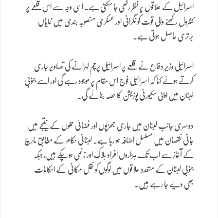
اسرائیل کے علاقوں پر نظر رکھی جا سکتی ہے۔ اسی وجہ سے اس قلعے پر
کنٹرول رکھنے والی قوت کو نگرانی اور عسکری منصوبہ بندی میں نمایاں
برتری حاصل ہوتی ہے۔
اسرائیلی وزیرِ دفاع نے قلعے پر اسرائیلی پرچم لہرانے کی تصاویر جاری
کرتے ہوئے کہا کہ اسرائیلی فوج اس مقام پر موجود رہے گی اور اسے جنوبی
لبنان میں اپنی سکیورٹی پوزیشن کا حصہ بنائے گی۔
دوسری جانب لبنان میں جاری جھڑپوں اور فضائی حملوں کے نتیجے میں
جانی نقصان میں مسلسل اضافہ ہو رہا ہے۔ لبنانی حکام کے مطابق مارچ
کے آغاز سے اب تک ہزاروں افراد ہلاک اور زخمی ہو چکے ہیں، جبکہ
جنوبی لبنان کے متعدد علاقوں میں لوگوں کو نقل مکانی کے احکامات
بھی دیے جا رہے ہیں۔