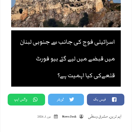
اسرائیلی فوج کی جانب سے جنوبی لبنان
میں قبضے میں لیے گئے بیو فورٹ
قلعےکی کیا اہمیت ہے؟
فیس بک
ٹویٹر
واٹس ایپ
اہم ترین
,
مشرق وسطی
News Desk
جون 1, 2026