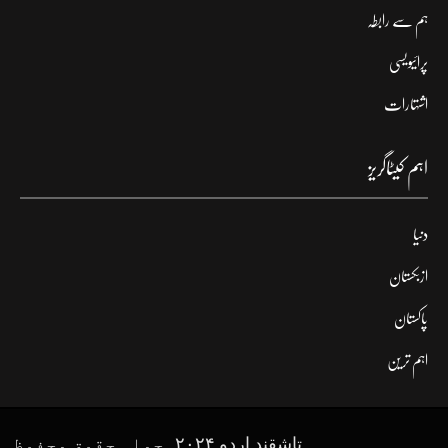
ہم سے رابطہ
پرائیویسی
اشتہارات
اہم کیٹاگریز
دنیا
ازبکستان
پاکستان
اہم ترین
تاشقند اردو ۲۰۲۴۔جملہ حقوق محفوظ