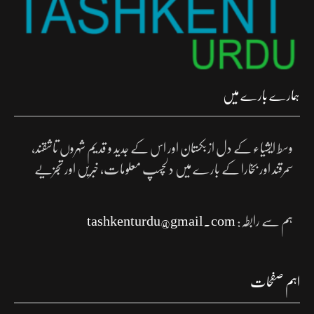
ہمارے بارے میں
وسط ایشیاء کے دل ازبکستان اور اس کے جدید و قدیم شہروں تاشقند،
سمرقند اور بخارا کے بارے میں دلچسپ معلومات، خبریں اور تجزیے
ہم سے رابطہ:
tashkenturdu@gmail.com
اہم صفحات