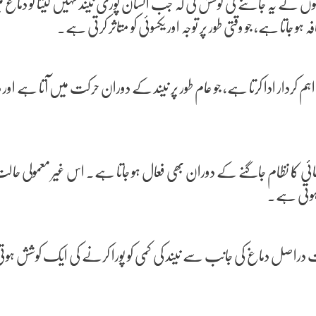
نے یہ جاننے کی کوشش کی کہ جب انسان پوری نیند نہیں لیتا تو دماغ میں کی
ا ہے، جو وقتی طور پر توجہ اور یکسوئی کو متاثر کرتی ہے۔
اہم کردار ادا کرتا ہے، جو عام طور پر نیند کے دوران حرکت میں آتا ہے 
ہی صفائی کا نظام جاگنے کے دوران بھی فعال ہو جاتا ہے۔ اس غیر معمول
ر ہوتی ہے۔
دراصل دماغ کی جانب سے نیند کی کمی کو پورا کرنے کی ایک کوشش ہوتی 