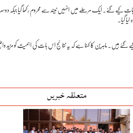
 مراحل میں تجربات کیے گئے۔ ایک مرحلے میں انہیں نیند سے محروم رکھا گیا جب
یا گیا۔
ے گئے ہیں۔ ماہرین کا کہنا ہے کہ یہ نتائج اس بات کی اہمیت کو مزید 
متعلقہ خبریں