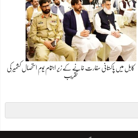
کابل میں پاکستانی سفارت خانے کے زیر اہتمام یومِ استحصال کشمیر کی
تقریب