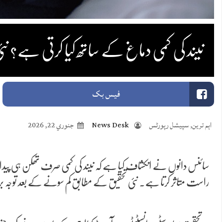
نیند کی کمی دماغ کے ساتھ کیا کرتی ہے؟ نئ
فیس بک
اہم ترین
,
سپیشل رپورٹس
News Desk
جنوري 22, 2026
سائنس دانوں نے انکشاف کیا ہے کہ نیند کی کمی صرف تھکن ہی پیدا نہیں 
راست متاثر کرتا ہے۔ نئی تحقیق کے مطابق کم سونے کے بعد توجہ برقرار