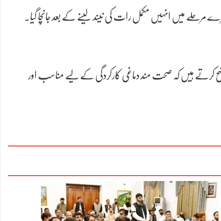
کہ دوسرے مرحلے میں انہیں مکمل رات کی نیند لینے کے بعد جانچا گیا۔
واضح کرتے ہیں کہ صحت مند دماغی کارکردگی کے لیے مناسب اور