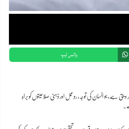
واٹس ایپ
ی ہے، جو انسان کی توجہ، ردِعمل اور ذہنی صلاحیتوں کو براہِ
ہے۔