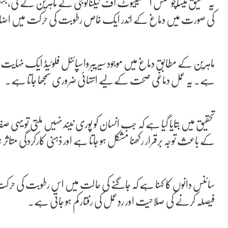
یہ تحقیق میساچوسٹس انسٹیٹیوٹ آف ٹیکنالوجی کے ماہرین نے کی، جنہوں 
کی صورت میں دماغ کے اندر ایک خاص رطوبت کی حرکت میں اضافہ ہو جات
ماہرین کے مطابق دماغ میں موجود سیریبرواسپائنل فلوئیڈ ایک نہایت 
ہے۔ یہ عمل دماغی صحت کے لیے انتہائی ضروری سمجھا جاتا ہے۔
تحقیق میں بتایا گیا ہے کہ جب انسان کو پوری نیند نہیں ملتی تو ی
کے باعث توجہ برقرار رکھنا مشکل ہو جاتا ہے اور ذہنی کارکردگی متاث
سائنس دانوں کا کہنا ہے کہ جاگنے کی حالت میں اس رطوبت کی حرکت 
فیصلہ کرنے کی صلاحیت اور ردِعمل کی رفتار کم ہو جاتی ہے۔