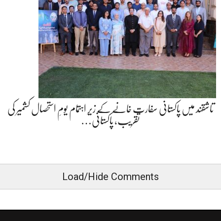
تاشقند میں پاکستانی سفارت خانے کے زیرِ اہتمام یومِ استحصال کشمیر کی
تقریب، پاکستانی…
Load/Hide Comments