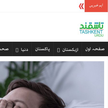
اہم خبریں
قازقستان میں 70 سال کے طویل عرصے کے بعد پہلی بار جنگل می
صفحہ اول
پاکستان
صحت
ازبکستان
دنیا