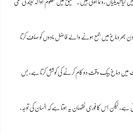
ا تبدیلیاں رونما ہوتی ہیں۔ تحقیق میں معلوم ہوا کہ نیند کی کمی
اور دن بھر دماغ میں جمع ہونے والے فاضل مادوں کو صاف کرتا
ی حالت میں دماغ بیک وقت دو کام کرنے کی کوشش کرتا ہے، جس
ہے، لیکن اس کا فوری نقصان یہ ہوتا ہے کہ انسان کی توجہ،