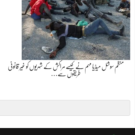
منظم سوشل میڈیا مہم نے کیسے مراکش کے شہریوں کو غیر قانونی
طریقوں سے…