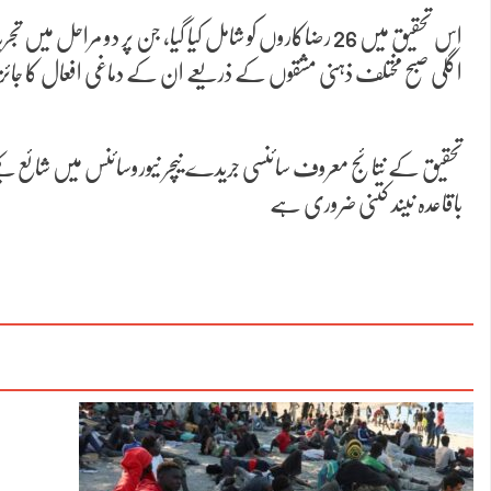
اس تحقیق میں 26 رضاکاروں کو شامل کیا گیا، جن پر دو
اگلی صبح مختلف ذہنی مشقوں کے ذریعے ان کے دماغی افعال کا جائزہ ل
تحقیق کے نتائج معروف سائنسی جریدے نیچر نیوروسائنس میں شائع کی
باقاعدہ نیند کتنی ضروری ہے