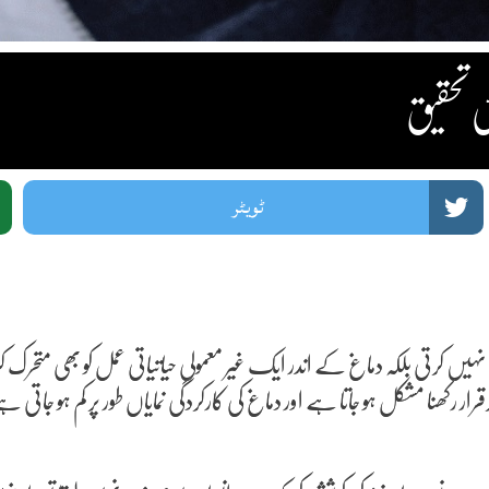
ی تحقیق
ٹویٹر
کرتی بلکہ دماغ کے اندر ایک غیر معمولی حیاتیاتی عمل کو بھی متحرک کر دیت
 رکھنا مشکل ہو جاتا ہے اور دماغ کی کارکردگی نمایاں طور پر کم ہو جاتی 