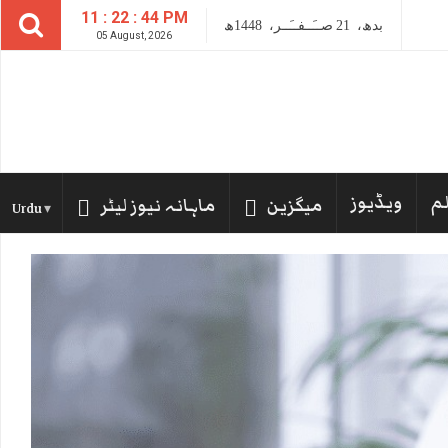
11 : 22 : 45 PM
بدھ،
21
صــَــفــَــر،
1448ھ
05 August, 2026
لم
ویڈیوز
میگزین
ماہانہ نیوز لیٹر
Urdu