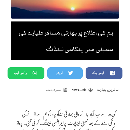
بم کی اطلاع پر بھارتی مسافر طیارے کی
ممبئی میں ہنگامی لینڈنگ
فیس بک
ٹویٹر
واٹس ایپ
اہم ترین
,
بھارت
News Desk
دسمبر 2, 2025
کویت سے حیدرآباد جانے والی بھارتی انڈیگو پرواز کو بم سے اڑانے کی
دھمکی ملنے کے بعد ممبئی ایئرپورٹ پر ایمرجنسی لینڈنگ کرائی گئی۔ پرواز