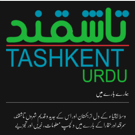
ہمارے بارے میں
وسط ایشیاء کے دل ازبکستان اور اس کے جدید و قدیم شہروں تاشقند،
سمرقند اور بخارا کے بارے میں دلچسپ معلومات، خبریں اور تجزیے