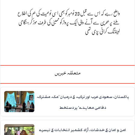
واضح رہے کہ اس سے قبل 23 نومبر کو بھی اسی نوعیت کی بم کی اطلاع
ملنے پر بحرین سے آنے والی ایک پرواز کو ممبئی کی طرف موڑ کر ہنگامی
لینڈنگ کرانی پڑی تھی
متعلقہ خبریں
پاکستان، سعودی عرب اور ترکیہ کے درمیان ‘مکہ مشترکہ
دفاعی معاہدے’ پر دستخط
امن و امان کے خدشات، آزاد کشمیر انتخابات کے تیسرے