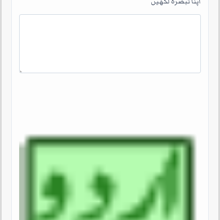
اپنا تبصرہ لکھیں