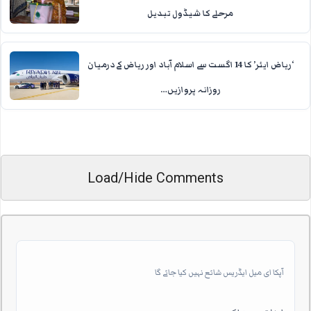
مرحلے کا شیڈول تبدیل
‘ریاض ایئر’ کا 14 اگست سے اسلام آباد اور ریاض کے درمیان
روزانہ پروازیں…
Load/Hide Comments
آپکا ای میل ایڈریس شائع نہیں کیا جائے گا