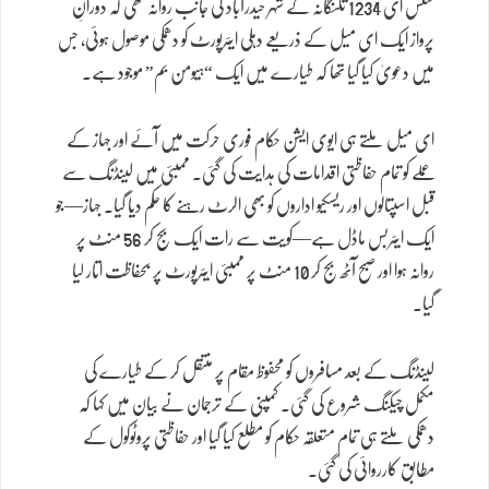
سکس ای 1234 تلنگانہ کے شہر حیدرآباد کی جانب روانہ تھی کہ دورانِ
پرواز ایک ای میل کے ذریعے دہلی ایئرپورٹ کو دھمکی موصول ہوئی، جس
میں دعویٰ کیا گیا تھا کہ طیارے میں ایک “ہیومن بم” موجود ہے۔
ای میل ملتے ہی ایوی ایشن حکام فوری حرکت میں آئے اور جہاز کے
عملے کو تمام حفاظتی اقدامات کی ہدایت کی گئی۔ ممبئی میں لینڈنگ سے
قبل اسپتالوں اور ریسکیو اداروں کو بھی الرٹ رہنے کا حکم دیا گیا۔ جہاز—جو
ایک ایئربس ماڈل ہے—کویت سے رات ایک بج کر 56 منٹ پر
روانہ ہوا اور صبح آٹھ بج کر 10 منٹ پر ممبئی ایئرپورٹ پر بحفاظت اتار لیا
گیا۔
لینڈنگ کے بعد مسافروں کو محفوظ مقام پر منتقل کر کے طیارے کی
مکمل چیکنگ شروع کی گئی۔ کمپنی کے ترجمان نے بیان میں کہا کہ
دھمکی ملتے ہی تمام متعلقہ حکام کو مطلع کیا گیا اور حفاظتی پروٹوکول کے
مطابق کارروائی کی گئی۔