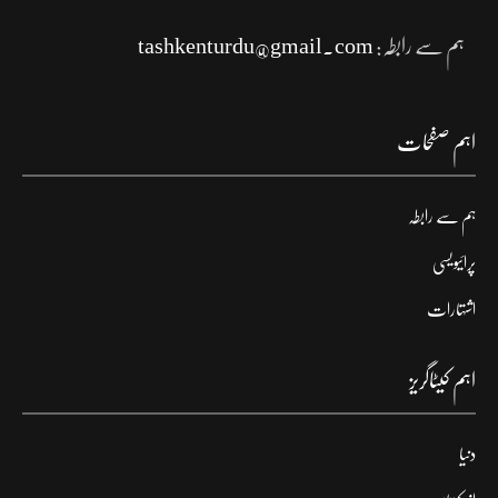
ہم سے رابطہ:
tashkenturdu@gmail.com
اہم صفحات
ہم سے رابطہ
پرائیویسی
اشتہارات
اہم کیٹاگریز
دنیا