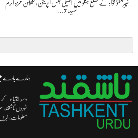
خیبر پختونخواہ کے ضلع ہنگو میں انٹیلی جنس آپریشن، کیپٹن حمزہ اکرم
شہید، 7…
ہمارے بارے م
وسط ایشیاء کے د
شہروں تاشقند، س
معلومات، خبریں