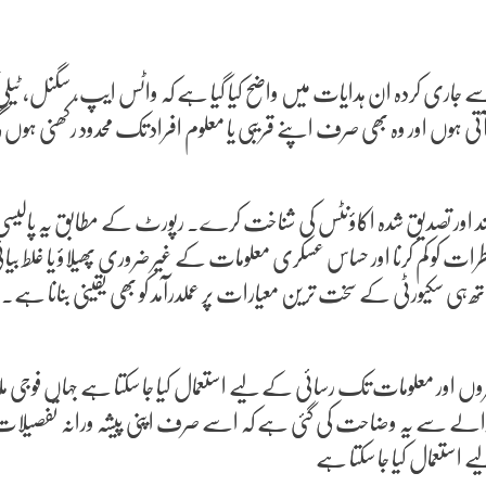
 جاری کردہ ان ہدایات میں واضح کیا گیا ہے کہ واٹس ایپ، سگنل، ٹیلی
 آتی ہوں اور وہ بھی صرف اپنے قریبی یا معلوم افراد تک محدود رکھنی ہوں 
د اور تصدیق شدہ اکاؤنٹس کی شناخت کرے۔ رپورٹ کے مطابق یہ پالیسی
 کم کرنا اور حساس عسکری معلومات کے غیر ضروری پھیلاؤ یا غلط بیانی کی
تھ ہی سکیورٹی کے سخت ترین معیارات پر عملدرآمد کو بھی یقینی بنانا ہے۔
روں اور معلومات تک رسائی کے لیے استعمال کیا جا سکتا ہے جہاں فوجی مل
لے سے یہ وضاحت کی گئی ہے کہ اسے صرف اپنی پیشہ ورانہ تفصیلات
تعمال کیا جا سکتا ہے