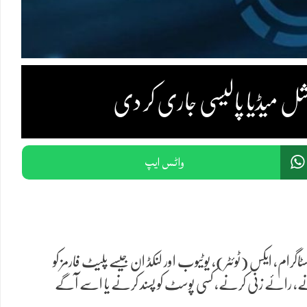
وشل میڈیا پالیسی جاری کر دی
واٹس ایپ
م، ایکس (ٹوئٹر)، یوٹیوب اور لنکڈ ان جیسے پلیٹ فارمز کو
، رائے زنی کرنے، کسی پوسٹ کو پسند کرنے یا اسے آگے