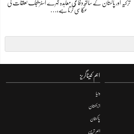
ترکیہ اور پاکستان کے ساتھ دفاعی معاہدہ گہرے اسٹریٹجک تعلقات کی
عکاسی کرتا ہے،…
اہم کیٹاگریز
دنیا
ازبکستان
پاکستان
اہم ترین