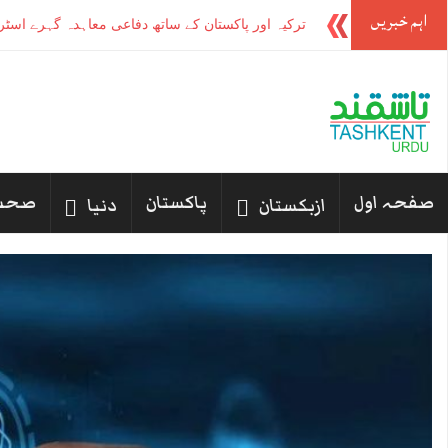
اہم خبریں
-
صفحہ اول
پاکستان
صحت
ازبکستان
دنیا