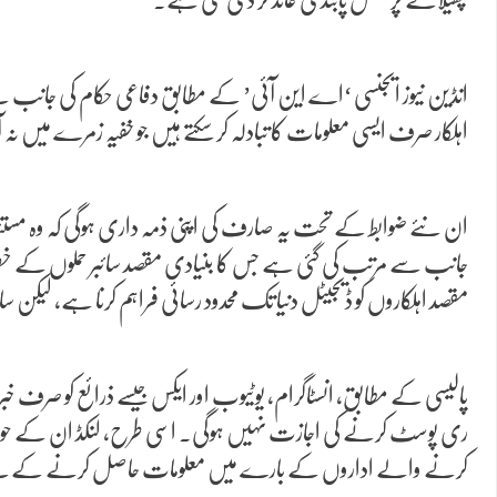
انڈین نیوز ایجنسی ‘اے این آئی’ کے مطابق دفاعی حکام کی جانب سے
اہلکار صرف ایسی معلومات کا تبادلہ کر سکتے ہیں جو خفیہ زمرے میں نہ
ان نئے ضوابط کے تحت یہ صارف کی اپنی ذمہ داری ہوگی کہ وہ مستن
جانب سے مرتب کی گئی ہے جس کا بنیادی مقصد سائبر حملوں کے خطرات کو
مقصد اہلکاروں کو ڈیجیٹل دنیا تک محدود رسائی فراہم کرنا ہے، لیکن سا
پالیسی کے مطابق، انسٹاگرام، یوٹیوب اور ایکس جیسے ذرائع کو صرف خب
ری پوسٹ کرنے کی اجازت نہیں ہوگی۔ اسی طرح، لنکڈ ان کے حوا
کرنے والے اداروں کے بارے میں معلومات حاصل کرنے کے لیے اس