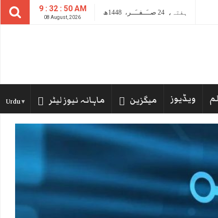
9 : 32 : 51 AM
ہفتہ،
24
صــَــفــَــر،
1448ھ
08 August, 2026
لم
ویڈیوز
میگزین
ماہانہ نیوز لیٹر
Urdu