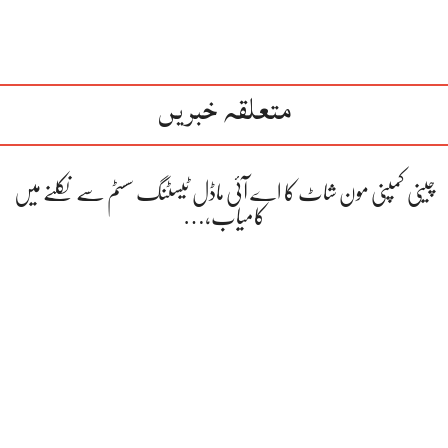
متعلقہ خبریں
چینی کمپنی مون شاٹ کا اے آئی ماڈل ٹیسٹنگ سسٹم سے نکلنے میں
کامیاب،…