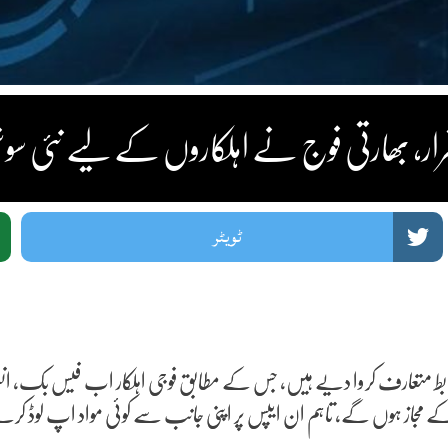
نوع قرار، بھارتی فوج نے اہلکاروں کے لیے نئی س
ٹویٹر
 متعارف کروا دیے ہیں، جس کے مطابق فوجی اہلکار اب فیس بک، انسٹاگرا
از ہوں گے، تاہم ان ایپس پر اپنی جانب سے کوئی مواد اپ لوڈ کرنے