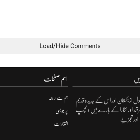
Load/Hide Comments
یں
اہم صفحات
ہم سے رابطہ
ل ازبکستان اور اس کے جدید و قدیم
مرقند اور بخارا کے بارے میں دلچسپ
پرائیویسی
 اور تجزیے
اشتہارات