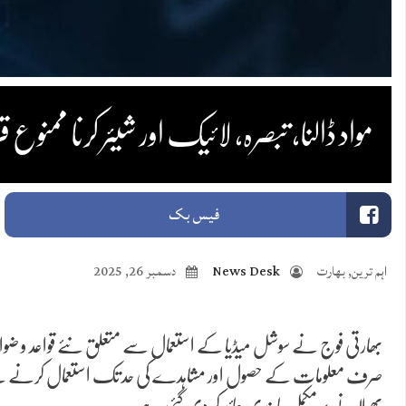
مواد ڈالنا، تبصرہ، لائیک اور شیئر کرنا مم
فیس بک
اہم ترین
,
بھارت
News Desk
دسمبر 26, 2025
بھارتی فوج نے سوشل میڈیا کے استعمال سے متعلق نئے قواعد و ضوابط
صرف معلومات کے حصول اور مشاہدے کی حد تک استعمال کرنے کے مج
پھیلانے پر مکمل پابندی عائد کر دی گئی ہے۔