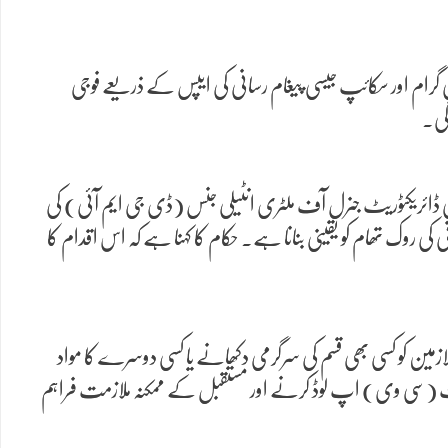
 گرام اور سکائپ جیسی پیغام رسانی کی ایپس کے ذریعے فوجی
گی۔
 ڈائریکٹوریٹ جنرل آف ملٹری انٹیلی جنس (ڈی جی ایم آئی) کی
 روک تھام کو یقینی بنانا ہے۔ حکام کا کہنا ہے کہ اس اقدام کا
ازمین کو کسی بھی قسم کی سرگرمی دکھانے یا کسی دوسرے کا مواد
 (سی وی) اپ لوڈ کرنے اور مستقبل کے ممکنہ ملازمت فراہم