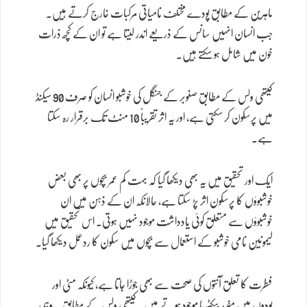
ماہرین کے مطابق پودے مختلف نامیاتی مرکبات خارج کرتے ہیں۔
جب انسان انہیں سانس کے ذریعے اندر لیتا ہے تو ان کے کچھ ذرات
خون میں شامل ہو سکتے ہیں۔
کیتھی ولس کے مطابق صنوبر کے جنگل کی خوشبو انسان کو صرف 90 سیکنڈ
میں پرسکون کر سکتی ہے، اور یہ اثر تقریباً 10 منٹ تک برقرار رہ سکتا
ہے۔
ایک اور تحقیق میں یہ بھی دیکھا گیا کہ بہت کم عمر بچوں پر بھی بعض
خوشبوؤں کا پرسکون اثر پڑ سکتا ہے، حالانکہ ان کے ذہن میں ان
خوشبوؤں سے متعلق کوئی یادداشت موجود نہیں ہوتی۔ اس تحقیق میں
لیمونین نامی خوشبو کے استعمال سے بچوں میں سکون کا ردعمل دیکھا گیا۔
فطرت کا تعلق آنتوں کی صحت سے بھی جوڑا جاتا ہے، کیونکہ مٹی اور
پودوں میں مفید بیکٹیریا موجود ہوتے ہیں۔ کیتھی ولس کے مطابق یہ وہی