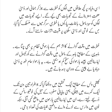
اسی بنیاد پر کچھ علاقوں میں لوگوں کو فطرت سے جوڑ کر جسمانی اور ذہنی
صحت بہتر بنانے کے تجربات بھی کیے گئے۔ ایسے تجربات میں
لوگوں کو سبز ماحول، باغات، پارکوں یا فطری سرگرمیوں سے منسلک کیا گیا،
جس کے خوشی اور ذہنی سکون پر مثبت اثرات سامنے آئے۔
فطرت میں وقت گزارنے کا اثر جسم کے ہارمونل نظام پر بھی پڑتا ہے۔
ماہرین کے مطابق باہر کے ماحول میں وقت گزارنے سے کورٹیسول اور
ایڈرینالین جیسے ہارمونز کی سطح کم ہو سکتی ہے۔ یہ ہارمونز عام طور پر ذہنی
دباؤ یا بے چینی کے دوران بڑھ جاتے ہیں۔
کیتھی ولس کے مطابق ایک تحقیق میں دیکھا گیا کہ جو افراد تین دن تک
ایک کمرے میں ہینوکی، یعنی جاپانی صنوبر، کے تیل کی خوشبو سانس کے
ذریعے لیتے رہے، ان میں ایڈرینالین ہارمون میں واضح کمی آئی، جبکہ
خون میں وائرس سے لڑنے والے مدافعتی خلیات کی تعداد بڑھی۔