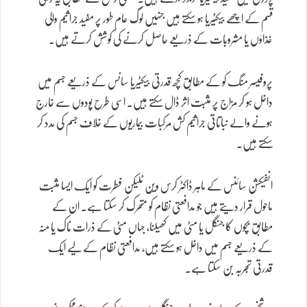
قسم کے اچھے بیکٹیریا ہو سکتے ہیں جنہیں لوگ عام طور پر مفید جراثیم والی
غذاؤں یا مشروبات کے ذریعے حاصل کرنے کی کوشش کرتے ہیں۔
پروفیسر منگ کو کے مطابق کچھ قدرتی بیکٹیریا سانس کے ذریعے جسم میں
داخل ہو کر مزاج پر مثبت اثر ڈال سکتے ہیں۔ اسی طرح پودوں سے خارج
ہونے والے نباتاتی جراثیم کش مرکبات بیماریوں کے خلاف جسم کی مدد کر
سکتے ہیں۔
انفیکشن سائنس کے ماہر ڈاکٹر کرس وین ٹلیکن فطرت کو ایک ایسا مثبت
ماحول قرار دیتے ہیں جو مدافعتی نظام کو متحرک کر سکتا ہے۔ ان کے
مطابق بچوں کا جنگل یا مٹی میں کھیلنا، جہاں مٹی کے ذرات ناک یا منہ
کے ذریعے جسم میں داخل ہو سکتے ہیں، مدافعتی نظام کے لیے ایک
قدرتی تجربہ بن سکتا ہے۔