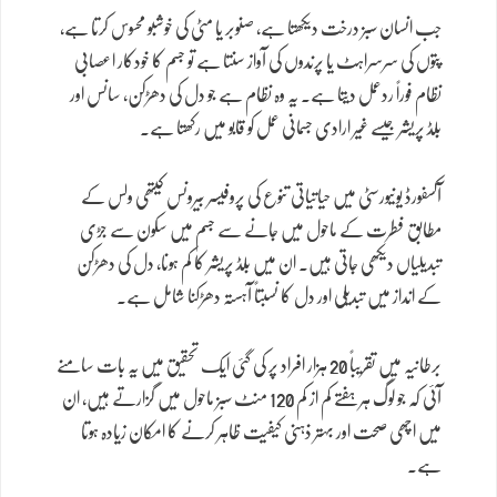
جب انسان سبز درخت دیکھتا ہے، صنوبر یا مٹی کی خوشبو محسوس کرتا ہے،
پتوں کی سرسراہٹ یا پرندوں کی آواز سنتا ہے تو جسم کا خودکار اعصابی
نظام فوراً ردعمل دیتا ہے۔ یہ وہ نظام ہے جو دل کی دھڑکن، سانس اور
بلڈ پریشر جیسے غیر ارادی جسمانی عمل کو قابو میں رکھتا ہے۔
آکسفورڈ یونیورسٹی میں حیاتیاتی تنوع کی پروفیسر بیرونس کیتھی ولس کے
مطابق فطرت کے ماحول میں جانے سے جسم میں سکون سے جڑی
تبدیلیاں دیکھی جاتی ہیں۔ ان میں بلڈ پریشر کا کم ہونا، دل کی دھڑکن
کے انداز میں تبدیلی اور دل کا نسبتاً آہستہ دھڑکنا شامل ہے۔
برطانیہ میں تقریباً 20 ہزار افراد پر کی گئی ایک تحقیق میں یہ بات سامنے
آئی کہ جو لوگ ہر ہفتے کم از کم 120 منٹ سبز ماحول میں گزارتے ہیں، ان
میں اچھی صحت اور بہتر ذہنی کیفیت ظاہر کرنے کا امکان زیادہ ہوتا
ہے۔