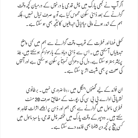
اگر آپ نے کبھی پارک میں چہل قدمی یا درختوں کے درمیان کچھ وقت
گزارنے کے بعد ذہنی سکون محسوس کیا ہے تو یہ صرف خیال نہیں، بلکہ
جسم کے اندر ہونے والی حیاتیاتی تبدیلیوں کا نتیجہ بھی ہو سکتا ہے۔
کھلی فضا اور فطرت کے قریب وقت گزارنے سے جسم میں کئی واضح
تبدیلیاں آ سکتی ہیں۔ اس سے ذہنی دباؤ کے ہارمونز کم ہو سکتے ہیں، بلڈ
پریشر بہتر ہو سکتا ہے، دل کی دھڑکن نسبتاً پرسکون ہو سکتی ہے اور آنتوں
کی صحت پر بھی مثبت اثر پڑ سکتا ہے۔
ان فوائد کے لیے گھنٹوں جنگل میں رہنا ضروری نہیں۔ برطانوی
نشریاتی ادارے بی بی سی کی رپورٹ کے مطابق صرف 20 منٹ
فطری ماحول میں گزارنے سے بھی جسم اور ذہن پر اچھے اثرات ظاہر ہو
سکتے ہیں۔ دوپہر کے وقت پارک میں مختصر چہل قدمی، یا سبز ماحول میں
کسی بینچ پر کچھ دیر بیٹھنا بھی فائدہ دے سکتا ہے۔