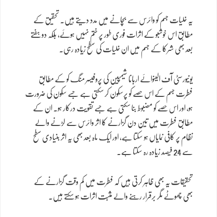
یہ خلیات جسم کو وائرس سے بچانے میں مدد دیتے ہیں۔ تحقیق کے
مطابق اس خوشبو کے اثرات فوری طور پر ختم نہیں ہوئے، بلکہ دو ہفتے
بعد بھی شرکا کے جسم میں ان خلیات کی سطح زیادہ رہی۔
یونیورسٹی آف الینوائے اربانا شیمپین کی پروفیسر منگ کو کے مطابق
فطرت جسم کے اس حصے کو پرسکون کر سکتی ہے جسے سکون کی ضرورت
ہو، اور اس حصے کو مضبوط بنا سکتی ہے جسے تقویت درکار ہو۔ ان کے
مطابق فطرت میں تین دن گزارنے کا اثر وائرس سے لڑنے والے
نظام پر کافی نمایاں ہو سکتا ہے، اور ایک ماہ بعد بھی یہ اثر بنیادی سطح
سے 24 فیصد زیادہ رہ سکتا ہے۔
تحقیقات یہ بھی ظاہر کرتی ہیں کہ فطرت میں کم وقت گزارنے کے
بھی چھوٹے مگر برقرار رہنے والے مثبت اثرات ہو سکتے ہیں۔