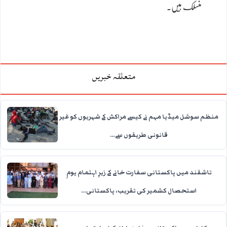
منسلک ہیں۔
متعلقہ خبریں
منظم سوشل میڈیا مہم نے کیسے مراکش کے شہریوں کو غیر
قانونی طریقوں سے…
تاشقند میں پاکستانی سفارت خانے کے زیرِ اہتمام یومِ
استحصال کشمیر کی تقریب، پاکستانی…