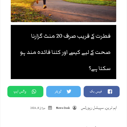
فطرت کے قریب صرف 20 منٹ گزارنا
صحت کے لیے کیسے اور کتنا فائدہ مند ہو
سکتا ہے؟
فیس بک
ٹویٹر
واٹس ایپ
اہم ترین
,
سپیشل رپورٹس
News Desk
جولائ 8, 2026