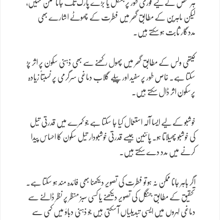
ہر شخص کے لیے فوری طور پر جنگل یا بڑے پارک تک جانا ممکن نہیں،
لیکن ماہرین کے مطابق گھر میں فطرت کے چھوٹے اشارے بھی
مددگار ثابت ہو سکتے ہیں۔
کیتھی ولس کے مطابق گھر میں پھول رکھنے سے بھی ذہنی سکون پر اثر پڑ
سکتا ہے۔ خاص طور پر سفید اور پیلے گلاب دماغی سرگرمی پر نسبتاً زیادہ
پرسکون اثر ڈال سکتے ہیں۔
خوشبو کے لیے ایسا آلہ استعمال کیا جا سکتا ہے جو کمرے میں قدرتی تیل
کی خوشبو پھیلاتا ہو۔ پائنین جیسے قدرتی خوشبودار تیل سکون کا احساس پیدا
کرنے میں مدد دے سکتے ہیں۔
اگر باہر جانا ممکن نہ ہو تو فطرت کی تصویر دیکھنا بھی فائدہ مند ہو سکتا ہے۔
تحقیق کے مطابق جنگل کی تصویر دیکھنے یا کسی سبز منظر پر نظر ڈالنے سے
دماغی لہروں میں ایسی تبدیلیاں آ سکتی ہیں جو ذہنی دباؤ میں کمی سے