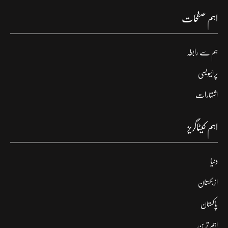
اہم صفحات
ہم سے رابطہ
پرائیویسی
اشتہارات
اہم کیٹاگریز
دنیا
ازبکستان
پاکستان
اہم ترین