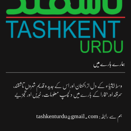
ہمارے بارے میں
وسط ایشیاء کے دل ازبکستان اور اس کے جدید و قدیم شہروں تاشقند،
سمرقند اور بخارا کے بارے میں دلچسپ معلومات، خبریں اور تجزیے
ہم سے رابطہ:
tashkenturdu@gmail.com