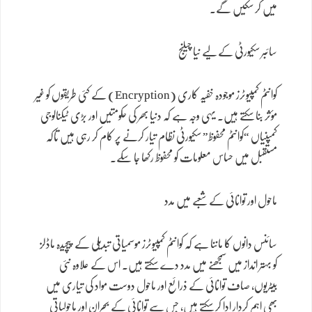
میں کر سکیں گے۔
سائبر سکیورٹی کے لیے نیا چیلنج
کوانٹم کمپیوٹرز موجودہ خفیہ کاری (Encryption) کے کئی طریقوں کو غیر
مؤثر بنا سکتے ہیں۔ یہی وجہ ہے کہ دنیا بھر کی حکومتیں اور بڑی ٹیکنالوجی
کمپنیاں “کوانٹم محفوظ” سکیورٹی نظام تیار کرنے پر کام کر رہی ہیں تاکہ
مستقبل میں حساس معلومات کو محفوظ رکھا جا سکے۔
ماحول اور توانائی کے شعبے میں مدد
سائنس دانوں کا ماننا ہے کہ کوانٹم کمپیوٹرز موسمیاتی تبدیلی کے پیچیدہ ماڈلز
کو بہتر انداز میں سمجھنے میں مدد دے سکتے ہیں۔ اس کے علاوہ نئی
بیٹریوں، صاف توانائی کے ذرائع اور ماحول دوست مواد کی تیاری میں
بھی اہم کردار ادا کر سکتے ہیں، جس سے توانائی کے بحران اور ماحولیاتی