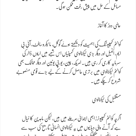
مسائل کے حل میں پیش رفت ممکن ہو گی۔
عالمی دوڑ کا آغاز
کوانٹم کمپیوٹنگ کی اہمیت کو دیکھتے ہوئے گوگل، مائیکروسافٹ، آئی بی
ایم، انٹیل اور دیگر بڑی ٹیکنالوجی کمپنیاں اس شعبے میں اربوں ڈالر کی
سرمایہ کاری کر رہی ہیں۔ امریکہ، چین، یورپی یونین اور دیگر ممالک بھی
کوانٹم ٹیکنالوجی میں برتری حاصل کرنے کے لیے بڑے قومی منصوبے
شروع کر چکے ہیں۔
مستقبل کی ٹیکنالوجی
اگرچہ کوانٹم کمپیوٹرز ابھی ابتدائی مرحلے میں ہیں، لیکن ماہرین کا خیال
ہے کہ آنے والی دہائیوں میں یہ ٹیکنالوجی انسانی تاریخ کی سب سے