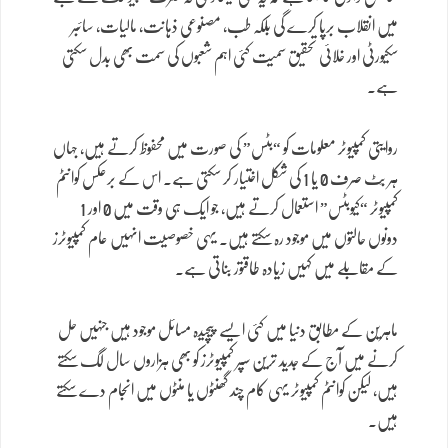
میں انقلاب برپا کرے گی بلکہ طب، مصنوعی ذہانت، مالیات، سائبر
سکیورٹی اور خلائی تحقیق سمیت کئی اہم شعبوں کی سمت بھی بدل سکتی
ہے۔
روایتی کمپیوٹر معلومات کو “بٹس” کی صورت میں محفوظ کرتے ہیں، جہاں
ہر بِٹ صرف 0 یا 1 کی شکل اختیار کر سکتی ہے۔ اس کے برعکس کوانٹم
کمپیوٹر “کیوبٹس” استعمال کرتے ہیں، جو ایک ہی وقت میں 0 اور 1
دونوں حالتوں میں موجود رہ سکتے ہیں۔ یہی خصوصیت انہیں عام کمپیوٹرز
کے مقابلے میں کہیں زیادہ طاقتور بناتی ہے۔
ماہرین کے مطابق دنیا میں کئی ایسے پیچیدہ مسائل موجود ہیں جنہیں حل
کرنے میں آج کے جدید ترین سپر کمپیوٹرز کو بھی ہزاروں سال لگ سکتے
ہیں، لیکن کوانٹم کمپیوٹر یہی کام چند گھنٹوں یا منٹوں میں انجام دے سکتے
ہیں۔