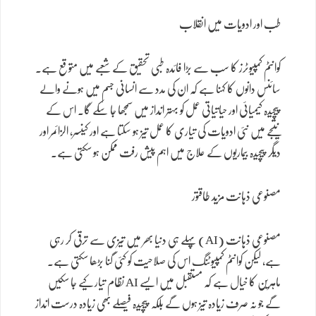
طب اور ادویات میں انقلاب
کوانٹم کمپیوٹرز کا سب سے بڑا فائدہ طبی تحقیق کے شعبے میں متوقع ہے۔
سائنس دانوں کا کہنا ہے کہ ان کی مدد سے انسانی جسم میں ہونے والے
پیچیدہ کیمیائی اور حیاتیاتی عمل کو بہتر انداز میں سمجھا جا سکے گا۔ اس کے
نتیجے میں نئی ادویات کی تیاری کا عمل تیز ہو سکتا ہے اور کینسر، الزائمر اور
دیگر پیچیدہ بیماریوں کے علاج میں اہم پیش رفت ممکن ہو سکتی ہے۔
مصنوعی ذہانت مزید طاقتور
مصنوعی ذہانت (AI) پہلے ہی دنیا بھر میں تیزی سے ترقی کر رہی
ہے، لیکن کوانٹم کمپیوٹنگ اس کی صلاحیت کو کئی گنا بڑھا سکتی ہے۔
ماہرین کا خیال ہے کہ مستقبل میں ایسے AI نظام تیار کیے جا سکیں
گے جو نہ صرف زیادہ تیز ہوں گے بلکہ پیچیدہ فیصلے بھی زیادہ درست انداز