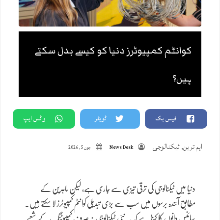
کوانٹم کمپیوٹرز دنیا کو کیسے بدل سکتے
ہیں؟
فیس بک
ٹویٹر
واٹس ایپ
اہم ترین
,
ٹیکنالوجی
News Desk
جون 5, 2026
دنیا میں ٹیکنالوجی کی ترقی تیزی سے جاری ہے، لیکن ماہرین کے
مطابق آئندہ برسوں میں سب سے بڑی تبدیلی کوانٹم کمپیوٹرز لا سکتے ہیں۔
سائنس دانوں کا کہنا ہے کہ یہ نئی ٹیکنالوجی نہ صرف کمپیوٹنگ کے شعبے