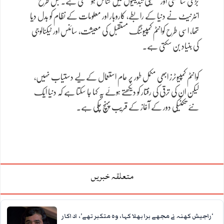
بڑی سائنسی اور تکنیکی تبدیلیوں میں شامل ہو سکتی ہے۔ جس طرح
انٹرنیٹ نے دنیا کے رابطے، کاروبار اور معلومات کے نظام کو بدل دیا
تھا، اسی طرح کوانٹم کمپیوٹنگ مستقبل کی معیشت، سائنس اور ٹیکنالوجی
کی بنیاد بن سکتی ہے۔
کوانٹم کمپیوٹرز ابھی مکمل طور پر عام استعمال کے لیے دستیاب نہیں،
لیکن ان کی ترقی کی رفتار کو دیکھتے ہوئے یہ کہا جا سکتا ہے کہ دنیا ایک
نئے تکنیکی دور کے آغاز کے قریب پہنچ چکی ہے۔
متعلقہ خبریں
‘راجیش کھنہ نے مجھے برا بھلا کہا، وہ متکبر تھے’، اداکار