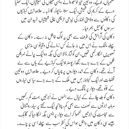
کنگھیاں، تولیے، دو تین تیز خوشبو والے دیسی تیلوں کی شیشیاں، ایک گھٹیا
درجے کے کریم کی شیشی، ایک سستا سا پوڈر کا ڈبہ۔ علاوہ ازیں کباڑیوں
کی دکانوں سے ولایتی لونڈر کی ٹیڑھی ترچھی خالی شیشیاں خرید ان میں
سرسوں کا تیل بھر دیا۔
دکان کی آرائش کی طرف سے بھی یہ لوگ غافل نہ رہے۔ دکان کے
پہلے مالک نے اس میں نہ جانے کس زمانے کی دقیانوسی مذہبی
تصویریں لٹکا رکھی تھیں، ان کو اُتار ڈالا ان کی جگہ دو ایک پُرانے امریکن
فلموں کے بڑے بڑے رنگدار پوسٹر جو ایک کباڑیے کے ہاں سے لے
آئے تھے، دکان کے اندر دیواروں پر چسپاں کر دیے۔ علاوہ ازیں دو تین
قطعات اور ایک کیلنڈر جس میں ملک کے بڑے بڑے سیاسی لیڈروں
کے فوٹو تھے، دیوار پر ٹانگ دیے۔
دکان کو جلد چلانے کے خیال سے انہوں نے اُجرتیں بہت کم رکھیں۔
مروّجہ اجرتوں سے نصف سے بھی کم، چنانچہ ایک گتے پر سیاہ روشنائی
سے حجامت کی اجرتیں لکھوا کر اسے دیوار پر ایسی جگہ لٹکا دیا کہ گاہک
جیسے ہی دکان میں داخل ہو اس کی نظر سب سے پہلے اسی پر پڑے۔