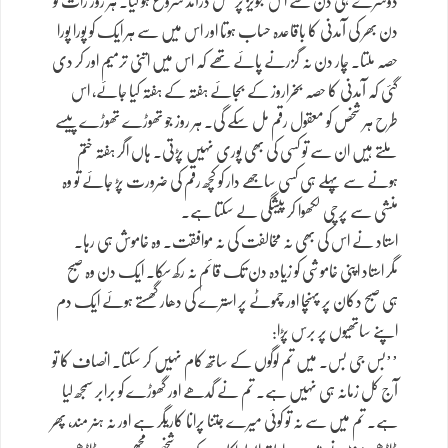
دوسرے ہی دن سے اس تجویز پر عمل درآمد شروع ہو گیا۔ ہر روز رات کو
دن بھر کی آمدنی کا باقاعدہ حساب ہوتا اور اس میں سے ہر ایک کو پورا پورا
حصہ ملتا۔ چار دن نہ گزرنے پائے تھے کہ اس میں اتنی ترمیم اور کر دی
گئی کہ آمدنی کا حصہ بخراروز کے بجائے ہفتہ کے ہفتہ کیا جائے، اس
طرح ہر شخص کو معقول رقم مل سکے گی۔ ہر روز جو تھوڑے تھوڑے پیسے
ملتے ہیں ان سے تو کسی کی بھی پوری نہیں پڑتی۔ ہاں اگر ہفتہ ختم
ہونے سے پہلے ہی کسی ساجھے دار کو کچھ رقم کی ضرورت پڑ جائے تو وہ
منشی سے پرچی لکھوا کر پیشگی لے سکتا ہے۔
استاد نے اس کی بھی نہ مخالفت کی نہ موافقت۔ وہ خاموش ہی رہا۔
مگر استاد اپنی خاموشی کو زیادہ دن تک قائم نہ رکھ سکا۔ ایک دن وہ صبح
ہی صبح دکان پر پہنچا اور چموٹے پر استرے کی دھار گھستے ہوئے ایک دم
اپنے ساتھیوں پر برس پڑا:
’’بس جی بس۔ میں تم لوگوں کے ساتھ کام نہیں کر سکتا۔ انصاف کا تو
آج کل زمانہ ہی نہیں ہے۔ تم نے گدھے اور گھوڑے کو برابر سمجھ لیا
ہے۔ تم میں سے نہ تو کوئی میرے جتنا پرانا کاریگر ہے اور نہ ہنر مند، پھر