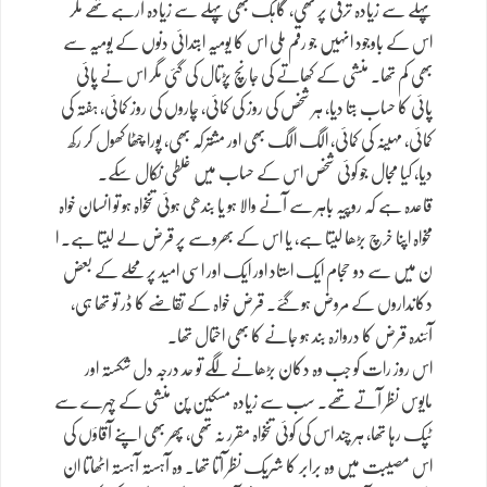
پہلے سے زیادہ ترقی پر تھی، گاہک بھی پہلے سے زیادہ آرہے تھے مگر
اس کے باوجود انہیں جو رقم ملی اس کا یومیہ ابتدائی دنوں کے یومیہ سے
بھی کم تھا۔ منشی کے کھاتے کی جانچ پڑتال کی گئی مگر اس نے پائی
پائی کا حساب بتا دیا، ہر شخص کی روز کی کمائی، چاروں کی روز کمائی، ہفتہ کی
کمائی، مہینہ کی کمائی، الگ الگ بھی اور مشترکہ بھی، پورا چٹھا کھول کر رکھ
دیا، کیا مجال جو کوئی شخص اس کے حساب میں غلطی نکال سکے۔
قاعدہ ہے کہ روپیہ باہر سے آنے والا ہو یا بندھی ہوئی تنخواہ ہو تو انسان خواہ
مخواہ اپنا خرچ بڑھا لیتا ہے، یا اس کے بھروسے پر قرض لے لیتا ہے۔ ا
ن میں سے دو حجام ایک استاد اور ایک اور اسی امید پر محلے کے بعض
دکانداروں کے مروض ہو گئے۔ قرض خواہ کے تقاضے کا ڈر تو تھا ہی،
آئندہ قرض کا دروازہ بند ہو جانے کا بھی احتمال تھا۔
اس روز رات کو جب وہ دکان بڑھانے لگے تو حد درجہ دل شکستہ اور
مایوس نظر آتے تھے۔ سب سے زیادہ مسکین پن منشی کے چہرے سے
ٹپک رہا تھا، ہر چند اس کی کوئی تنخواہ مقرر نہ تھی، پھر بھی اپنے آقاؤں کی
اس مصیبت میں وہ برابر کا شریک نظر آتا تھا۔ وہ آہستہ آہستہ اٹھاتا ان