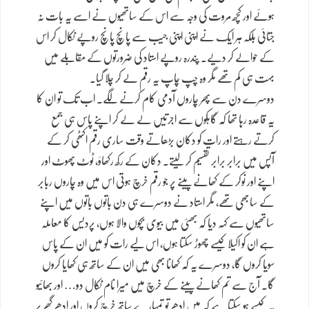
ہوئے اور کچھ مروت کی وجہ سے اس کے ساتھیوں نے اسے یہ بات نہ
جتائی بلکہ ہر ایک نے اپنی اپنی جیب سے پانچ پانچ روپے نکال کر اس
کے حوالے کر دیے۔ پندرہ روپے استاد کی ضرورتوں کے مقابلے میں
بہت ہی کم تھے مگر وہ چپ چاپ یہ رقم لے کر چلا گیا۔
دوسرے دن سے پھر چاروں آدمی کام کرنے لگے۔ اب تک تو ان کا
یہ قاعدہ رہا تھا کہ گاہکوں سے اجرتیں لے لے کر اپنے پاس ہی جمع
کرتے رہتے اور رات کو دکان بڑھاتے وقت ساری رقم اکٹھی کر کے
آپس میں برابر برابر تقسیم کر لیتے۔ دکان کے رکھ رکھاؤ، ٹوٹ پھوٹ اور
اپنے اور نوکر کے کھانے پینے پر جو رقم خرچ ہوتی اس میں وہ چاروں ربابر
کے ساجھی تھے، مگر استاد نے دوسرے ہی دن باتوں باتوں میں اپنے
ساتھیوں سے کہہ دیا کہ بھئی میں بیوی بچوں والا ہوں، پردیس کا معاملہ
ہے ان کو اکیلا کیسے چھوڑ سکتا ہوں، اس لیے رات کو میں ان کے پاس
سویا کروں گا، دوسرے یہ کہ کھانا بھی میں ان کے ساتھ ہی کھایا کروں
گا۔ آج سے تم کھانے پینے کے خرچ میں میرا نام نکال دو… اور بھائیو
یہ کیسے ہو سکتا ہے کہ میں ادھر تو تمہارے ساتھ خرچ کروں اور ادھر گھر پر