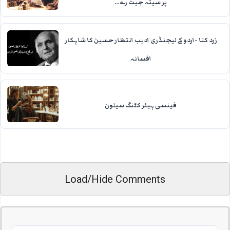
پر سیتہ جیت رے…
زرد کتا -اردو کے لیجنڈری ادیب انتظار حسین کا شاہکار
افسانہ
فینسی ہیئر کٹنگ سیلون
Load/Hide Comments