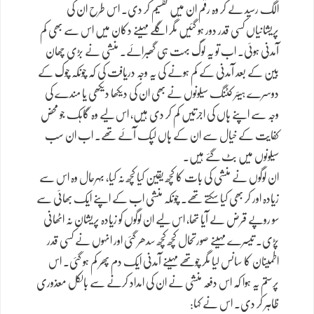
الگ رسید لے کر وہ رقم ان میں تقسیم کر دی۔ اس طرح ان کی
پریشانیاں کسی قدر دور ہو گئیں مگر اگلے مہینے دکان میں اس سے بھی کم
آمدنی ہوئی۔ اب تو یہ لوگ بہت ہی گھبرائے۔ منشی نے بڑی چھان
بین کے بعد آمدنی کے کم ہونے کی یہ وجہ دریافت کی کہ چونکہ چوک کے
دوسرے ہیئر کٹنگ سیلونوں نے بھی ان کی دیکھا دیکھی یا مندے کی
وجہ سے اپنے ہاں کی اجرتیں کم کر دی ہیں، اس لیے وہ گاہک جو محض
کفایت کے خیال سے ان کے ہاں لپک آئے تھے۔ اب ان سب
سیلونوں میں بٹ گئے ہیں۔
ان لوگوں نے منشی کی بات کا کچھ یقین کیا کچھ نہ کیا، بہرحال وہ اس سے
زیادہ اور کر بھی کیا سکتے تھے۔ چونکہ منشی اب کے اپنے ایک بھائی سے
سو روپے قرض لے آیا تھا، اس لیے ان لوگوں کو زیادہ پریشان نہ اٹھانی
پڑی۔ تیسرے مہینے صورتحال کچھ کچھ سدھر گئی اور انہوں نے کسی قدر
اطمینان کا سانس لیا مگر چوتھے مہینے آمدنی ایک دم پھر کم ہو گئی۔ اس
پرستم یہ ہوا کہ اس دفعہ منشی نے ان کی امداد کرنے سے بالکل معذوری
ظاہر کر دی۔ اس نے کہا: