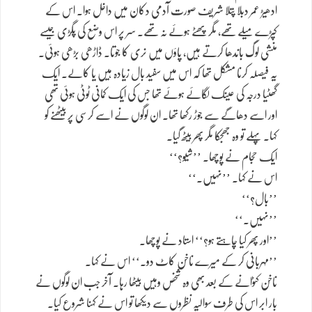
ادھیڑ عمر دبلا پتلا شریف صورت آدمی دکان میں داخل ہوا۔ اس کے
کپڑے میلے تھے، مگر پھٹے ہوئے نہ تھے۔ سر پر اس وضع کی پگڑی جیسے
منشی لوگ باندھا کرتے ہیں، پاؤں میں نری کا جوتا۔ ڈاڑھی بڑھی ہوئی۔
یہ فیصلہ کرنا مشکل تھا کہ اس میں سفید بال زیادہ ہیں یا کالے۔ ایک
گھٹیا درجہ کی عینک لگائے ہوئے تھا جس کی ایک کمانی ٹوٹی ہوئی تھی
اور اسے دھاگے سے جوڑ رکھا تھا۔ ان لوگوں نے اسے کرسی پر بیٹھنے کو
کہا۔ پہلے تو وہ جھجکا مگر پھر بیٹھ گیا۔
ایک حجام نے پوچھا۔ ’’شیو؟‘‘
اس نے کہا۔ ’’نہیں۔‘‘
’’بال؟‘‘
’’نہیں۔‘‘
’’اور پھر کیا چاہتے ہو؟‘‘ استاد نے پوچھا۔
’’مہربانی کر کے میرے ناخن کاٹ دو۔‘‘ اس نے کہا۔
ناخن کٹوانے کے بعد بھی وہ شخص وہیں بیٹھا رہا۔ آخر جب ان لوگوں نے
بار ابر اس کی طرف سوالیہ نظروں سے دیکھا تو اس نے کہنا شروع کیا۔