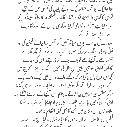
تین ایک طرف اور دو ایک طرف۔ ہر ایک ٹیبل کے ساتھ دیوار میں
جڑا ہوا ایک بڑا آئینہ تھا اور ایک اونچے پایوں کی کرسی جس کے پیچھے
لکڑی کا گدی دار اسٹینڈ لگا ہوا تھا۔ گاہک ٹھنگنے قد کا ہوا تو اسٹینڈ کو نیچے
سر کا لیا، لمبے قد کا ہوا تو اونچا کر لیا اور گدی پر اس کے سرکو ٹکا مزے
سے ڈاڑھی مونڈنے لگے۔
ضرورت کی یہ سب چیزیں مہیا تو تھیں مگر تھیں ذرا پُرانے فیشن کی اور
ٹوٹی پھوٹی۔ سنگ مر مر کی سِلوں کے کنارے اور کونے جگہ جگہ سے
شکستہ تھے۔ آئینے تھے تو بڑے بڑے مگر ذرا پتلے، اس کی وجہ سے
گاہکوں کو اپنی صورتیں چپٹی سی نظر آتی تھیں۔ ایک آئینے کے بیچ میں
کچھ اس طرح بال پڑ گیا تھا کہ دیکھنے والے کو اس میں بیک وقت ایک
کے دو چہرے نظر آتے، مگر دونوں ادھورے جو ایک دوسرے میں گڈ مڈ
ہو کر مضحکہ خیز صورتیں پیدا کرتے۔ چنانچہ اس آئینے کے سامنے بیٹھنے والا
اپنی گردن کو تین چار مرتبہ مختلف زاویوں پر اونچا نیچا کیے بغیر نہ رہ سکتا۔
علاوہ ازیں اس دکان میں شیمپو کا بھی کوئی انتظام نہ تھا۔
لیکن ان حجاموں نے ان خامیوں کا زیادہ خیال نہ کیا۔ سچ یہ ہے، یہ