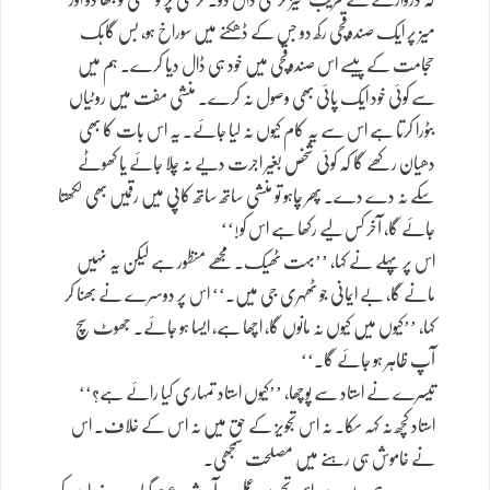
میز پر ایک صندوقچی رکھ دو جس کے ڈھکنے میں سوراخ ہو، بس گاہک
حجامت کے پیسے اس صندوقچی میں خود ہی ڈال دیا کرے۔ ہم میں
سے کوئی خود ایک پائی بھی وصول نہ کرے۔ منشی مفت میں روٹیاں
بٹورا کرتا ہے اس سے یہ کام کیوں نہ لیا جائے۔ یہ اس بات کا بھی
دھیان رکھے گا کہ کوئی شخص بغیر اجرت دیے نہ چلا جائے یا کھوٹے
سکے نہ دے دے۔ پھر چاہو تو منشی ساتھ ساتھ کاپی میں رقمیں بھی لکھتا
جائے گا، آخر کس لیے رکھا ہے اس کو!‘‘
اس پر پہلے نے کہا، ’’بہت ٹھیک۔ مجھے منظور ہے لیکن یہ نہیں
مانے گا، بے ایمانی جو ٹھہری جی میں۔‘‘ اس پر دوسرے نے بھنا کر
کہا، ’’کیوں میں کیوں نہ مانوں گا، اچھا ہے، ایسا ہو جائے۔ جھوٹ سچ
آپ ظاہر ہو جائے گا۔‘‘
تیسرے نے استاد سے پوچھا، ’’کیوں استاد تمہاری کیا رائے ہے؟‘‘
استاد کچھ نہ کہہ سکا۔ نہ اس تجویز کے حق میں نہ اس کے خلاف۔ اس
نے خاموش ہی رہنے میں مصلحت سمجھی۔