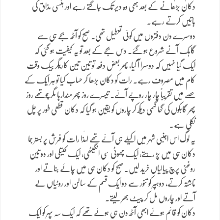
دکان بڑھانے کے بعد بھی وہ دیر تک جاگتے رہے اور ہنسی مذاق کی
باتیں کرتے رہے۔
دوسرے دن دفتروں میں کوئی تعطیل تھی۔ صبح کو آٹھ بجے ہی سے
گاہک آنے شروع ہو گئے۔ دس بجے کے بعد تو یہ کیفیت ہو گئی کہ
ایک گیا نہیں کہ دوسرا آ گیا، پھر بعض دفعہ تو تین تین کاریگر بیک وقت
کام میں مصروف رہے۔ رات کو دکان بڑھا کر حساب کیا تو ہر ایک کے
حصے میں تقریباً چار چار روپے آئے۔ تیسرے روز پھر مندارہا مگر چوتھے روز
پھر گاہکوں کی گہما گہمی دیکھ کر چاروں کو یقین ہو گیا کہ دکان قطعی طور پر چل
نکلی ہے۔
یہ لوگ اس اجنبی شہر میں اکیلے ہی آئے تھے لہٰذا رات کو فرش پر بستر جما
دکان ہی میں پڑ رہتے، ایک چھوٹی سی انگیٹھی، ایک کیتلی اور دو تین
روغنی پرچ پیالیاں خرید لیں۔ صبح کو دکان ہی میں چائے بناتے اور
ناشتہ کرتے، دوہپر کو تنور سے دو ایک قسم کے سالن اور روٹیاں لے
آتے اور چاروں مل کر پیٹ بھر لیتے۔
دکان کو قائم ہوئے ابھی آٹھ دن ہی ہوئے تھے کہ ایک سہ پہر کو ایک