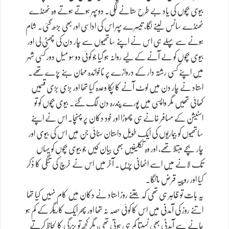
بیوی بچوں کی یاد بے طرح ستانے لگی۔ دوپہر ہوتے ہوتے وہ ٹھنڈے
ٹھنڈے سانس لینے لگا، تیسرے پہر اس کی اداسی اور بھی بڑھ گئی۔ شام
ہونے سے پہلے ہی اس نے اپنے ساتھیوں سے چار دن کی چھٹی لی اور
بیوی بچوں کو لے آنے کے لیے روانہ ہو گیا جو کوئی دو سو میل دور کسی شہر
میں اپنے کسی رشتہ دار کے دروازے پر ناخواندہ مہمان بنے پڑے تھے۔
استاد نے چار دن میں لوٹ آنے کا پکا وعدہ کیا تھا اور بڑی بڑی قسمیں
کھائی تھیں مگر واپسی میں پورے پندرہ دن لگ گئے۔ بیوی بچوں کو تو
اسٹیشن کے مسافر خانے ہی چھوڑا اور خود دکان پر پہنچا۔ اس نے اپنے
ساتھیوں کو بیماریوں کی ایک طویل داستان سنائی جن میں اس کی بیوی اور
چار بچے مبتلا تھے، اور وہ تکلیفیں بھی بیان کیں جو بیوی بچوں کو یہاں
تک لانے میں اسے اٹھانی پڑیں۔ آخر میں اس نے خرچ کی تنگی کا ذکر
کیا اور روپیہ قرض مانگا۔
یہ بات تو ظاہر ہی تھی کہ جتنے روز استاد نے دکان میں کام نہیں کیا تھا
اتنے روز کی آمدنی میں اس کا کوئی حصہ نہ تھا اور پھر ایک کاریگر کے کم ہو
جانے سے آمدنی بھی نسبتاً کم ہی ہوتی تھی، مگر کچھ تو بزرگی کا لحاظ کرتے