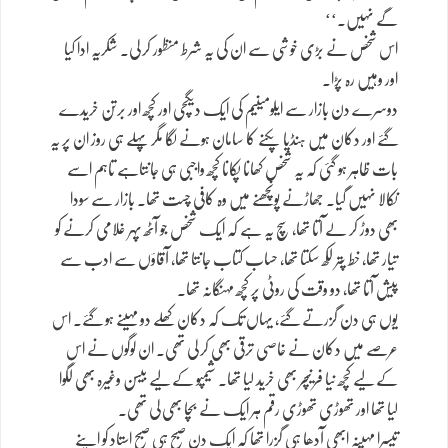
گے نہیں۔‘‘
اس شخص نے بڑی خوشی سے ان کی یہ شرط منظور کر لی۔ شکریہ ادا کیا
اور وہیں رہ پڑا۔
دوسرے دن بازار سے ایلومینیم کی ایک دیگچی اور کچھ اور برتن خریدے
گئے اور دکان میں ہنڈیا پکنے کا سامان ہونے لگا مگر پہلے ہی روز ان پر یہ
بات ظاہر ہو گئی کہ یہ شخص کھانا پکانا کچھ واجبی ہی جانتاہے تاہم اسے
نکالا نہیں گیا۔ جھاڑنے پونچھنے میں وہ کافی چست تھا۔ بازار سے سودا
بھی دوڑ کر لے آتا تھا، سچ یہ ہے کہ ایک شخص جو آٹھ پہر غلامی کرنے کو
تیار تھا، خط پتر لکھ سکتا تھا، حساب کتاب جانتا تھا، آقاؤں سے ادب سے
پیش آتا تھا، دو وقت کی روٹی پر کچھ مہنگانہ تھا۔
یوں ہی دن گزرتے گئے، یہاں تک کہ دکان کھلے دو مہینے ہو گئے۔ اس
عرصے میں دکان نے خاصی ترقی بھی کر لی تھی۔ ان لوگوں نے اس
کے لیے کچھ نیا فرنیچر بھی خرید لیا تھا۔ شیمپو کے لیے بیسن وغیرہ بھی لگوا
لیا تھا اور تھوڑی تھوڑی رقم ہر ایک نے بچا بھی لی تھی۔
تیسرا مہینہ ابھی آدھا ہی گزرا تھا کہ ایک دن صبح ہی صبح استاد کو اپنے