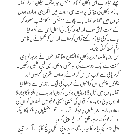
پہلے حجام نے اس دکان کا نام ’’فینسی ہیئر کٹنگ سیلون‘‘ رکھا تھا۔
یہ نام دکان کی پیشانی پر بہت جلی حروف میں، انگریزی اور اُردو دونوں
زبانوں میں لکھا ہوا تھا۔ ایک بابو سے ’’فینسی‘‘ کا مطلب معلوم کر
کے بہت خوش ہوئے اور فیصلہ کیا کہ فی الحال اسی سے کام لیا
جائے۔ کوئی نیا نام رکھتے تو اس کو مٹانے اور اس کو لکھوانے پر خاصی
رقم خرچ کرنی پڑتی۔
جس روز باقاعدہ طور پر دکان کا افتتاح ہونا تھا، انہوں نے دوپہر کو بڑی
محنت سے ایک دوسرے کی حجامتیں بنائیں، لمبی لمبی قلمیں رکھیں۔
گرم پانی سے خوب مل مل کر نہائے، صاف ستھری قمیصیں اور
پتلونیں پہنیں، جن کو انہوں نے قریب کی ایک لانڈری سے دھلوا لیا
تھا۔ بالوں میں تیل ڈالا، پٹیاں جمائیں، گردن اور چہرے پر ہلکا ہلکا پوڈر ملا
اور یوں چاق و چوبند ہواگر بتیوں کی بھینی بھینی خوشبو میں، اُستروں کو، جن کی
دھار وہ رات بھر سلیوں پر تیز کرتے رہے تھے، ہتھیلیوں پر ہلکا ہلکا پٹکے
ہوئے خود کو خدمتِ خلق کے لیے پیش کر دیا۔
پہلی شام کچھ زیادہ کامیاب ثابت نہ ہوئی۔ کل پانچ گاہک آئے، تین