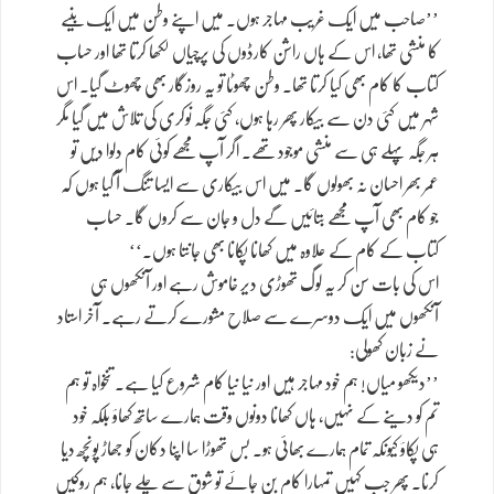
’’صاحب میں ایک غریب مہاجر ہوں۔ میں اپنے وطن میں ایک بنیے
کا منشی تھا، اس کے ہاں راشن کارڈوں کی پرچیاں لکھا کرتا تھا اور حساب
کتاب کا کام بھی کیا کرتا تھا۔ وطن چھوٹا تو یہ روزگار بھی چھوٹ گیا۔ اس
شہر میں کئی دن سے بیکار پھر رہا ہوں، کئی جگہ نوکری کی تلاش میں گیا مگر
ہر جگہ پہلے ہی سے منشی موجود تھے۔ اگر آپ مجھے کوئی کام دلوا دیں تو
عمر بھر احسان نہ بھولوں گا۔ میں اس بیکاری سے ایسا تنگ آ گیا ہوں کہ
جو کام بھی آپ مجھے بتائیں گے دل و جان سے کروں گا۔ حساب
کتاب کے کام کے علاوہ میں کھانا پکانا بھی جانتا ہوں۔‘‘
اس کی بات سن کر یہ لوگ تھوڑی دیر خاموش رہے اور آنکھوں ہی
آنکھوں میں ایک دوسرے سے صلاح مشورے کرتے رہے۔ آخر استاد
نے زبان کھولی:
’’دیکھو میاں! ہم خود مہاجر ہیں اور نیا نیا کام شروع کیا ہے۔ تنخواہ تو ہم
تم کو دینے کے نہیں، ہاں کھانا دونوں وقت ہمارے ساتھ کھاؤ بلکہ خود
ہی پکاؤ کیونکہ تمام ہمارے بھائی ہو۔ بس تھوڑا سا اپنا دکان کو جھاڑ پونچھ دیا
کرنا۔ پھر جب کہیں تمہارا کام بن جائے تو شوق سے چلے جانا، ہم روکیں