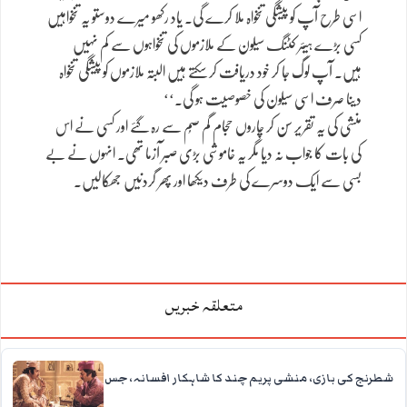
اسی طرح آپ کو پیشگی تنخواہ ملا کرے گی۔ یاد رکھو میرے دوستو یہ تنخواہیں
کسی بڑے ہیئر کٹنگ سیلون کے ملازموں کی تنخواہوں سے کم نہیں
ہیں۔ آپ لوگ جا کر خود دریافت کر سکتے ہیں البتہ ملازموں کو پیشگی تنخواہ
دینا صرف اسی سیلون کی خصوصیت ہو گی۔‘‘
منشی کی یہ تقریر سن کر چاروں حجام گم صُم سے رہ گئے اور کسی نے اس
کی بات کا جواب نہ دیا مگر یہ خاموشی بڑی صبر آزما تھی۔ انہوں نے بے
بسی سے ایک دوسرے کی طرف دیکھا اور پھر گردنیں جھکالیں۔
متعلقہ خبریں
شطرنج کی بازی، منشی پریم چند کا شاہکار افسانہ، جس