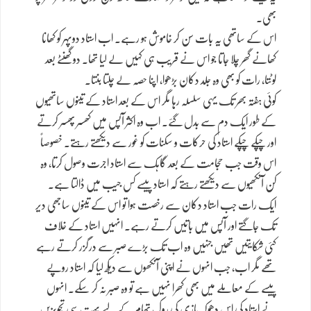
بھی۔
اس کے ساتھی یہ بات سن کر خاموش ہو رہے۔ اب استاد دوپہر کو کھانا
کھانے گھر چلا جاتا جو اس نے قریب ہی کہیں لے لیا تھا۔ دو گھنٹے بعد
لوٹتا، رات کو بھی وہ جلد دکان بڑھوا، اپنا حصہ لے چلتا بنتا۔
کوئی ہفتہ بھر تک یہی سلسلہ رہا مگر اس کے بعد استاد کے تینوں ساتھیوں
کے طور ایک دم سے بدل گئے۔ اب وہ اکثر آپس میں کھسر پھسر کرتے
اور چپکے چپکے استاد کی حرکات و سکنات کو غور سے دیکھتے رہتے۔ خصوصاً
اس وقت جب حجامت کے بعد گاہک سے استاد اجرت وصول کرتا، وہ
کن آنکھیوں سے دیکھتے رہتے کہ استاد پیسے کس جیب میں ڈالتا ہے۔
ایک رات جب استاد دکان سے رخصت ہوا تو اس کے تینوں ساجھی دیر
تک جاگتے اور آپس میں باتیں کرتے رہے۔ انہیں استاد کے خلاف
کئی شکایتیں تھیں جنہیں وہ اب تک بڑے صبر سے درگزر کرتے رہے
تھے مگر اب، جب انہوں نے اپنی آنکھوں سے دیکھ لیا کہ استاد روپے
پیسے کے معاملے میں بھی کھرا نہیں ہے تو وہ صبر نہ کر سکے۔ انہوں
نے استاد کی اس دھوکہ بازی کی روک تھام کے لیے بہت سی تجویزیں