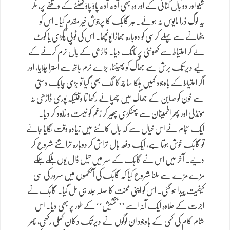
شیو اور دو بال کٹائی کے اور وہ بھی آدھ آدھ پاؤ پاؤ گھنٹے کے وقفے پر، مگر
یہ لوگ ذرا مایوس نہ ہوئے۔ ہر گاہک کا پرجوش خیر مقدم کیا۔ اس کو
بٹھانے سے پہلے کرسی کو دوبارہ جھاڑا پونچھا۔ اس کی ٹوپی پگڑی یا کوٹ
لے کر احتیاط سے کھونٹی پر ٹانگ دیا۔ ڈاڑھی کے بال نرم کرنے کے
لیے دیر تک برش سے جھاگ کو پھینٹا، بڑے نرم ہاتھ سے استرا چلایا، اور
اگر احتیاط کے باوجود کہیں ہلکا سا چرکا لگ بھی گیا تو بڑی چابک دستی
سے خون کو صابن کے جھاگ میں چھپائے رکھا تا وقتیکہ پوری ڈاڑھی نہ
مونڈ لی اور پھر اطمینان سے پھٹکڑی پھیر کر زخم کو نیست و نابود کر دیا۔
ایک حجام نے اس خیال سے کہ بال کاٹنے میں زیادہ وقت لگایا جائے
تو گاہک خوش ہوتا ہے، ایک دفعہ بال تراش کر دوبارہ تراشنے شروع کر
دیے۔ آخر میں اس نے گاہک کے سر میں تیل ڈال یوں ہلکے ہلکے
مزے مزے سے ملنا شروع کیا کہ گاہک کی آنکھوں میں سرور کی سی
کیفیت پیدا ہو گئی۔ اس کو اپنی محنت کا صلہ جلد ہی مل گیا۔ گاہک نے
اجرت کے علاوہ ایک آنہ اسے ’’بخشیش‘‘ کے طور پر بھی دیا۔ اس
شام کام کی کمی کے باوجود ان لوگوں نے دیر تک دکان کھلی رکھی، پھر