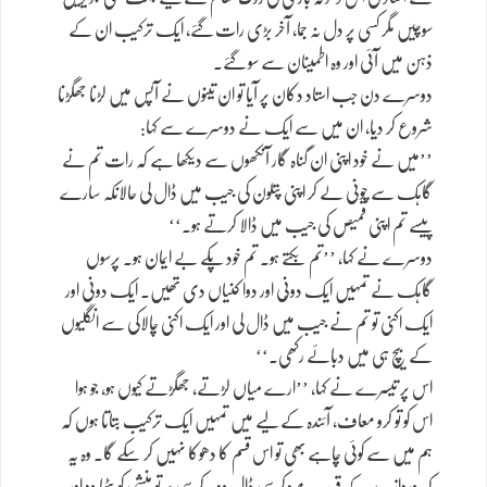
سوچیں مگر کسی پر دل نہ جما، آخر بڑی رات گئے، ایک ترکیب ان کے
ذہن میں آئی اور وہ اطمینان سے سو گئے۔
دوسرے دن جب استاد دکان پر آیا تو ان تینوں نے آپس میں لڑنا جھگڑنا
شروع کر دیا، ان میں سے ایک نے دوسرے سے کہا:
’’میں نے خود اپنی ان گناہ گار آنکھوں سے دیکھا ہے کہ رات تم نے
گاہک سے چونی لے کر اپنی پتلون کی جیب میں ڈال لی حالانکہ سارے
پیسے تم اپنی قمیص کی جیب میں ڈالا کرتے ہو۔‘‘
دوسرے نے کہا، ’’تم بکتے ہو۔ تم خود پکے بے ایمان ہو۔ پرسوں
گاہک نے تمہیں ایک دونّی اور دوا کنیاں دی تھیں۔ ایک دونی اور
ایک اکنی تو تم نے جیب میں ڈال لی اور ایک اکنی چالاکی سے انگلیوں
کے بیچ ہی میں دبائے رکھی۔‘‘
اس پر تیسرے نے کہا، ’’ارے میاں لڑتے، جھگڑتے کیوں ہو، جو ہوا
اس کو تو کرو معاف، آئندہ کے لیے میں تمہیں ایک ترکیب بتاتا ہوں کہ
ہم میں سے کوئی چاہے بھی تو اس قسم کا دھوکا نہیں کر سکے گا۔ وہ یہ
کہ دروازے کے قریب میز کرسی ڈال دو۔ کرسی پر تو منشی کو بٹھا دو اور