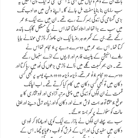
بات ان کے وہم و خیال میں بھی نہ آسکتی تھی کہ ایک دن انہیں یہ
سب سامان بنا بنایا مفت مل جائے گا۔ اپنے وطن میں وہ ادب تک
بڑی گمنامی کی زندگی بسر کرتے رہے تھے۔ ان میں سے ایک جو عمر
میں سب سے بڑا تھا اور استاد کہلاتا تھا، اس نے کچ مستقل گاہک باندھ
رکھے تھے، جن کے گھر وہ ہر روز یا ایک دن چھوڑ کر ڈاڑھی مونڈنے جایا
کرتا تھا۔ اس سے عمر میں دوسرے درجے پر جو حجام تھا اس نے
ریلوے اسٹیشن کے پلیٹ فارم اور لاریوں کے اڈے سنبھال رکھے
تھے۔ دن بھر کسبت گلے میں ڈالے ڈاڑھی بڑھوں کی ٹوہ میں رہا کرتا اور
دوسرے دو حجام جو نو عمر تھے، ڈیڑھ ڈیڑھ دو دو روپے یومیہ پر کبھی کسی
دکان میں تو کبھی کسی دکان میں کام کیا کرتے تھے۔ اب اچانک
قسمت نے ان لوگوں کو زندگی میں پہلی مرتبہ آزادی اور خودمختاری کا یہ
موقع جو بخشا تو وہ بہت خوش ہوئے اور دکان کو اور زیادہ ترقی دینے اور اپنی
حالت کو سنوارنے پر کمر بستہ ہو گئے۔
سب سے پہلے ان لوگوں نے بازار سے ایک کوچی اور چونالا کر خود ہی
دکان میں سفیدی کی اور اس کے فرش کو خوب دھویا پونچھا۔ اس کے