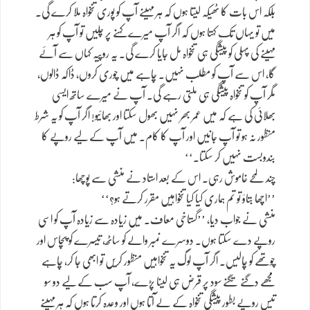
بلکہ اس بات کا ٹھیکہ لیتا ہوں کہ ہر مہینے آپ کو پوری تنخواہ ملا کرے گی۔
میں تو یہاں تک کہتا ہوں کہ اگر آپ میرے کہنے پر چلیں تو آپ کو ہر
مہینے کی پہلی کو پیشگی ہی تنخواہ مل جایا کرے گی۔ یہ روپیہ کہاں سے آئے
گا، اس سے آپ کو مطلب نہیں۔ چاہے میں چوری کروں، ڈاکہ ڈالوں،
مگر آپ کو تنخواہ پیشگی ہی ملتی رہے گی۔ آپ نے میرے ساتھ ایسی
بھلائی کی ہے کہ میں عمر بھر نہیں بھول سکتا اور بھائیو! اگر آپ کو یہ شرط
منظور نہ ہو تو آپ جانیں اور آپ کا کام۔ میں آپ کے لیے روپے کا
بندوبست نہیں کر سکتا۔‘‘
چند لمحے خاموش رہی۔ اس کے بعد استاد نے منشی سے پوچھا:
’’اچھا بتاؤ تو تم ہماری کیا کیا تنخواہیں مقرر کرتے ہو؟‘‘
منشی نے جواب دیا، ’’گستاخی معاف۔ میں زیادہ سے زیادہ آپ کو اسی
روپے دے سکتا ہوں۔ دوسرے نمبر والے کو ساٹھ، تیسرے کو پچاس اور
چوتھے کو چالیس۔ اگر آپ لوگ یہ تنخواہیں منظور کریں تو ابھی جا کر، چاہے
مجھے دگنے تگنے سود پر قرض ہی لینا پڑے، آپ سب کے لیے دو سو
تیس روپے بطور پیشگی تنخواہ کے لے آتا ہوں اور وعدہ کرتا ہوں کہ ہر مہینے