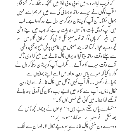
کے قریب آیا اور درد میں ڈوبی ہوئی آواز میں جھجک جھک کر کہنے لگا:
’’آپ لوگوں نے میرے ساتھ جو بھلائی کی ہے میں عمر بھر اسے نہیں
بھول سکتا۔ آج آپ کو پریشان دیکھ کر میرا دل بے حد کڑھا ہے۔ اب
میں آپ کو سچی بات بتاتا ہوں، وہ بات یہ ہے کہ جب میں اپنے وطن
میں بنیے کے ہاں نوکر تھا تو ہر مہینے تنگی ترشی کر کے اپنی تنخواہ میں سے
کچھ روپے بچا لیا کرتا تھا۔ چند مہینوں میں خاصی پونجی جمع ہو گئی، وطن
سے چلتے وقت ساتھ لیتا آیا اور یہاں ڈاک خانے میں جمع کرا دی تا کہ
آڑے وقت میرے کام آئے… مگر اب آپ کو پریشان دیکھ کر دل نے
گوارانہ کیا کہ میرے پاس روپیہ ہو اور میں اسے اپنے بھائیوں سے
چھپائے رکھوں… اگر آپ کہیں تو کل میں ڈاک خانے سے اپنا روپیہ
نکال لاؤں۔ آپ اسے کام میں لائیے جب دکان کی آمدنی بڑھ جائے
تو مجھے لوٹا دینا۔ میں کوئی نفع نہیں لوں گا۔‘‘
’’تمہارے پاس کتنے روپے ہیں؟‘‘ حجاموں نے پوچھا۔ کچھ تامل کے
بعد منشی نے دھیرے سے کہا، ’’سو روپے!‘‘
دوسرے دن منشی ڈاک خانہ سے سو روپے نکال لایا اور ان سے الگ