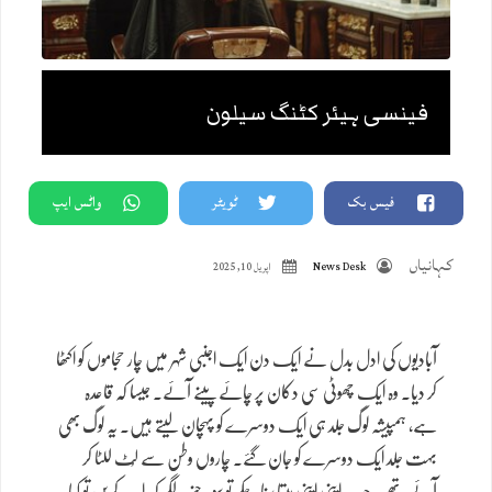
فینسی ہیئر کٹنگ سیلون
فیس بک
ٹویٹر
واٹس ایپ
کہانیاں
News Desk
اپریل 10, 2025
آبادیوں کی ادل بدل نے ایک دن ایک اجنبی شہر میں چار حجاموں کو اکٹھا
کر دیا۔ وہ ایک چھوٹی سی دکان پر چائے پینے آئے۔ جیسا کہ قاعدہ
ہے، ہمپیشہ لوگ جلد ہی ایک دوسرے کو پہچان لیتے ہیں۔ یہ لوگ بھی
بہت جلد ایک دوسرے کو جان گئے۔ چاروں وطن سے لُٹ للٹا کر
آئے تھے۔ جب اپنی اپنی بپتا سنا چکے تو سوچنے لگے کہ اب کریں تو کیا