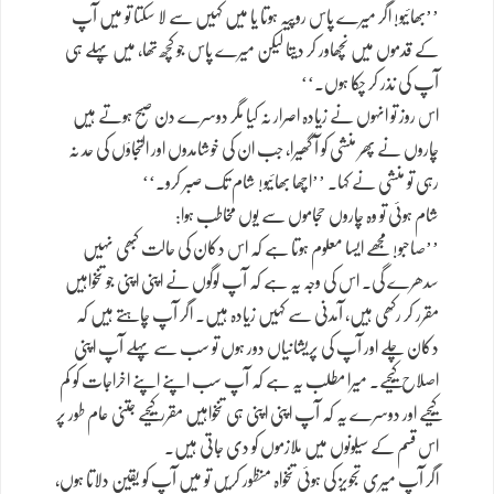
’’بھائیو! اگر میرے پاس روپیہ ہوتا یا میں کہیں سے لا سکتا تو میں آپ
کے قدموں میں نچھاور کر دیتا لیکن میرے پاس جو کچھ تھا، میں پہلے ہی
آپ کی نذر کر چکا ہوں۔‘‘
اس روز تو انہوں نے زیادہ اصرار نہ کیا مگر دوسرے دن صبح ہوتے ہیں
چاروں نے پھر منشی کو آ گھیرا، جب ان کی خوشامدوں اور التجاؤں کی حد نہ
رہی تو منشی نے کہا۔ ’’اچھا بھائیو! شام تک صبر کرو۔‘‘
شام ہوئی تو وہ چاروں حجاموں سے یوں مخاطب ہوا:
’’صاحبو! مجھے ایسا معلوم ہوتا ہے کہ اس دکان کی حالت کبھی نہیں
سدھرے گی۔ اس کی وجہ یہ ہے کہ آپ لوگوں نے اپنی اپنی جو تنخواہیں
مقرر کر رکھی ہیں، آمدنی سے کہیں زیادہ ہیں۔ اگر آپ چاہتے ہیں کہ
دکان چلے اور آپ کی پریشانیاں دور ہوں تو سب سے پہلے آپ اپنی
اصلاح کیجیے۔ میرا مطلب یہ ہے کہ آپ سب اپنے اپنے اخراجات کو کم
کیجیے اور دوسرے یہ کہ آپ اپنی اپنی ہی تنخواہیں مقرر کیجیے جتنی عام طور پر
اس قسم کے سیلونوں میں ملازموں کو دی جاتی ہیں۔
اگر آپ میری تجویز کی ہوئی تنخواہ منظور کریں تو میں آپ کو یقین دلاتا ہوں،