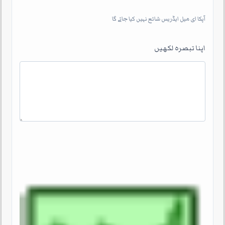
آپکا ای میل ایڈریس شائع نہیں کیا جائے گا
اپنا تبصرہ لکھیں