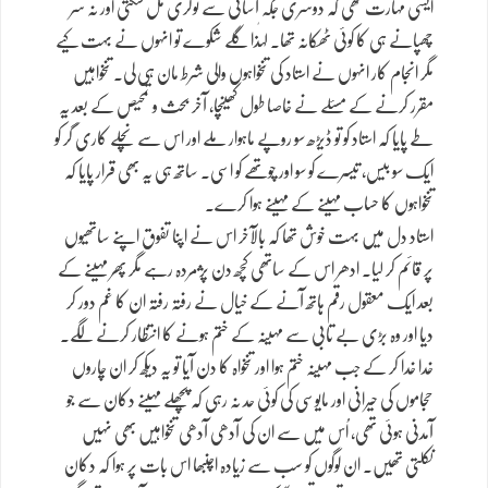
ایسی مہارت تھی کہ دوسری جگہ آسانی سے نوکری مل سکتی اور نہ سر
چھپانے ہی کا کوئی ٹھکانہ تھا۔ لہٰذا گلے شکوے تو انہوں نے بہت کیے
مگر انجام کار انہوں نے استاد کی تنخواہوں والی شرط مان ہی لی۔ تنخواہیں
مقرر کرنے کے مسئلے نے خاصا طول کھینچا، آخر بحث و تمحیص کے بعد یہ
طے پایا کہ استاد کو تو ڈیڑھ سو روپے ماہوار ملے اور اس سے نچلے کاری گر کو
ایک سو بیس، تیسرے کو سو اور چوتھے کو اسی۔ ساتھ ہی یہ بھی قرار پایا کہ
تنخواہوں کا حساب مہینے کے مہینے ہوا کرے۔
استاد دل میں بہت خوش تھا کہ بالآخر اس نے اپنا تفوق اپنے ساتھیوں
پر قائم کر لیا۔ ادھر اس کے ساتھی کچھ دن پژمردہ رہے مگر پھر مہینے کے
بعد ایک معقول رقم ہاتھ آنے کے خیال نے رفتہ رفتہ ان کا غم دور کر
دیا اور وہ بڑی بے تابی سے مہینہ کے ختم ہونے کا انتظار کرنے لگے۔
خدا خدا کر کے جب مہینہ ختم ہوا اور تنخواہ کا دن آیا تو یہ دیکھ کر ان چاروں
حجاموں کی حیرانی اور مایوسی کی کوئی حد نہ رہی کہ پچھلے مہینے دکان سے جو
آمدنی ہوئی تھی، اُس میں سے ان کی آدھی آدھی تنخواہیں بھی نہیں
نکلتی تھیں۔ ان لوگوں کو سب سے زیادہ اچنبھا اس بات پر ہوا کہ دکان