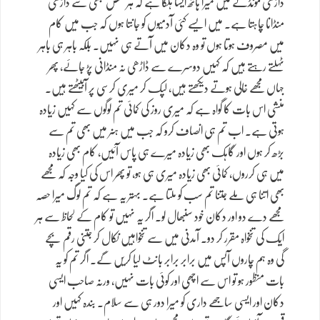
ڈاڑھی مونڈنے میں میرا ہاتھ ایسا ہلکا ہے کہ ہر شخص مجھی سے ڈاڑھی
منڈانا چاہتا ہے۔ میں ایسے کئی آدمیوں کو جانتا ہوں کہ جب میں کام
میں مصروف ہوتا ہوں تو وہ دکان میں آتے ہی نہیں۔ بلکہ باہر ہی باہر
ٹہلتے رہتے ہیں کہ کہیں دوسرے سے ڈاڑھی نہ منڈانی پڑ جائے، پھر
جہاں مجھے خالی ہوتے دیکھتے ہیں، لپک کر میری کرسی پر آبیٹھتے ہیں۔
منشی اس بات کا گواہ ہے کہ میری روز کی کمائی تم لوگوں سے کہیں زیادہ
ہوتی ہے۔ اب تم ہی انصاف کرو کہ جب میں ہنر میں بھی تم سے
بڑھ کر ہوں اور گاہک بھی زیادہ میرے ہی پاس آئیں، کام بھی زیادہ
میں ہی کرروں، کمائی بھی زیادہ میری ہی ہو، تو پھر اس کی کیا وجہ کہ مجھے
بھی اتنا ہی ملے جتنا تم سب کو ملتا ہے۔ بہتر یہ ہے کہ تم لوگ میرا حصہ
مجھے دے دو اور دکان خود سنبھال لو۔ اگر یہ نہیں تو کام کے لحاظ سے ہر
ایک کی تنخواہ مقرر کر دو۔ آمدنی میں سے تنخواہیں نکال کر جتنی رقم بچے
گی وہ ہم چاروں آپس میں برابر برابر بانٹ لیا کریں گے۔ اگر تم کو یہ
بات منظور ہو تو اس سے اچھی اور کوئی بات نہیں، ورنہ صاحب ایسی
دکان اور ایسی ساجھے داری کو میرا دور ہی سے سلام۔ بندہ کہیں اور