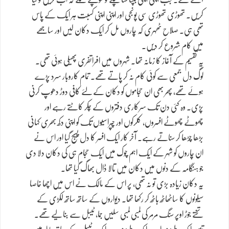
کریں۔ تھوڑی تھوڑی سی پونجی اور اپنی اپنی کسبت ہر ایک کے پاس
تھی ہی۔ صلاح ٹھہری کہ چاروں مل کر ایک دکان لیں اور ساجھے
میں کام شروع کر دیں۔
یہ تقسیم کے آغاز کا زمانہ تھا۔ شہروں میں افراتفری پھیلی ہوئی تھی۔
لوگ دل جمعی سے کوئی کام نہ کر پاتے تھے۔ تمام کاروبار سرد پڑے
ہوئے تھے، پھر بھی ان حجاموں کو دکان کے لئے کافی دوڑ دھوپ کرنی
پڑی۔ وہ کئی دن تک سرکاری دفتروں کے چکر کاٹتے رہے اور
چھوٹے چھوٹے افسروں، کلرکوں اور چپراسیوں تک کو اپنی دکھ بھری کہانی
بڑھا چڑھا کر سناتے رہے۔ آخر کار ایک افسر کا دل پسیج گیا اور اس نے
ان چاروں کو شہر کے ایک اہم چوک میں ایک حجام ہی کی دکان دلا دی
جو ہنگامہ کے دنوں میں دکان میں تالا ڈال بھاگ گیا تھا۔
یہ دکان زیادہ بڑی تو نہ تھی، پر اس کے مالک نے اس میں اچھا خاصا
سیلونوں کا ساٹھاٹھ باٹھ کر رکھا تھا۔ دیواروں کے ساتھ ساتھ لکڑی کے
تختے جوڑ اوپر سنگ مرمر کی لمبی لمبی سلیں جما، ٹیبل سے بنا لیے تھے۔