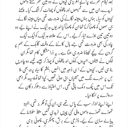
بعد نیلام گھر سے پُرانے انگریزی کپڑوں کے دو تین گٹھر سستے داموں
خریدے، ان میں سے قمیصوں اور پتلونوں کو چھانٹ کر الگ کیا۔ پھٹے
کپڑوں کو سیا۔ جہاں جہاں پیوند لگانے کی ضرورت تھی وہاں پیوند لگائے،
جن حصوں کو چھوٹا کرنا تھا ان کو چھوٹا کیا اور یوں ہر ایک نے اپنے لیے دو
دو تین تین جوڑے تیار کر لیے۔ اس کے علاوہ ہر ایک کو ایک ایک
چادر کی بھی ضرورت تھی جسے بال کاٹنے کے وقت گاہک کے جسم پر
گردن کے نیچے لپیٹنا ضروری ہوتا ہے۔ یہ ذرا مشکل کام تھا مگر ان
لوگوں نے شالوں، جمپروں، کوٹوں اور پتلونوں کو پھاڑ کر جیسے تیسے دو چادریں
بنا ہی لیں۔ کپڑوں کے اسی ڈھیر میں انہیں ریشم کا سیاہ پردہ بھی ملا
جس پر سنہرے رنگ میں تتلیاں بنی ہوئی تھیں، کپڑا تھا تو بوسیدہ مگر ابھی
تک اس میں چمک دمک باقی تھی۔ اس احتیاط سے دھوکر دکان کے
دروازے پر لٹکا دیا۔
اپنے اپنے اوزار سب کے پاس تھے ہی، ان کی تو فکر نہ تھی، البتہ
تھوڑے تھوڑے داموں والی کئی چیزیں خریدی گئیں مثلاً سلولائڈ کے
پیالے صابن کے لیے، ڈاڑھی کے برش، پھٹکری، چھوٹی بڑی