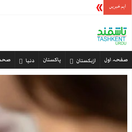
اہم خبریں
سعودی عرب اور پاکستان کے ساتھ دفاعی معاہدہ ک
صفحہ اول
پاکستان
صحت
ازبکستان
دنیا