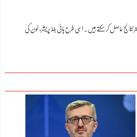
ر نتائج حاصل کر سکتے ہیں۔ اسی طرح ہائی بلڈ پریشر، خون کی