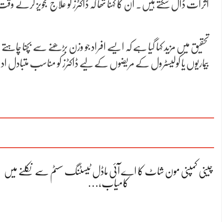
اثرات ڈال سکتے ہیں۔ ان کا کہنا تھا کہ ڈاکٹرز کو علاج تجویز کرتے وقت
تحقیق میں مزید کہا گیا ہے کہ ایسے افراد جو وزن بڑھنے سے بچنا چاہتے
بیماریوں یا کولیسٹرول کے مریضوں کے لیے ڈاکٹرز کو مناسب متبادل
چینی کمپنی مون شاٹ کا اے آئی ماڈل ٹیسٹنگ سسٹم سے نکلنے میں
کامیاب،…