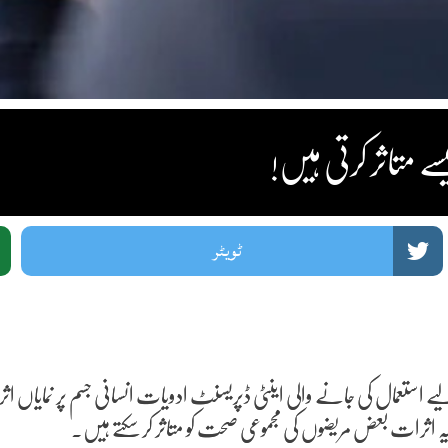
ے متاثر کرتی ہیں!
ٹویٹر
ستعمال کی جانے والی اینٹی ڈپریسنٹ ادویات انسانی جسم پر نمایاں ا
ہ یہ اثرات بعض مریضوں کی مجموعی صحت کو متاثر کر سکتے ہیں۔