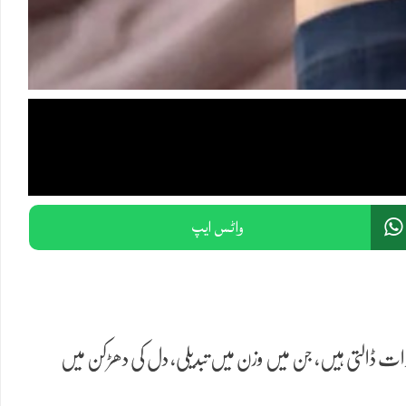
واٹس ایپ
ثرات ڈالتی ہیں، جن میں وزن میں تبدیلی، دل کی دھڑکن میں