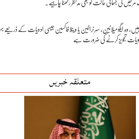
 مریض کی جسمانی حالت کو بھی مدِنظر رکھنا چاہیے۔
 ہیں، وہ ایگومیلاٹین، سرٹرالین یا وینلافاکسین جیسی ادویات کے ذریعے بہت
 ادویات تجویز کرنے کی ضرورت ہے
متعلقہ خبریں