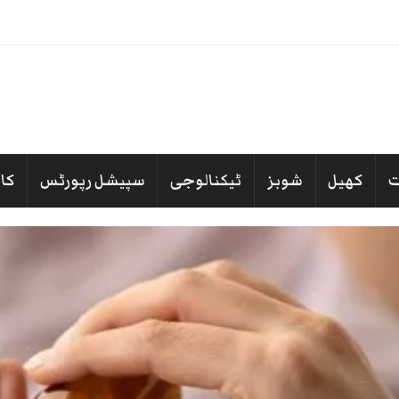
سی مخصو
_
کھیل
شوبز
ٹیکنالوجی
سپیشل رپورٹس
کا