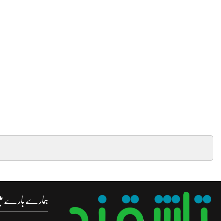
ہمارے بارے م