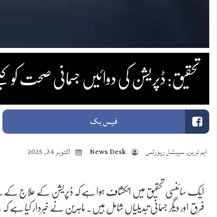
تحقیق: ڈپریشن کی دوائیں جسمانی صحت کو کیس
فیس بک
اہم ترین
,
سپیشل رپورٹس
News Desk
اکتوبر 24, 2025
ایک سائنسی تحقیق میں انکشاف ہوا ہے کہ ڈپریشن کے علاج کے لیے ا
فرق اور دیگر جسمانی تبدیلیاں شامل ہیں۔ ماہرین نے خبردار کیا ہے ک