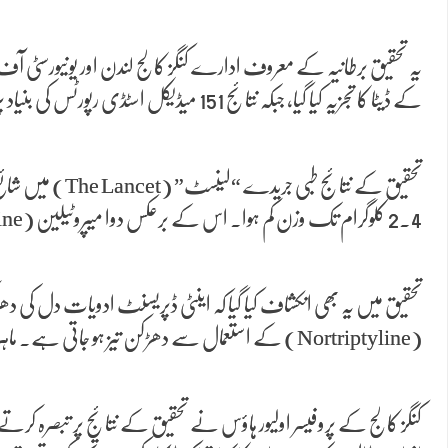
کے ڈیٹا کا تجزیہ کیا گیا، جبکہ نتائج 151 میڈیکل اسٹڈی رپورٹس کی بنیاد پر سامنے لائے گئے۔ تحقیق کے مطابق یہ جائزہ زیادہ تر ان مریضوں پر مرکوز تھا جو علاج کے ابتدائی آٹھ ہفتوں سے گزر رہے تھے۔
2.4 کلوگرام تک وزن کم ہوا۔ اس کے برعکس دوا میپروٹیلین (Maprotiline) استعمال کرنے والے مریضوں میں 2 کلوگرام تک وزن میں اضافہ دیکھنے میں آیا۔
(Nortriptyline) کے استعمال سے دھڑکن تیز ہو جاتی ہے۔ ماہرین کے مطابق یہ اثرات بعض مریضوں میں علاج چھوڑنے کی وجہ بھی بن سکتے ہیں۔
کنگز کالج کے پروفیسر اولیور ہاؤس نے تحقیق کے نتائج پر تبصرہ کر