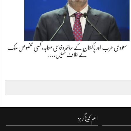
سعودی عرب اور پاکستان کے ساتھ دفاعی معاہدہ کسی مخصوص ملک
کے خلاف نہیں،…
اہم کیٹاگریز