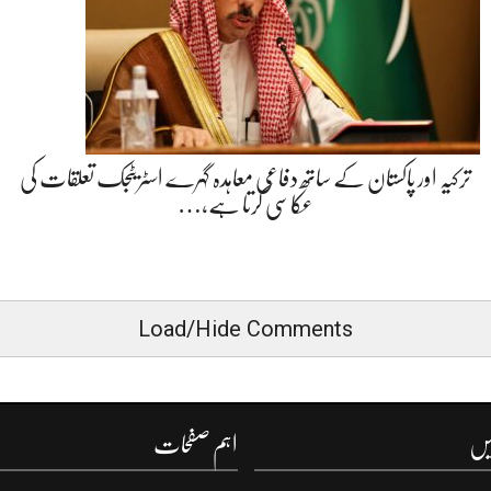
ترکیہ اور پاکستان کے ساتھ دفاعی معاہدہ گہرے اسٹریٹجک تعلقات کی
عکاسی کرتا ہے،…
Load/Hide Comments
یں
اہم صفحات