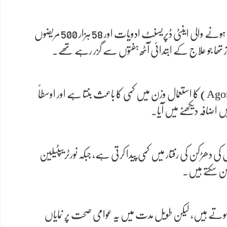
یہ تحقیق برطانیہ کے معروف ادارے کنگز کالج لندن اور یونیورسٹی آف آکسفورڈ کے ماہرین نے مشترکہ طور پر کی ہے۔ اس میں 30 عام استعمال ہونے والی اینٹی ڈپریسنٹ ادویات اور 58 ہزار 500 مریضوں
تحقیق کے نتائج طبی جریدے “لینسٹ” (The Lancet) میں شائع کیے گئے، جن کے مطابق اینٹی ڈپریسنٹ دوا ایگومیلاٹین (Agomelatine) کا استعمال وزن میں کمی کا باعث بنتا ہے اور اوسطاً
ھی انکشاف کیا گیا کہ اینٹی ڈپریسنٹ ادویات دل کی دھڑکن پر بھی اثر ڈال سکتی ہیں۔ دوا فلوووکسامین (Fluvoxamine) دل کی دھڑکن کی رفتار میں کمی پیدا کرتی ہے، جبکہ نورٹریپٹیلین
س ہوتے ہیں، لیکن طویل مدت میں یہ عوامی صحت پر نمایاں