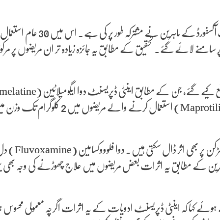
تحقیق میں یہ ب
تے ہوئے کہا کہ اینٹی ڈپریسنٹ ادویات کے یہ اثرات اگرچہ معمولی محسو