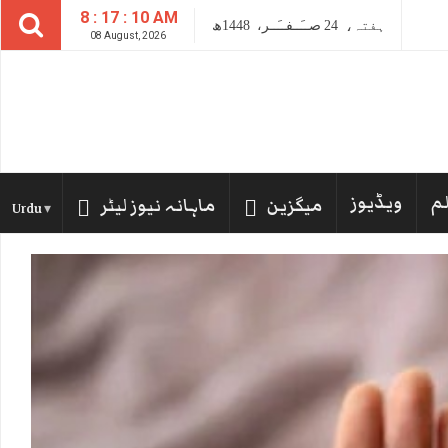
8 : 17 : 11 AM
ہفتہ،
24
صــَــفــَــر،
1448ھ
08 August, 2026
لم
ویڈیوز
میگزین
ماہانہ نیوز لیٹر
Urdu