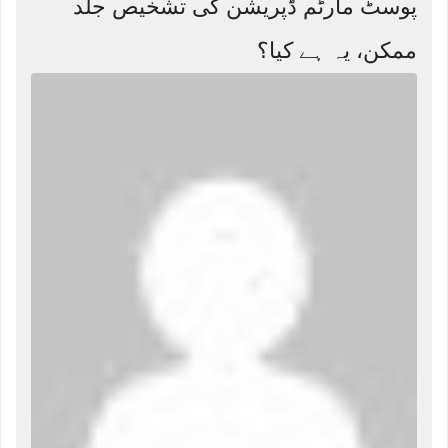
پوسٹ مارٹم ڈپریشن کی تشخیص جلد
ممکن، یہ ہے کیا؟