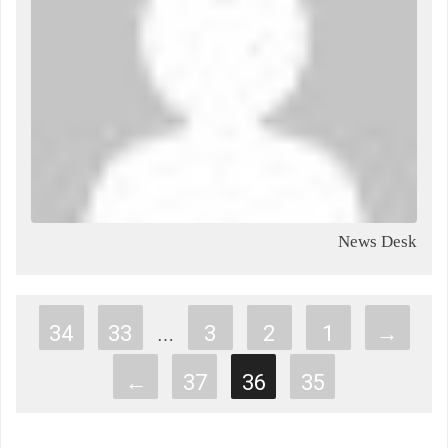
News Desk
34
33
3
2
1
→
…
←
37
36
35