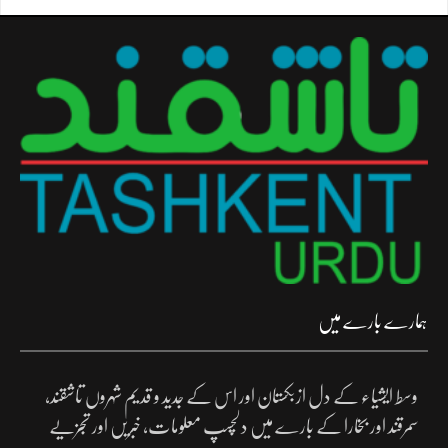
ہمارے بارے میں
وسط ایشیاء کے دل ازبکستان اور اس کے جدید و قدیم شہروں تاشقند،
سمرقند اور بخارا کے بارے میں دلچسپ معلومات، خبریں اور تجزیے