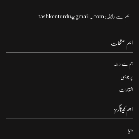
ہم سے رابطہ:
tashkenturdu@gmail.com
اہم صفحات
ہم سے رابطہ
پرائیویسی
اشتہارات
اہم کیٹاگریز
دنیا