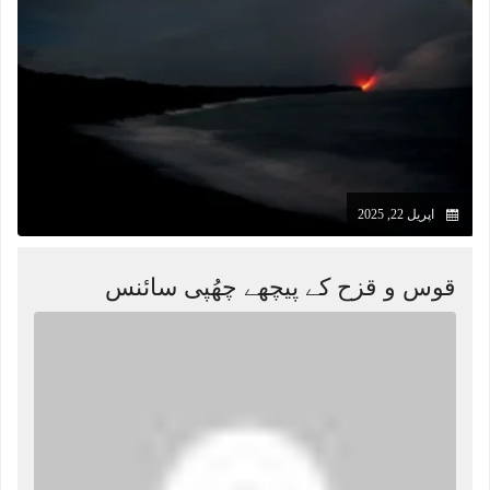
اپریل 22, 2025
قوس و قزح کے پیچھے چھُپی سائنس