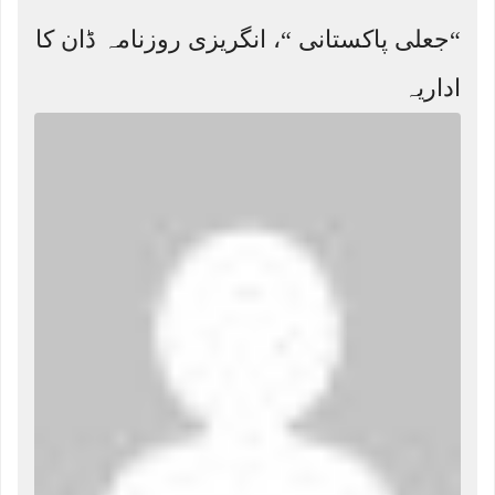
“جعلی پاکستانی “، انگریزی روزنامہ ڈان کا
اداریہ