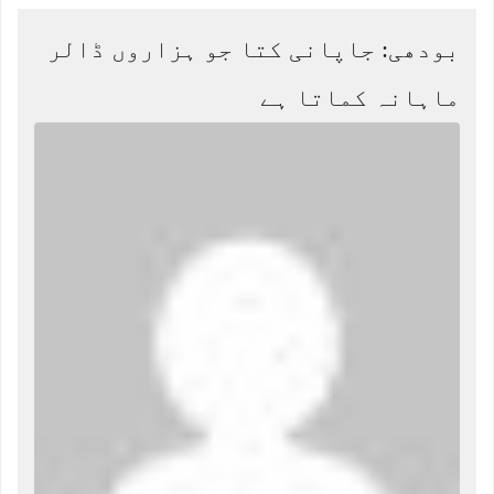
بودھی: جاپانی کتا جو ہزاروں ڈالر
ماہانہ کماتا ہے