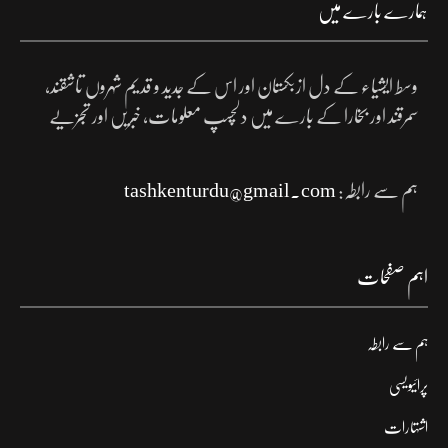
ہمارے بارے میں
وسط ایشیاء کے دل ازبکستان اور اس کے جدید و قدیم شہروں تاشقند،
سمرقند اور بخارا کے بارے میں دلچسپ معلومات، خبریں اور تجزیے
ہم سے رابطہ:
tashkenturdu@gmail.com
اہم صفحات
ہم سے رابطہ
پرائیویسی
اشتہارات