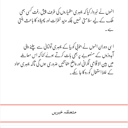
انہوں نے خبردار کیا کہ جوہری ہتھیاروں کی طرف پیش رفت کسی بھی
ملک کے لیے سلامتی نہیں بلکہ مزید خطرات اور پھیلاؤ کا باعث بنتی
ہے۔
اسی دوران انہوں نے جنوبی کوریا کے جوہری توانائی سے چلنے والی
آبدوزوں کے منصوبے پر بھی بات کرتے ہوئے کہا کہ اس معاملے
میں بین الاقوامی نگرانی اور واضح ضمانتیں ضروری ہوں گی تاکہ جوہری مواد
کے غلط استعمال کو روکا جا سکے۔
متعلقہ خبریں