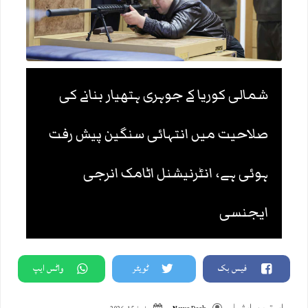
شمالی کوریا کے جوہری ہتھیار بنانے کی
صلاحیت میں انتہائی سنگین پیش رفت
ہوئی ہے، انٹرنیشنل اٹامک انرجی
ایجنسی
فیس بک
ٹویٹر
واٹس ایپ
اہم ترین
,
ایشیا