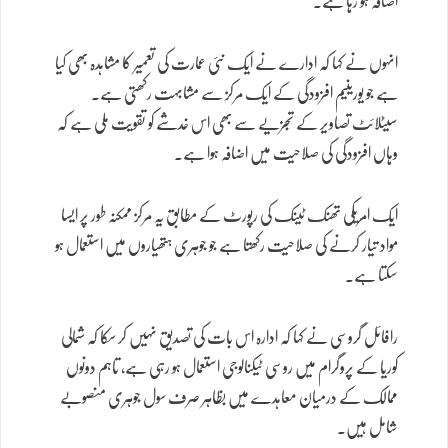
اضافہ ہو رہا ہے۔
انہوں نے کہا کہ ادارے نے ایک نئی عمارت کی تعمیر کا مشاہدہ بھی کیا
ہے جو یورینیم افزودگی کے ایک مرکز سے مشابہت رکھتی ہے۔
سیٹلائٹ تصاویر کے تجزیے سے بھی اس خدشے کو تقویت ملی ہے کہ
وہاں افزودگی کی صلاحیت میں اضافہ ہوا ہے۔
ایک امریکی تھنک ٹینک کی رپورٹ کے مطابق یہ مرکز ممکنہ طور پر ایسا
مواد تیار کرنے کی صلاحیت رکھتا ہے جو جوہری ہتھیاروں میں استعمال ہو
سکتا ہے۔
رافائل گروسی نے کہا کہ ادارہ اس بات کی تصدیق نہیں کر سکا کہ شمالی
کوریا کے پروگرام میں روسی ٹیکنالوجی استعمال ہو رہی ہے، تاہم دونوں
ممالک کے درمیان معاہدے میں بظاہر صرف سول جوہری منصوبے
شامل ہیں۔