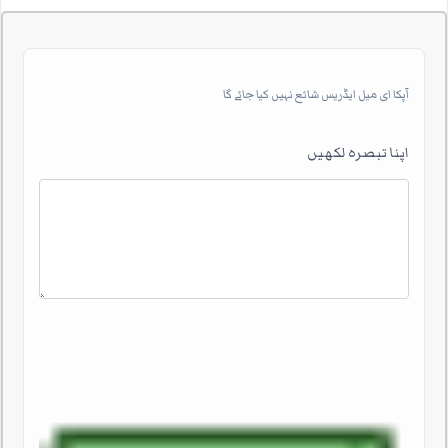
آپکا ای میل ایڈریس شائع نہیں کیا جائے گا
اپنا تبصرہ لکھیں