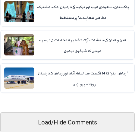
پاکستان، سعودی عرب اور ترکیہ کے درمیان ‘مکہ مشترکہ
دفاعی معاہدے’ پر دستخط
امن و امان کے خدشات، آزاد کشمیر انتخابات کے تیسرے
مرحلے کا شیڈول تبدیل
‘ریاض ایئر’ کا 14 اگست سے اسلام آباد اور ریاض کے درمیان
روزانہ پروازیں…
Load/Hide Comments