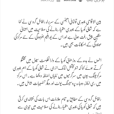
News Desk
اپریل 15, 2026
بین الاقوامی جوہری توانائی ایجنسی کے سربراہ رافائل گروسی نے کہا
ہے کہ شمالی کوریا کے جوہری ہتھیار بنانے کی صلاحیت میں انتہائی
سنگین پیش رفت ہوئی ہے اور اس کے یورینیم افزودگی کے نئے مرکز کی
موجودگی کے امکانات بھی ہیں۔
انہوں نے بدھ کے روز جنوبی کوریا کے دارالحکومت سیول میں گفتگو
کرتے ہوئے کہا کہ انٹرنیشنل اٹامک انرجی نے شمالی کوریا کے اہم جوہری
مرکز یونگ بیون میں سرگرمیوں میں نمایاں اضافہ دیکھا ہے۔ اس مرکز
میں ری ایکٹر، دوبارہ پروسیسنگ یونٹ اور دیگر تنصیبات شامل ہیں۔
رافائل گروسی کے مطابق یہ تمام علامات اس بات کی نشاندہی کرتی
ہیں کہ شمالی کوریا کی جوہری ہتھیار بنانے کی صلاحیت میں تیزی سے