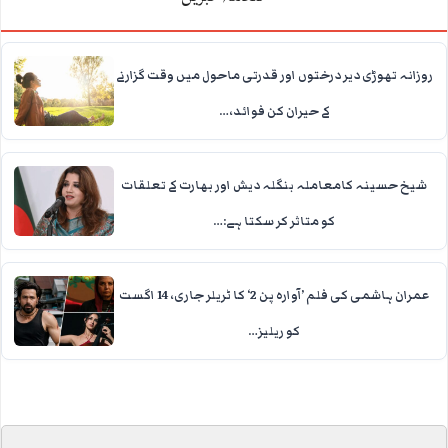
روزانہ تھوڑی دیر درختوں اور قدرتی ماحول میں وقت گزارنے
کے حیران کن فوائد،…
شیخ حسینہ کامعاملہ بنگلہ دیش اور بھارت کے تعلقات
کو متاثر کر سکتا ہے:…
عمران ہاشمی کی فلم ’آوارہ پن 2‘ کا ٹریلر جاری، 14 اگست
کو ریلیز…