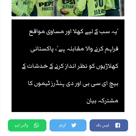
‘یہ سب کے لیے کھلا اور مساوی مواقع
فراہم کرنے والا مقابلہ ہے’، پاکستانی
کھلاڑیوں کو نظر انداز کرنے کے خدشات کے
بیچ ای سی بی اور دی ہنڈرز ٹیموں کا
مشترکہ بیان
فیس بک
ٹویٹر
واٹس ایپ