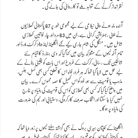
نظر انداز کرنے کے شواہد ملے تو کارروائی کی جائے گی۔
آئندہ ماہ ہونے والی نیلامی کے لیے مجموعی طور پر 67 پاکستانی کھلاڑیوں
نے اپنی رجسٹریشن کرائی ہے، جن میں 63 مرد اور چار خواتین کھلاڑی
شامل ہیں۔ منگل کی شام جاری کیے گئے انگلینڈ اینڈ ویلز کرکٹ بورڈ اور
تمام آٹھ ٹیموں کے مشترکہ بیان میں کہا گیا کہ دی ہنڈرڈ کا قیام نئے
شائقین تک رسائی، کرکٹ کے فروغ اور اس بات کو یقینی بنانے کے
لیے عمل میں لایا گیا تھا کہ ہر فرد، خواہ اس کا تعلق کسی بھی نسل، جنس،
مذہب یا قومیت سے ہو، خود کو اس کھیل کا حصہ محسوس کرے۔ بیان
میں واضح کیا گیا کہ کسی بھی کھلاڑی کو اس کی قومیت کی بنیاد پر خارج
نہیں کیا جا سکتا اور انتخاب صرف کارکردگی، دستیابی اور ٹیم کی ضرورت
کی بنیاد پر ہوگا۔
انگلینڈکے کپتان ہیری بروک نے بھی گزشتہ ہفتے ٹیموں پر زور دیا تھا کہ
وہ پاکستانی کھلاڑیوں کو موقع دیں۔ ان کا کہنا تھا کہ پاکستان طویل عرصے