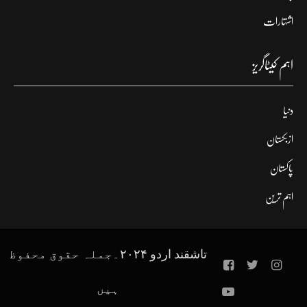
اشتہارات
اہم کیٹاگریز
دنیا
ازبکستان
پاکستان
اہم ترین
تاشقند اردو ۲۰۲۴۔جملہ حقوق محفوظ
ہیں