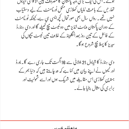
ہوئے۔ اس کی ایک بڑی وجہ پاکستان کا مصروف بین الاقوامی شیڈول
تھا، جس کے باعث نمایاں کھلاڑی مکمل ٹورنامنٹ کے لیے دستیاب
نہیں تھے۔ رواں سال بھی صورتحال کچھ ایسی ہی ہے، کیونکہ ٹورنامنٹ
کے دوران پاکستان ویسٹ انڈیز میں دو ٹیسٹ میچ کھیلے گا اور دی ہنڈرڈ
کے فائنل کے تین روز بعد انگلینڈ کے خلاف تین ٹیسٹ میچوں کی
سیریز کا پہلا میچ شروع ہوگا۔
دی ہنڈرڈ کا شیڈول 21 جولائی سے 16 اگست تک جاری رہے گا۔ بورڈ
اور ٹیموں نے اپنے بیان میں کہا ہے کہ وہ چاہتے ہیں کہ دنیا بھر کے
بہترین کھلاڑی اس مقابلے میں شریک ہوں اور اسے شمولیت اور
برابری کی مثال بنایا جائے۔
متعلقہ خبریں