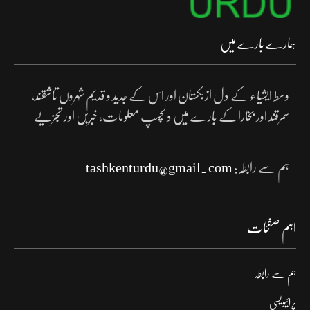
ہمارے بارے میں
وسط ایشیاء کے دل ازبکستان اور اس کے جدید و قدیم شہروں تاشقند،
سمرقند اور بخارا کے بارے میں دلچسپ معلومات، خبریں اور تجزیے
ہم سے رابطہ:
tashkenturdu@gmail.com
اہم صفحات
ہم سے رابطہ
پرائیویسی