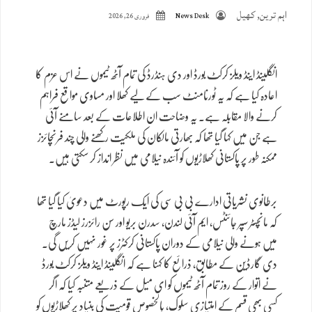
اہم ترین
,
کھیل
News Desk
فروری 26, 2026
انگلینڈ اینڈ ویلز کرکٹ بورڈ اور دی ہنڈرڈ کی تمام آٹھ ٹیموں نے اس عزم کا
اعادہ کیا ہے کہ یہ ٹورنامنٹ سب کے لیے کھلا اور مساوی مواقع فراہم
کرنے والا مقابلہ ہے۔ یہ وضاحت ان اطلاعات کے بعد سامنے آئی
ہے جن میں کہا گیا تھا کہ بھارتی مالکان کی ملکیت رکھنے والی چند فرنچائزز
ممکنہ طور پر پاکستانی کھلاڑیوں کو آئندہ نیلامی میں نظر انداز کر سکتی ہیں۔
برطانوی نشریاتی ادارے بی بی سی کی ایک رپورٹ میں دعویٰ کیا گیا تھا
کہ مانچسٹر سپر جائنٹس، ایم آئی لندن، سدرن بریو اور سن رائزرز لیڈز مارچ
میں ہونے والی نیلامی کے دوران پاکستانی کرکٹرز پر غور نہیں کریں گی۔
دی گارڈین کے مطابق، ذرائع کا کہنا ہے کہ انگلینڈ اینڈ ویلز کرکٹ بورڈ
نے اتوار کے روز تمام آٹھ ٹیموں کو ای میل کے ذریعے متنبہ کیا کہ اگر
کسی بھی قسم کے امتیازی سلوک، بالخصوص قومیت کی بنیاد پر کھلاڑیوں کو