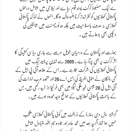
سے ایک مضبوط کرکٹ پسند قوم رہا ہے اور نیلامی میں شامل درجنوں
پاکستانی کھلاڑیوں کو نظر انداز کرنا افسوسناک ہوگا۔ انہوں نے کہا کہ پاکستانی
کھلاڑی نہ صرف باصلاحیت ہیں بلکہ وہ ٹورنامنٹ میں شائقین کی
دلچسپی بھی بڑھاتے ہیں۔
بھارت اور پاکستان کے درمیان طویل عرصے سے جاری سیاسی کشیدگی کا
اثر کرکٹ پر بھی پڑتا رہا ہے۔ 2009 سے انڈین پریمیئر لیگ میں
پاکستانی کھلاڑیوں کی شرکت عملا بند ہے۔ اس کے علاوہ آئی پی ایل کے
کئی مالکان نے جنوبی افریقہ کی ایس اے 20 اور متحدہ عرب امارات کی
آئی ایل ٹی 20 جیسی غیر ملکی لیگز میں بھی فرنچائزز خرید رکھی ہیں، جس
کے باعث پاکستانی کھلاڑیوں کے مواقع مزید محدود ہوئے ہیں۔
گزشتہ سال دی ہنڈرڈ کے ڈرافٹ میں کوئی پاکستانی کھلاڑی منتخب
نہیں ہوا تھا، اگرچہ بعد میں محمد عامر اور عماد وسیم بطور متبادل شامل