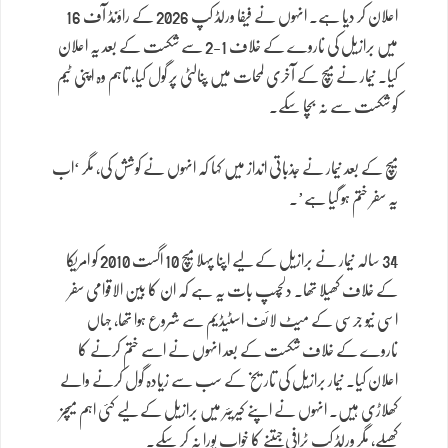
اعلان کر دیا ہے۔ انہوں نے فیفا ورلڈ کپ 2026 کے راؤنڈ آف 16
میں برازیل کی ناروے کے خلاف 1-2 سے شکست کے بعد یہ اعلان
کیا۔ نیمار نے میچ کے آخری لمحات میں پنالٹی پر گول کیا، تاہم وہ اپنی ٹیم
کو شکست سے نہ بچا سکے۔
میچ کے بعد نیمار نے جذباتی انداز میں کہا کہ انہوں نے کوشش کی، مگر ‘اب
یہ سفر ختم ہو گیا ہے’۔
34 سالہ نیمار نے برازیل کے لیے اپنا پہلا میچ 10 اگست 2010 کو امریکا
کے خلاف کھیلا تھا۔ دلچسپ بات یہ ہے کہ ان کا بین الاقوامی سفر
اسی نیو جرسی کے میٹ لائف اسٹیڈیم سے شروع ہوا تھا، جہاں
ناروے کے خلاف شکست کے بعد انہوں نے اسے ختم کرنے کا
اعلان کیا۔ نیمار برازیل کی تاریخ کے سب سے زیادہ گول کرنے والے
کھلاڑی ہیں۔ انہوں نے اپنے کیریئر میں برازیل کے لیے کئی اہم میچز
کھیلے، مگر ورلڈ کپ ٹرافی جیتنے کا خواب پورا نہ کر سکے۔