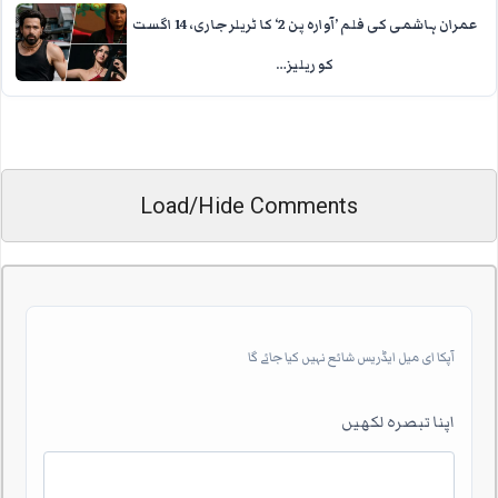
عمران ہاشمی کی فلم ’آوارہ پن 2‘ کا ٹریلر جاری، 14 اگست
کو ریلیز…
Load/Hide Comments
آپکا ای میل ایڈریس شائع نہیں کیا جائے گا
اپنا تبصرہ لکھیں