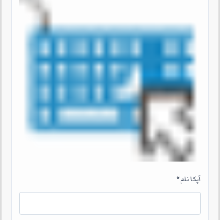
آپکا نام
*