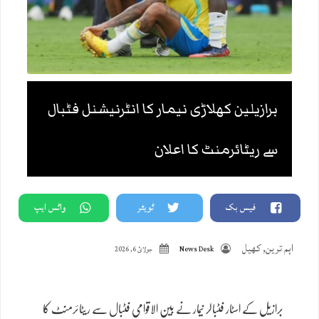
برازیلین کھلاڑی نیمار کا انٹرنیشنل فٹبال
سے ریٹائرمنٹ کا اعلان
فیس بک
ٹویٹر
واٹس ایپ
اہم ترین
,
کھیل
News Desk
جولائ 6, 2026
برازیل کے اسٹار فٹبالر نیمار نے بین الاقوامی فٹبال سے ریٹائرمنٹ کا