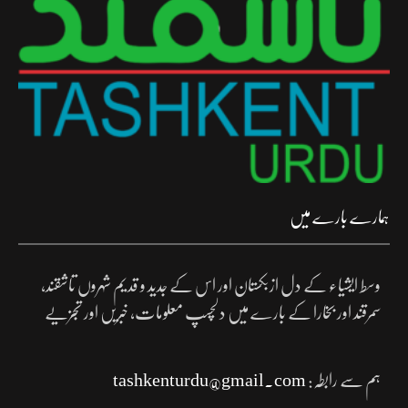
ہمارے بارے میں
وسط ایشیاء کے دل ازبکستان اور اس کے جدید و قدیم شہروں تاشقند،
سمرقند اور بخارا کے بارے میں دلچسپ معلومات، خبریں اور تجزیے
ہم سے رابطہ:
tashkenturdu@gmail.com