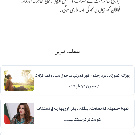
نیمار کی ریٹائرمنٹ کے بعد اب ونیسیئس جونیئر، رافینیا، اینڈرک اور دیگر
نوجوان کھلاڑیوں پر ٹیم کی ذمہ داری ہو گی۔
متعلقہ خبریں
روزانہ تھوڑی دیر درختوں اور قدرتی ماحول میں وقت گزارنے
کے حیران کن فوائد،…
شیخ حسینہ کامعاملہ بنگلہ دیش اور بھارت کے تعلقات
کو متاثر کر سکتا ہے:…