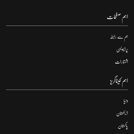
اہم صفحات
ہم سے رابطہ
پرائیویسی
اشتہارات
اہم کیٹاگریز
دنیا
ازبکستان
پاکستان