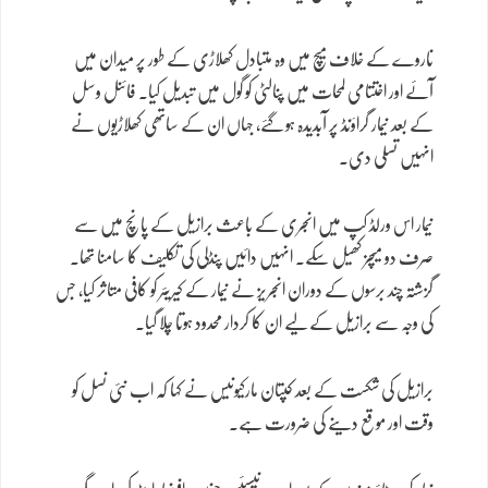
ناروے کے خلاف میچ میں وہ متبادل کھلاڑی کے طور پر میدان میں
آئے اور اختتامی لمحات میں پنالٹی کو گول میں تبدیل کیا۔ فائنل وسل
کے بعد نیمار گراؤنڈ پر آبدیدہ ہو گئے، جہاں ان کے ساتھی کھلاڑیوں نے
انہیں تسلی دی۔
نیمار اس ورلڈ کپ میں انجری کے باعث برازیل کے پانچ میں سے
صرف دو میچز کھیل سکے۔ انہیں دائیں پنڈلی کی تکلیف کا سامنا تھا۔
گزشتہ چند برسوں کے دوران انجریز نے نیمار کے کیریئر کو کافی متاثر کیا، جس
کی وجہ سے برازیل کے لیے ان کا کردار محدود ہوتا چلا گیا۔
برازیل کی شکست کے بعد کپتان مارکیونیس نے کہا کہ اب نئی نسل کو
وقت اور موقع دینے کی ضرورت ہے۔