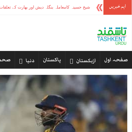
اہم خبریں
-
صفحہ اول
پاکستان
صحت
ازبکستان
دنیا