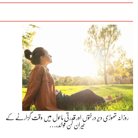
روزانہ تھوڑی دیر درختوں اور قدرتی ماحول میں وقت گزارنے کے
حیران کن فوائد،…