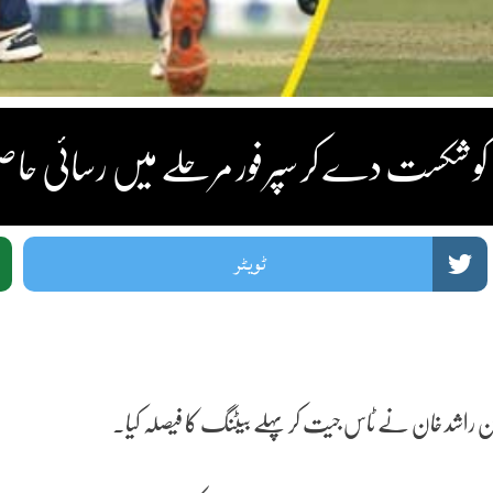
ٹویٹر