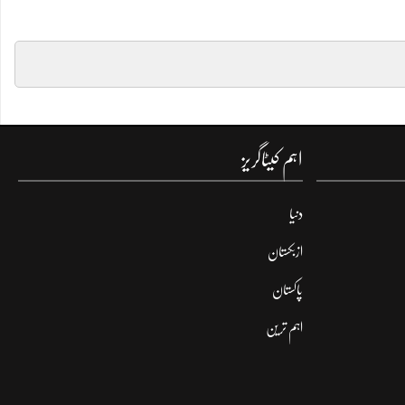
اہم کیٹاگریز
دنیا
ازبکستان
پاکستان
اہم ترین