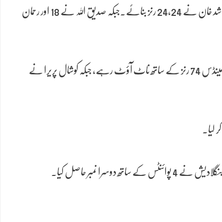
افغان ٹیم نے مقررہ 20 اوورز میں 8 وکٹوں کے نقصان پر 169 رنز اسکور کیے۔ محمد نبی نے 60 رنز کی شاندار اننگز کھیلی جبکہ ابراہیم زادران اور راشد خان نے 24،24 رنز بنائے۔جبکہ صدیق اللہ نے 18 اور رحمان
اس کے جواب میں سری لنکا نے عمدہ بیٹنگ کا مظاہرہ کیا اور 170 رنز کا ہدف 18.4 اوورز میں 4 وکٹوں کے نقصان پر حاصل کر لیا۔ کوشال مینڈس 74 رنز کے ساتھ ناٹ آؤٹ رہے، جبکہ کوشال پریرا نے
ر لیا۔