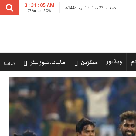
3 : 31 : 06 AM
جمعہ،
23
صــَــفــَــر،
1448ھ
07 August, 2026
لم
ویڈیوز
میگزین
ماہانہ نیوز لیٹر
Urdu