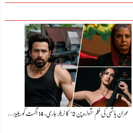
عمران ہاشمی کی فلم ’آوارہ پن 2‘ کا ٹریلر جاری، 14 اگست کو ریلیز…