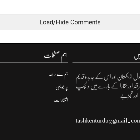
Load/Hide Comments
یں
اہم صفحات
ہم سے رابطہ
ل ازبکستان اور اس کے جدید و قدیم
مرقند اور بخارا کے بارے میں دلچسپ
پرائیویسی
 اور تجزیے
اشتہارات
tashkenturdu@gmail.co