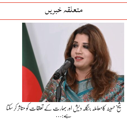
متعلقہ خبریں
شیخ حسینہ کامعاملہ بنگلہ دیش اور بھارت کے تعلقات کو متاثر کر سکتا
ہے:…