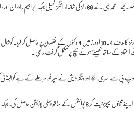
 گروپ بی سے سری لنکا اور بنگلادیش نے سپر فور مرحلے کے لیے کوالیفائی ک
ادیش نے 4 پوائنٹس کے ساتھ دوسرا نمبر حاصل کیا۔