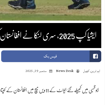
ایشیا کپ 2025، سری لنکا نے افغانستان کو شکست دے کر سپر فور مرحلے میں رسائی حاصل کرلی
فیس بک
اہم ترین
,
کھیل
News Desk
ستمبر 19, 2025
ابوظہبی میں کھیلے گئے ایونٹ کے 11ویں میچ میں افغانستان کے کپتان راشد خان نے ٹاس جیت کر پہلے بیٹنگ کا فیصلہ کیا۔