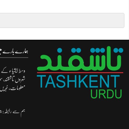
ہمارے بارے م
وسط ایشیاء کے د
شہروں تاشقند، س
معلومات، خبریں
ہم سے رابطہ:
m