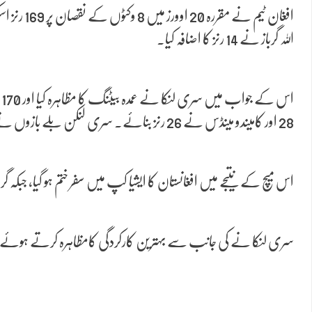
اللہ گرباز نے 14 رنز کا اضافہ کیا۔
28 اور کامیندو مینڈس نے 26 رنز بنائے۔ سری لنکن بلے بازوں نے اعتماد کے ساتھ کھیلتے ہوئے میچ پر مکمل گرفت رکھی۔
اس میچ کے نتیجے میں افغانستان کا ایشیا کپ میں سفر ختم ہو گیا، جبکہ
سری لنکا نے کی جانب سے بہترین کارکردگی کامظاہرہ کرتے ہوئے اپنے تینوں میچز جیت کر 6 پوائنٹس کے ساتھ پہلی پوزیشن حاصل کی، جبکہ بنگل