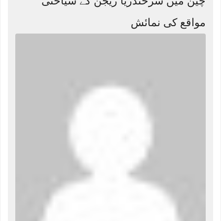
چین میں سرخندریا ریجن کے سیاحتی
مواقع کی نمائش