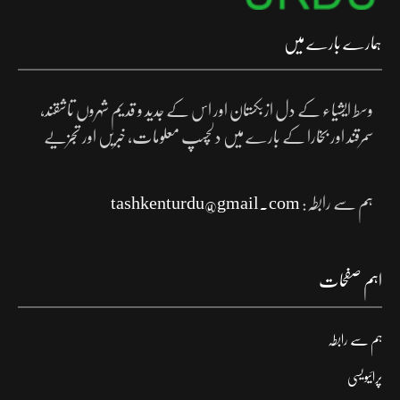
ہمارے بارے میں
وسط ایشیاء کے دل ازبکستان اور اس کے جدید و قدیم شہروں تاشقند،
سمرقند اور بخارا کے بارے میں دلچسپ معلومات، خبریں اور تجزیے
ہم سے رابطہ:
tashkenturdu@gmail.com
اہم صفحات
ہم سے رابطہ
پرائیویسی