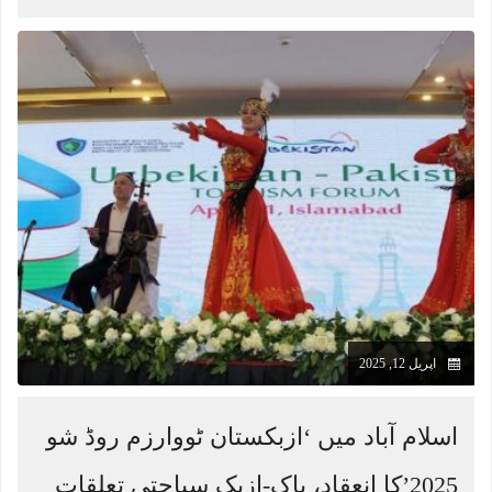
اپریل 12, 2025
اسلام آباد میں ‘ازبکستان ٹووارزم روڈ شو
2025’کا انعقاد، پاک-ازبک سیاحتی تعلقات