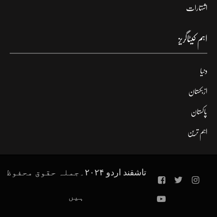
اشتہارات
اہم کیٹاگریز
دنیا
ازبکستان
پاکستان
اہم ترین
تاشقند اردو ۲۰۲۴۔جملہ حقوق محفوظ
ہیں