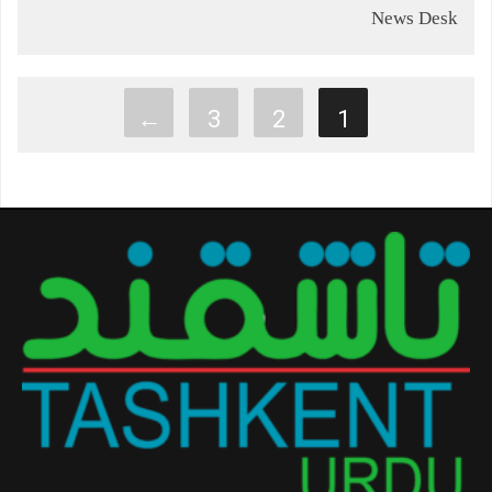
News Desk
←
3
2
1