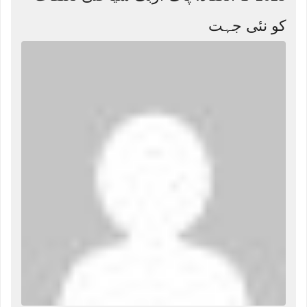
کو نئی جہت